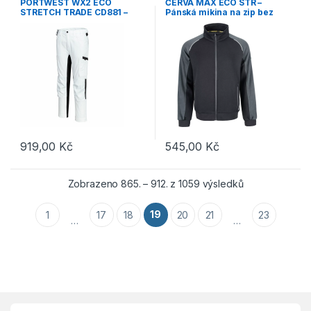
PORTWEST WX2 ECO
ČERVA MAX ECO STR –
Pracovní oděvy
STRETCH TRADE CD881 –
Pánská mikina na zip bez
Strečové pracovní kalhoty –
kapuce – černá
bílá
919,00
Kč
545,00
Kč
Tento produkt má více variant. Možnosti lze vybrat na stránce p
Tento produkt má více variant. 
Seřazeno podle
Zobrazeno 865. – 912. z 1059 výsledků
19
1
17
18
20
21
23
…
…