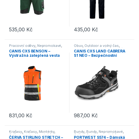
535,00
Kč
435,00
Kč
Tento produkt má více variant. Možnosti lze vybrat na stránce p
Tento produkt má více variant. 
Pracovní oděvy
,
Nepromokavé
,
Obuv
,
Outdoor a volný čas
,
Reflexní
,
Vesty a bundy
,
Outdoor
Pracovní obuv
,
S1/SB
,
Sandály
,
CANIS CXS BENSON –
CANIS CXS LAND CABRERA
a volný čas
,
Oděvy
,
Vesty
Trekingová
Výstražná zateplená vesta
S1 NEO – Bezpečnostní
oranžovo-černá
sandály S1 – černé
831,00
Kč
987,00
Kč
Tento produkt má více variant. Možnosti lze vybrat na stránce p
Tento produkt má více variant. 
Kraťasy
,
Kraťasy
,
Montérky
,
Bundy
,
Bundy
,
Nepromokavé
,
Oděvy
,
Outdoor a volný čas
,
Oděvy
,
Outdoor a volný čas
,
ČERVA STIRLING STRETCH –
PORTWEST S574 – Dámská
Pracovní oděvy
Pracovní oděvy
,
Vesty a bundy