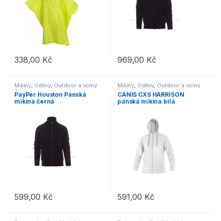
338,00
Kč
969,00
Kč
Tento produkt má více variant. Možnosti lze vybrat na stránce p
Tento produkt má více variant. 
Mikiny
,
Oděvy
,
Outdoor a volný
Mikiny
,
Oděvy
,
Outdoor a volný
čas
čas
PayPer Houston Pánská
CANIS CXS HARRISON
mikina černá
pánská mikina bílá
599,00
Kč
591,00
Kč
Tento produkt má více variant. Možnosti lze vybrat na stránce p
Tento produkt má více variant. 