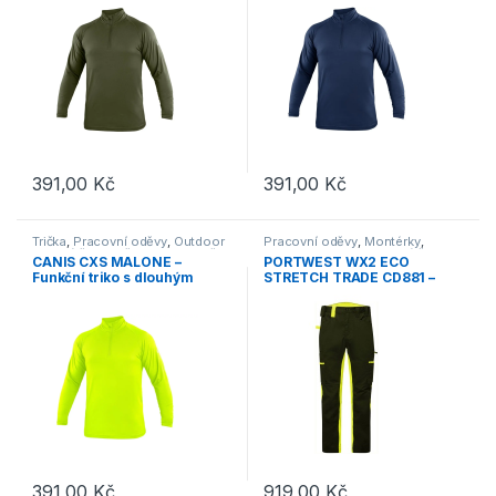
tmavě modré
391,00
Kč
391,00
Kč
Tento produkt má více variant. Možnosti lze vybrat na stránce p
Tento produkt má více variant. 
Trička
,
Pracovní oděvy
,
Outdoor
Pracovní oděvy
,
Montérky
,
a volný čas
,
Oděvy
,
Mikiny
,
Trička
Kalhoty
,
Outdoor a volný čas
,
CANIS CXS MALONE –
PORTWEST WX2 ECO
Oděvy
,
Kalhoty
Funkční triko s dlouhým
STRETCH TRADE CD881 –
rukávem a stojáčkem –
Strečové pracovní kalhoty –
reflexní žlutá
černo-žlutá
391,00
Kč
919,00
Kč