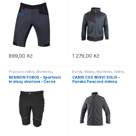
kožešinou – Šedo-černá
899,00
Kč
1 279,00
Kč
Tento produkt má více variant. Možnosti lze vybrat na stránce p
Tento produkt má více variant. 
Pracovní oděvy
,
Montérky
,
Bundy
,
Mikiny
,
Montérky
,
Oděvy
,
Kraťasy
,
Outdoor a volný čas
,
Outdoor a volný čas
,
Pracovní
BENNON FOBOS – Sportovní
CANIS CXS 4ENVI SOLIS –
Oděvy
,
Kraťasy
oděvy
kraťasy strečové – Černé
Pánská fleecová mikina
šedo-černá