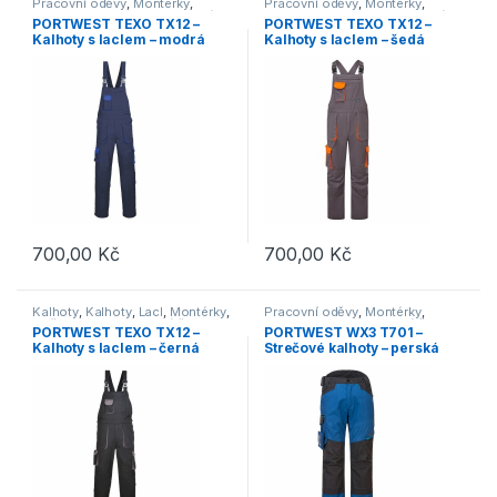
Pracovní oděvy
,
Montérky
,
Pracovní oděvy
,
Montérky
,
Kalhoty
,
Lacl
,
Outdoor a volný
Kalhoty
,
Lacl
,
Outdoor a volný
PORTWEST TEXO TX12 –
PORTWEST TEXO TX12 –
čas
,
Oděvy
,
Kalhoty
čas
,
Oděvy
,
Kalhoty
Kalhoty s laclem – modrá
Kalhoty s laclem – šedá
700,00
Kč
700,00
Kč
Tento produkt má více variant. Možnosti lze vybrat na stránce p
Tento produkt má více variant. 
Kalhoty
,
Kalhoty
,
Lacl
,
Montérky
,
Pracovní oděvy
,
Montérky
,
Oděvy
,
Outdoor a volný čas
,
Kalhoty
,
Outdoor a volný čas
,
PORTWEST TEXO TX12 –
PORTWEST WX3 T701 –
Pracovní oděvy
Oděvy
,
Kalhoty
Kalhoty s laclem – černá
Strečové kalhoty – perská
modrá