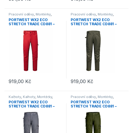
Tento produkt má více variant. Možnosti lze vybrat na stránce p
Tento produkt má více variant. 
Pracovní oděvy
,
Montérky
,
Pracovní oděvy
,
Montérky
,
Kalhoty
,
Outdoor a volný čas
,
Kalhoty
,
Outdoor a volný čas
,
PORTWEST WX2 ECO
PORTWEST WX2 ECO
Oděvy
,
Kalhoty
Oděvy
,
Kalhoty
,
Nezařazené
STRETCH TRADE CD881 –
STRETCH TRADE CD881 –
Strečové pracovní kalhoty –
Strečové pracovní kalhoty –
tmavě červená
lesní noc
919,00
Kč
919,00
Kč
Tento produkt má více variant. Možnosti lze vybrat na stránce p
Tento produkt má více variant. 
Kalhoty
,
Kalhoty
,
Montérky
,
Pracovní oděvy
,
Montérky
,
Oděvy
,
Outdoor a volný čas
,
Kalhoty
,
Outdoor a volný čas
,
PORTWEST WX2 ECO
PORTWEST WX2 ECO
Pracovní oděvy
Oděvy
,
Kalhoty
STRETCH TRADE CD881 –
STRETCH TRADE CD881 –
Strečové pracovní kalhoty –
Strečové pracovní kalhoty –
ocelově šedá
olivově zelená