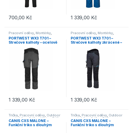
700,00
Kč
1 339,00
Kč
Tento produkt má více variant. Možnosti lze vybrat na stránce p
Tento produkt má více variant. 
Pracovní oděvy
,
Montérky
,
Pracovní oděvy
,
Montérky
,
Kalhoty
,
Outdoor a volný čas
,
Kalhoty
,
Outdoor a volný čas
,
PORTWEST WX3 T701 –
PORTWEST WX3 T701 –
Oděvy
,
Kalhoty
Oděvy
,
Kalhoty
Strečové kalhoty – ocelově
Strečové kalhoty zkrácené –
šedá
ocelově šedá
1 339,00
Kč
1 339,00
Kč
Tento produkt má více variant. Možnosti lze vybrat na stránce p
Tento produkt má více variant. 
Trička
,
Pracovní oděvy
,
Outdoor
Trička
,
Pracovní oděvy
,
Outdoor
a volný čas
,
Oděvy
,
Mikiny
,
Trička
a volný čas
,
Oděvy
,
Trička
CANIS CXS MALONE –
CANIS CXS MALONE –
Funkční triko s dlouhým
Funkční triko s dlouhým
rukávem a stojáčkem – khaki
rukávem a stojáčkem –