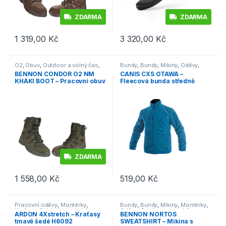
ZDARMA
ZDARMA
1 319,00
Kč
3 320,00
Kč
Tento produkt má více variant. Možnosti lze vybrat na stránce p
Tento produkt má více variant. 
O2
,
Obuv
,
Outdoor a volný čas
,
Bundy
,
Bundy
,
Mikiny
,
Oděvy
,
Pracovní obuv
,
Trekingová
Outdoor a volný čas
,
Pracovní
BENNON CONDOR O2 NM
CANIS CXS OTAWA –
oděvy
KHAKI BOOT – Pracovní obuv
Fleecová bunda středně
vysoká – khaki
modrá
ZDARMA
1 558,00
Kč
519,00
Kč
Tento produkt má více variant. Možnosti lze vybrat na stránce p
Tento produkt má více variant. 
Pracovní oděvy
,
Montérky
,
Bundy
,
Bundy
,
Mikiny
,
Montérky
,
Kraťasy
,
Outdoor a volný čas
,
Oděvy
,
Outdoor a volný čas
,
ARDON 4Xstretch – Kraťasy
BENNON NORTOS
Oděvy
,
Kraťasy
Pracovní oděvy
tmavě šedé H6092
SWEATSHIRT – Mikina s