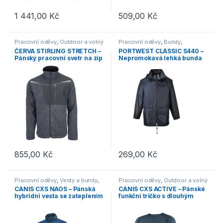
1 441,00
Kč
509,00
Kč
Tento produkt má více variant. Možnosti lze vybrat na stránce p
Tento produkt má více variant. 
Pracovní oděvy
,
Outdoor a volný
Pracovní oděvy
,
Bundy
,
čas
,
Oděvy
,
Mikiny
Nepromokavé
,
Vesty a bundy
,
ČERVA STIRLING STRETCH –
PORTWEST CLASSIC S440 –
Outdoor a volný čas
,
Oděvy
,
Pánský pracovní svetr na zip
Nepromokavá lehká bunda
Bundy
s kapsami – černý
do deště s kapucí – tmavě
modrá
855,00
Kč
269,00
Kč
Tento produkt má více variant. Možnosti lze vybrat na stránce p
Tento produkt má více variant. 
Pracovní oděvy
,
Vesty a bundy
,
Pracovní oděvy
,
Outdoor a volný
Outdoor a volný čas
,
Oděvy
,
čas
,
Oděvy
,
Termoprádlo
,
CANIS CXS NAOS – Pánská
CANIS CXS ACTIVE – Pánské
Vesty
Doplňky
,
Spodní prádlo
hybridní vesta se zateplením
funkční tričko s dlouhým
Sorona® – modrá
rukávem – modré