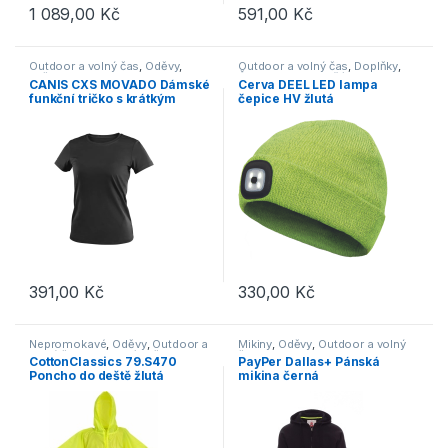
1 089,00
Kč
591,00
Kč
Tento produkt má více variant. Možnosti lze vybrat na stránce p
Tento produkt má více variant. 
Outdoor a volný čas
,
Oděvy
,
Outdoor a volný čas
,
Doplňky
,
Trička
Čepice, rukavice, šály
CANIS CXS MOVADO Dámské
Cerva DEEL LED lampa
funkční tričko s krátkým
čepice HV žlutá
rukávem černá
391,00
Kč
330,00
Kč
Tento produkt má více variant. Možnosti lze vybrat na stránce p
Nepromokavé
,
Oděvy
,
Outdoor a
Mikiny
,
Oděvy
,
Outdoor a volný
volný čas
,
Pracovní oděvy
,
čas
CottonClassics 79.S470
PayPer Dallas+ Pánská
Reflexní
Poncho do deště žlutá
mikina černá