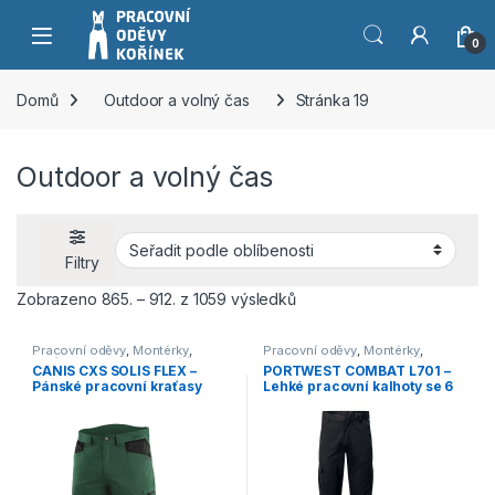
Přeskočit na navigaci
Přeskočit na obsah
0
Domů
Outdoor a volný čas
Stránka 19
Outdoor a volný čas
Filtry
Seřazeno podle oblíbenost
Zobrazeno 865. – 912. z 1059 výsledků
Pracovní oděvy
,
Montérky
,
Pracovní oděvy
,
Montérky
,
Kraťasy
,
Outdoor a volný čas
,
Kalhoty
,
Outdoor a volný čas
,
CANIS CXS SOLIS FLEX –
PORTWEST COMBAT L701 –
Oděvy
,
Kraťasy
Oděvy
,
Kalhoty
Pánské pracovní kraťasy
Lehké pracovní kalhoty se 6
zeleno-černé
kapsami – černá