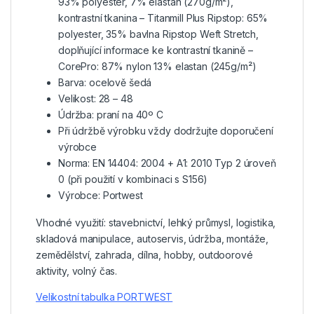
93% polyester, 7% elastan (270g/m²),
kontrastní tkanina – Titanmill Plus Ripstop: 65%
polyester, 35% bavlna Ripstop Weft Stretch,
doplňující informace ke kontrastní tkanině –
CorePro: 87% nylon 13% elastan (245g/m²)
Barva: ocelově šedá
Velikost: 28 – 48
Údržba: praní na 40º C
Při údržbě výrobku vždy dodržujte doporučení
výrobce
Norma: EN 14404: 2004 + A1: 2010 Typ 2 úroveň
0 (při použití v kombinaci s S156)
Výrobce: Portwest
Vhodné využití: stavebnictví, lehký průmysl, logistika,
skladová manipulace, autoservis, údržba, montáže,
zemědělství, zahrada, dílna, hobby, outdoorové
aktivity, volný čas.
Velikostní tabulka PORTWEST