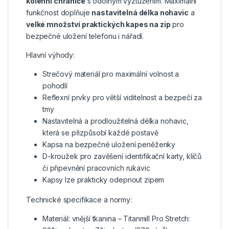
kolenní chrániče
s odolným vyztužením. Maximální
funkčnost doplňuje
nastavitelná délka nohavic
a
velké množství praktických kapes na zip
pro
bezpečné uložení telefonu i nářadí.
Hlavní výhody:
Strečový materiál pro maximální volnost a
pohodlí
Reflexní prvky pro větší viditelnost a bezpečí za
tmy
Nastavitelná a prodloužitelná délka nohavic,
která se přizpůsobí každé postavě
Kapsa na bezpečné uložení peněženky
D-kroužek pro zavěšení identifikační karty, klíčů
či připevnění pracovních rukavic
Kapsy lze prakticky odepnout zipem
Technické specifikace a normy:
Materiál: vnější tkanina – Titanmill Pro Stretch: