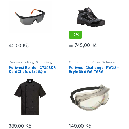
-
2%
745,00
Kč
45,00
Kč
od
Tento produkt má více variant. 
Pracovní oděvy
,
Bílé oděvy
,
Ochranné pomůcky
,
Ochrana
Gastronomie
zraku
Portwest Rondon C734BKR
Portwest Challenger PW22 –
Kent Chefs s krátkým
Brýle čiré WAITARA
rukávem černá na knoflíky
PW22CLR Challenger UV
389,00
Kč
149,00
Kč