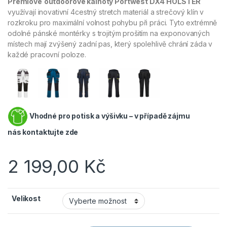
Prémiové
outdoorové kalhoty Portwest DX4
HOLSTER
využívají inovativní 4cestný stretch materiál a strečový klín v
rozkroku pro maximální volnost pohybu při práci. Tyto extrémně
odolné pánské montérky s trojitým prošitím na exponovaných
místech mají zvýšený zadní pas, který spolehlivě chrání záda v
každé pracovní poloze.
Vhodné pro potisk a výšivku – v případě zájmu
nás
kontaktujte zde
2 199,00
Kč
Velikost