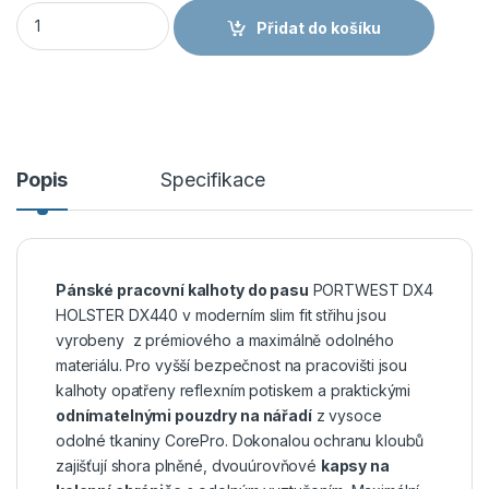
PORTWEST DX4 HOLSTER DX440 - Strečové slim fit montérky 
Přidat do košíku
Popis
Specifikace
Pánské pracovní kalhoty do pasu
PORTWEST DX4
HOLSTER DX440 v moderním slim fit střihu jsou
vyrobeny z prémiového a maximálně odolného
materiálu. Pro vyšší bezpečnost na pracovišti jsou
kalhoty opatřeny reflexním potiskem a praktickými
odnímatelnými pouzdry na nářadí
z vysoce
odolné tkaniny CorePro. Dokonalou ochranu kloubů
zajišťují shora plněné, dvouúrovňové
kapsy na