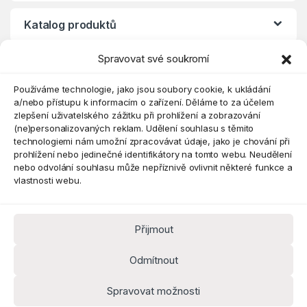
Katalog produktů
Spravovat své soukromí
Eshop
Používáme technologie, jako jsou soubory cookie, k ukládání
a/nebo přístupu k informacím o zařízení. Děláme to za účelem
zlepšení uživatelského zážitku při prohlížení a zobrazování
(ne)personalizovaných reklam. Udělení souhlasu s těmito
technologiemi nám umožní zpracovávat údaje, jako je chování při
prohlížení nebo jedinečné identifikátory na tomto webu. Neudělení
nebo odvolání souhlasu může nepříznivě ovlivnit některé funkce a
vlastnosti webu.
Přijmout
Máte dotaz? Kontaktujte nás
obchod@pokorine
Odmítnout
k.cz
Kancelář 8:30 - 16:00
Spravovat možnosti