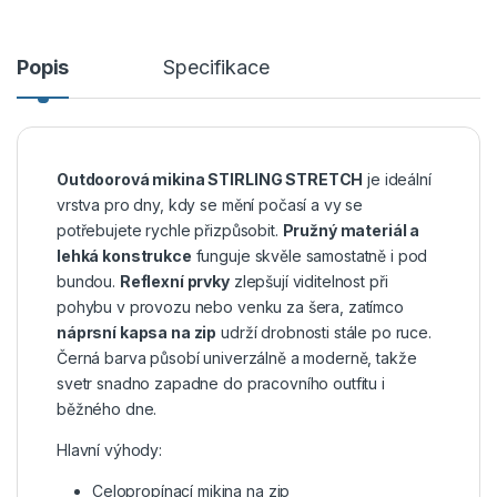
Popis
Specifikace
Outdoorová mikina STIRLING STRETCH
je ideální
vrstva pro dny, kdy se mění počasí a vy se
potřebujete rychle přizpůsobit.
Pružný materiál a
lehká konstrukce
funguje skvěle samostatně i pod
bundou.
Reflexní prvky
zlepšují viditelnost při
pohybu v provozu nebo venku za šera, zatímco
náprsní kapsa na zip
udrží drobnosti stále po ruce.
Černá barva působí univerzálně a moderně, takže
svetr snadno zapadne do pracovního outfitu i
běžného dne.
Hlavní výhody:
Celopropínací mikina na zip