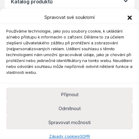
Katalog produktů
Spravovat své soukromí
Eshop
Používáme technologie, jako jsou soubory cookie, k ukládání
a/nebo přístupu k informacím o zařízení. Děláme to za účelem
zlepšení uživatelského zážitku při prohlížení a zobrazování
(ne)personalizovaných reklam. Udělení souhlasu s těmito
technologiemi nám umožní zpracovávat údaje, jako je chování při
prohlížení nebo jedinečné identifikátory na tomto webu. Neudělení
nebo odvolání souhlasu může nepříznivě ovlivnit některé funkce a
vlastnosti webu.
Přijmout
Máte dotaz? Kontaktujte nás
obchod@pokorine
Odmítnout
k.cz
Kancelář 8:30 - 16:00
Spravovat možnosti
Zásady cookies
GDPR