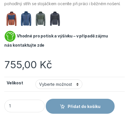
pohodlný střih se stojáčkem oceníte při práci i běžném nošení.
Vhodné pro potisk a výšivku – v případě zájmu
nás
kontaktujte zde
755,00
Kč
Velikost
ČERVA STIRLING STRETCH - Pánská pracovní mikina / svetr na
Přidat do košíku