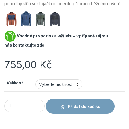
pohodlný střih se stojáčkem oceníte při práci i běžném nošení.
Vhodné pro potisk a výšivku – v případě zájmu
nás
kontaktujte zde
755,00
Kč
Velikost
ČERVA STIRLING STRETCH - Pánská pracovní mikina / svetr na
Přidat do košíku