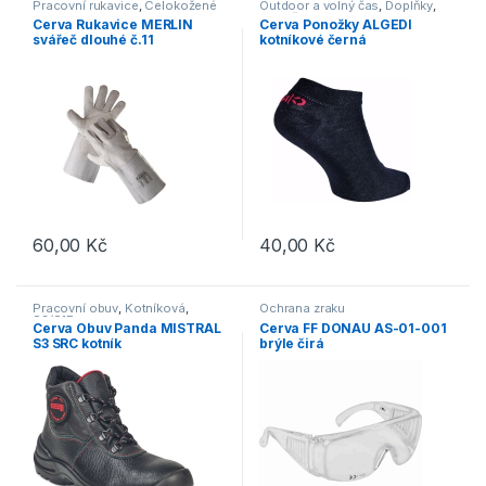
Pracovní rukavice
,
Celokožené
Outdoor a volný čas
,
Doplňky
,
Ponožky
Cerva Rukavice MERLIN
Cerva Ponožky ALGEDI
svářeč dlouhé č.11
kotníkové černá
60,00
Kč
40,00
Kč
Tento produkt má více variant. 
Pracovní obuv
,
Kotníková
,
Ochrana zraku
S3/S1P
Cerva Obuv Panda MISTRAL
Cerva FF DONAU AS-01-001
S3 SRC kotník
brýle čirá