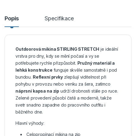
Popis
Specifikace
Outdoorová mikina STIRLING STRETCH
je ideální
vrstva pro dny, kdy se mění počasí a vy se
potřebujete rychle přizpůsobit.
Pružný materiál a
lehká konstrukce
funguje skvěle samostatně i pod
bundou.
Reflexní prvky
zlepšují viditelnost při
pohybu v provozu nebo venku za šera, zatímco
náprsní kapsa na zip
udrží drobnosti stále po ruce.
Zelené provedení působí čistě a moderně, takže
svetr snadno zapadne do pracovního outfitu i
běžného dne.
Hlavní výhody:
Celopropínací mikina na zip