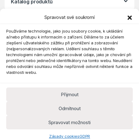
Katalog produktů
Spravovat své soukromí
Eshop
Používáme technologie, jako jsou soubory cookie, k ukládání
a/nebo přístupu k informacím o zařízení. Děláme to za účelem
zlepšení uživatelského zážitku při prohlížení a zobrazování
(ne)personalizovaných reklam. Udělení souhlasu s těmito
technologiemi nám umožní zpracovávat údaje, jako je chování při
prohlížení nebo jedinečné identifikátory na tomto webu. Neudělení
nebo odvolání souhlasu může nepříznivě ovlivnit některé funkce a
vlastnosti webu.
Přijmout
Máte dotaz? Kontaktujte nás
obchod@pokorine
Odmítnout
k.cz
Kancelář 8:30 - 16:00
Spravovat možnosti
Zásady cookies
GDPR