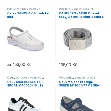
Pantofle
,
Pracovní obuv
Doplňky
,
Opasky
,
Ostatní
Cerva TANOHA OB pantofel
CANIS CXS KARUK Opasek
bílá
šedý, 3,5 cm, textilní, spona s
logem cxs
453,00
Kč
136,00
Kč
od
Tento produkt má více variant. Možnosti lze vybrat na stránce p
Obuv
,
Outdoor a volný čas
,
Polobotky
,
Sandály
,
O1/OB
,
Polobotky
,
Pracovní obuv
,
Outdoor a volný čas
,
Obuv
,
Obuv Moleda PRESTIGE
Obuv Moleda Prestige
Tenisky
,
Vycházková
Otevřená obuv
,
Vycházková
SPORT M40020-16 bílá
SUEDE M13001-77 OB SRA
sandály modré