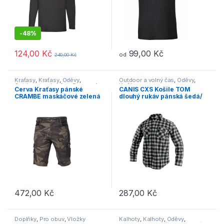
-
48%
124,00
Kč
99,00
Kč
od
240,00
Kč
Tento produkt má více variant. Možnosti lze vybrat na stránce p
Tento produkt má více variant. 
Kraťasy
,
Kraťasy
,
Oděvy
,
Outdoor a volný čas
,
Oděvy
,
Outdoor a volný čas
,
Pracovní
Košile
Cerva Kraťasy pánské
CANIS CXS Košile TOM
oděvy
CRAMBE maskáčové zelená
dlouhý rukáv pánská šedá/
černá
472,00
Kč
287,00
Kč
Tento produkt má více variant. Možnosti lze vybrat na stránce p
Tento produkt má více variant. 
Doplňky
,
Pro obuv
,
Vložky
Kalhoty
,
Kalhoty
,
Oděvy
,