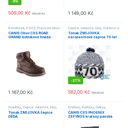
-
9%
509,00
Kč
1 149,00
Kč
559,00
Kč
Tento produkt má více variant. Možnosti lze vybrat na stránce p
Tento produkt má více variant. 
Kotníková
,
O1/O2
,
Pracovní obuv
Čepice, rukavice, šály
,
Outdoor a
volný čas
,
Výprodej
CANIS Obuv CXS ROAD
Tonak ZMIJOVKA
GRAND kotníková hnědá
narozeninová čepice 70 let
tmavě modrá
-
27%
582,00
Kč
1 167,00
Kč
799,00
Kč
Tento produkt má více variant. Možnosti lze vybrat na stránce p
Doplňky
,
Čepice, rukavice, šály
,
Kraťasy
,
Kraťasy
,
Oděvy
,
Výprodej
Outdoor a volný čas
,
Pracovní
Tonak ZMIJOVKA čepice
CANIS CXS PHOENIX
oděvy
DĚDA
ZEFYROS kraťasy pánské
šedá/modrá