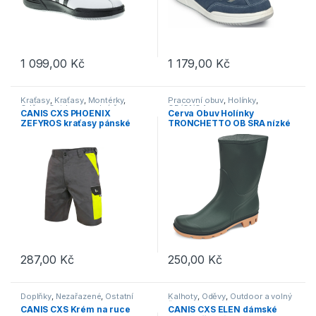
1 099,00
Kč
1 179,00
Kč
Tento produkt má více variant. Možnosti lze vybrat na stránce p
Tento produkt má více variant. 
Kraťasy
,
Kraťasy
,
Montérky
,
Pracovní obuv
,
Holínky
,
Oděvy
,
Outdoor a volný čas
,
OB/O1/O4
CANIS CXS PHOENIX
Cerva Obuv Holínky
Pracovní oděvy
ZEFYROS kraťasy pánské
TRONCHETTO OB SRA nízké
šedá/žlutá
zelené
287,00
Kč
250,00
Kč
Tento produkt má více variant. Možnosti lze vybrat na stránce p
Tento produkt má více variant. 
Doplňky
,
Nezařazené
,
Ostatní
Kalhoty
,
Oděvy
,
Outdoor a volný
čas
CANIS CXS Krém na ruce
CANIS CXS ELEN dámské