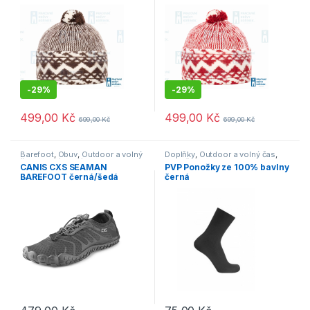
-
29%
-
29%
499,00
Kč
499,00
Kč
699,00
Kč
699,00
Kč
Barefoot
,
Obuv
,
Outdoor a volný
Doplňky
,
Outdoor a volný čas
,
čas
,
Vycházková
Ponožky
CANIS CXS SEAMAN
PVP Ponožky ze 100% bavlny
BAREFOOT černá/šedá
černá