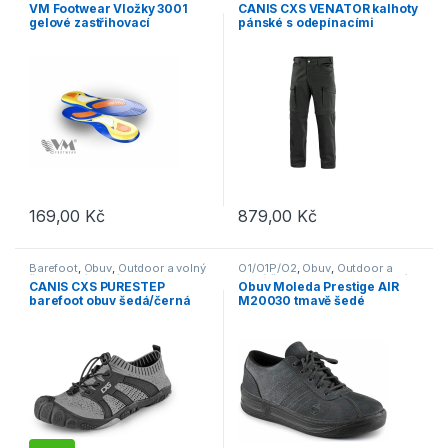
Outdoor a volný čas
,
Pracovní
VM Footwear Vložky 3001
CANIS CXS VENATOR kalhoty
oděvy
gelové zastřihovací
pánské s odepínacími
nohavicemi černé
169,00
Kč
879,00
Kč
Tento produkt má více variant. Možnosti lze vybrat na stránce p
Tento produkt má více variant. 
Barefoot
,
Obuv
,
Outdoor a volný
O1/O1P/O2
,
Obuv
,
Outdoor a
čas
,
Vycházková
volný čas
,
Polobotky
,
Pracovní
CANIS CXS PURESTEP
Obuv Moleda Prestige AIR
obuv
,
Tenisky
,
Vycházková
barefoot obuv šedá/černá
M20030 tmavě šedé