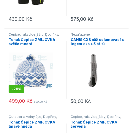
439,00
Kč
575,00
Kč
Tento produkt má více variant. Možnosti lze vybrat na stránce p
Tento produkt má více variant. 
Čepice, rukavice, šály
,
Doplňky
,
Nezařazené
Outdoor a volný čas
,
Výprodej
Tonak Čepice ZMIJOVKA
CANIS CXS nůž odlamovací s
světle modrá
logem cxs + 5 břitů
-
29%
499,00
Kč
50,00
Kč
699,00
Kč
Outdoor a volný čas
,
Doplňky
,
Čepice, rukavice, šály
,
Doplňky
,
Čepice, rukavice, šály
,
Výprodej
Outdoor a volný čas
,
Výprodej
Tonak Čepice ZMIJOVKA
Tonak Čepice ZMIJOVKA
tmavě hnědá
červená