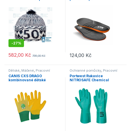
tmavě modrá
-
27%
582,00
Kč
124,00
Kč
799,00
Kč
Tento produkt má více variant. 
Dětské
,
Máčené
,
Pracovní
Ochranné pomůcky
,
Pracovní
rukavice
rukavice
,
Chemické
CANIS CXS DRAGO
Portwest Rukavice
kombinované dětské
NITROSAFE Chemical
rukavice
A810GNR zelená