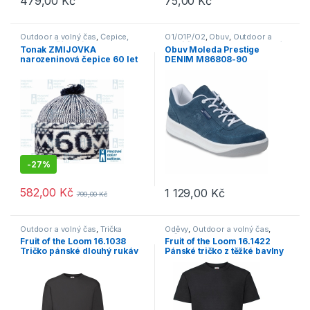
479,00
Kč
75,00
Kč
Tento produkt má více variant. Možnosti lze vybrat na stránce p
Tento produkt má více variant. 
Outdoor a volný čas
,
Čepice,
O1/O1P/O2
,
Obuv
,
Outdoor a
rukavice, šály
,
Výprodej
volný čas
,
Polobotky
,
Pracovní
Tonak ZMIJOVKA
Obuv Moleda Prestige
obuv
,
Tenisky
,
Vycházková
narozeninová čepice 60 let
DENIM M86808-90
tmavě modrá
-
27%
582,00
Kč
1 129,00
Kč
799,00
Kč
Tento produkt má více variant. 
Outdoor a volný čas
,
Trička
Oděvy
,
Outdoor a volný čas
,
Trička
Fruit of the Loom 16.1038
Fruit of the Loom 16.1422
Tričko pánské dlouhý rukáv
Pánské tričko z těžké bavlny
Black
černá