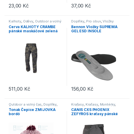
23,00
Kč
37,00
Kč
Tento produkt má více variant. Možnosti lze vybrat na stránce p
Tento produkt má více variant. 
Kalhoty
,
Oděvy
,
Outdoor a volný
Doplňky
,
Pro obuv
,
Vložky
čas
Cerva KALHOTY CRAMBE
Bennon Vložky SUPREMA
pánské maskáčové zelená
GEL ESD INSOLE
511,00
Kč
156,00
Kč
Tento produkt má více variant. Možnosti lze vybrat na stránce p
Tento produkt má více variant. 
Outdoor a volný čas
,
Doplňky
,
Kraťasy
,
Kraťasy
,
Montérky
,
Čepice, rukavice, šály
,
Výprodej
Oděvy
,
Outdoor a volný čas
,
Tonak Čepice ZMIJOVKA
CANIS CXS PHOENIX
Pracovní oděvy
bordó
ZEFYROS kraťasy pánské
šedá/černá