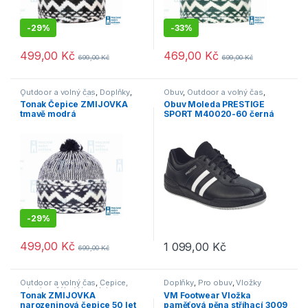
-
29%
-
33%
499,00
Kč
469,00
Kč
699,00
Kč
699,00
Kč
Outdoor a volný čas
,
Doplňky
,
Obuv
,
Outdoor a volný čas
,
Čepice, rukavice, šály
,
Výprodej
Polobotky
,
Pracovní obuv
,
Tonak Čepice ZMIJOVKA
Obuv Moleda PRESTIGE
Tenisky
,
Vycházková
tmavě modrá
SPORT M40020-60 černá
-
29%
499,00
Kč
1 099,00
Kč
699,00
Kč
Tento produkt má více variant. 
Outdoor a volný čas
,
Čepice,
Doplňky
,
Pro obuv
,
Vložky
rukavice, šály
,
Výprodej
Tonak ZMIJOVKA
VM Footwear Vložka
narozeninová čepice 50 let
paměťová pěna stříhací 3009