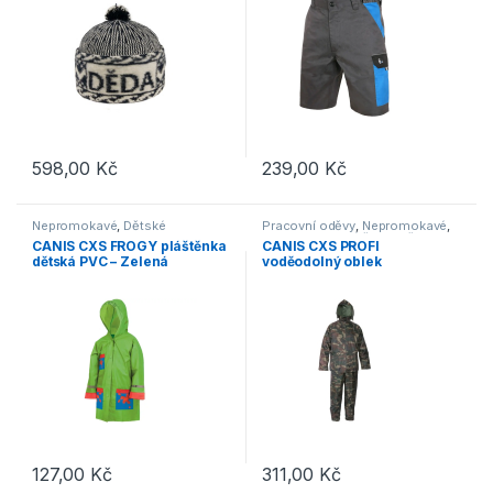
598,00
Kč
239,00
Kč
Tento produkt má více variant. 
Nepromokavé
,
Dětské
Pracovní oděvy
,
Nepromokavé
,
Outdoor a volný čas
,
Oděvy
CANIS CXS FROGY pláštěnka
CANIS CXS PROFI
dětská PVC – Zelená
voděodolný oblek
maskáčový
127,00
Kč
311,00
Kč
Tento produkt má více variant. Možnosti lze vybrat na stránce p
Tento produkt má více variant. 