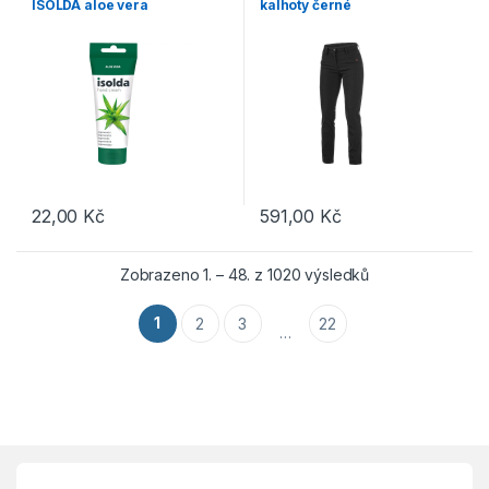
ISOLDA aloe vera
kalhoty černé
22,00
Kč
591,00
Kč
Tento produkt má více variant. 
Seřazeno podle 
Zobrazeno 1. – 48. z 1020 výsledků
1
2
3
22
…