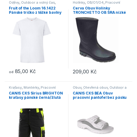
Oděvy
,
Outdoor a volný čas
,
Holínky
,
OB/O1/O4
,
Pracovní
Trička
obuv
Fruit of the Loom 16.1422
Cerva Obuv Holínky
Pánské tričko z těžké bavlny
TRONCHETTO OB SRA nízké
bílá
černé
85,00
Kč
209,00
Kč
od
Tento produkt má více variant. Možnosti lze vybrat na stránce p
Tento produkt má více variant. 
Kraťasy
,
Montérky
,
Pracovní
Obuv
,
Otevřená obuv
,
Outdoor a
oděvy
volný čas
,
Pantofle
,
Pracovní
CANIS CXS Sirius BRIGHTON
CANIS CXS BEA Obuv
obuv
,
Sandály
kraťasy pánské černá/žlutá
pracovní pantofel bez pásku
bílý