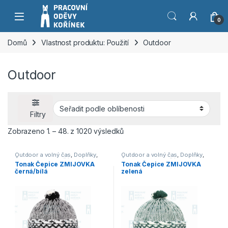
Přeskočit na navigaci
Přeskočit na obsah
0
Domů
Vlastnost produktu: Použití
Outdoor
Outdoor
Filtry
Seřazeno podle oblíbenosti
Zobrazeno 1. – 48. z 1020 výsledků
Outdoor a volný čas
,
Doplňky
,
Outdoor a volný čas
,
Doplňky
,
Čepice, rukavice, šály
,
Výprodej
Čepice, rukavice, šály
,
Výprodej
Tonak Čepice ZMIJOVKA
Tonak Čepice ZMIJOVKA
černá/bílá
zelená