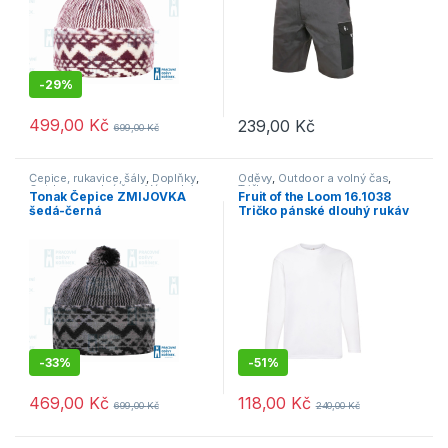
-
29%
499,00
Kč
239,00
Kč
699,00
Kč
Tento produkt má více variant. 
Čepice, rukavice, šály
,
Doplňky
,
Oděvy
,
Outdoor a volný čas
,
Outdoor a volný čas
,
Výprodej
Trička
Tonak Čepice ZMIJOVKA
Fruit of the Loom 16.1038
šedá-černá
Tričko pánské dlouhý rukáv
bílá
-
33%
-
51%
469,00
Kč
118,00
Kč
699,00
Kč
240,00
Kč
Tento produkt má více variant. 