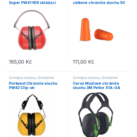
Super PW41YER skládací
zátkové chrániče sluchu 50
párů
165,00
Kč
111,00
Kč
Ochrana sluchu
,
Ochranné
Ochrana sluchu
,
Ochranné
pomůcky
pomůcky
Portwest Chrániče sluchu
Cerva Mušlové chrániče
PW42 Clip-on
sluchu 3M Peltor X1A-GA