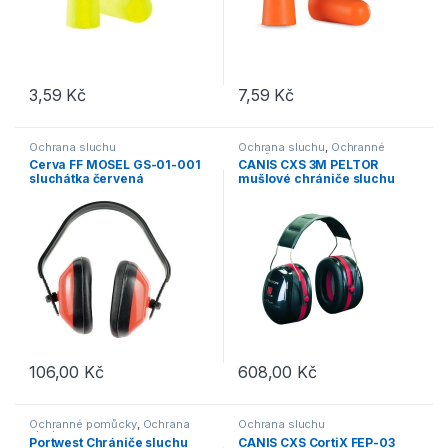
3,59
Kč
7,59
Kč
Ochrana sluchu
Ochrana sluchu
,
Ochranné
pomůcky
Cerva FF MOSEL GS-01-001
CANIS CXS 3M PELTOR
sluchátka červená
mušlové chrániče sluchu
H540A-411-SV
106,00
Kč
608,00
Kč
Ochranné pomůcky
,
Ochrana
Ochrana sluchu
sluchu
Portwest Chrániče sluchu
CANIS CXS CortiX FEP-03