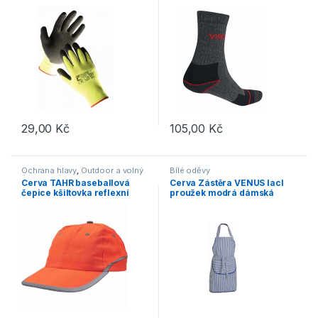
dlaň 1 pár
29,00
Kč
105,00
Kč
Tento produkt má více variant. Možnosti lze vybrat na stránce p
Tento produkt má více variant. 
Ochrana hlavy
,
Outdoor a volný
Bílé oděvy
čas
,
Doplňky
,
Čepice, rukavice,
Cerva TAHR baseballová
Cerva Zástěra VENUS lacl
šály
čepice kšiltovka reflexní
proužek modrá dámská
oranžová