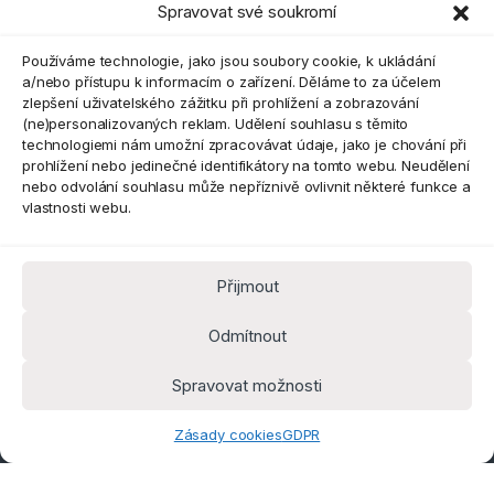
Spravovat své soukromí
Eshop
Používáme technologie, jako jsou soubory cookie, k ukládání
a/nebo přístupu k informacím o zařízení. Děláme to za účelem
zlepšení uživatelského zážitku při prohlížení a zobrazování
(ne)personalizovaných reklam. Udělení souhlasu s těmito
technologiemi nám umožní zpracovávat údaje, jako je chování při
prohlížení nebo jedinečné identifikátory na tomto webu. Neudělení
nebo odvolání souhlasu může nepříznivě ovlivnit některé funkce a
vlastnosti webu.
Přijmout
Máte dotaz? Kontaktujte nás
obchod@pokorine
Odmítnout
k.cz
Kancelář 8:30 - 16:00
Spravovat možnosti
Zásady cookies
GDPR