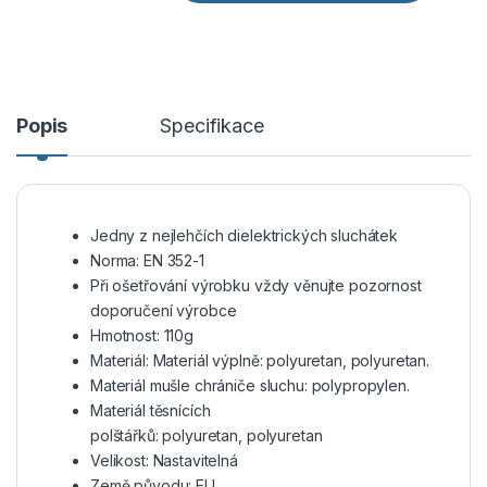
Popis
Specifikace
Jedny z nejlehčích dielektrických sluchátek
Norma: EN 352-1
Při ošetřování výrobku vždy věnujte pozornost
doporučení výrobce
Hmotnost: 110g
Materiál:
Materiál výplně:
polyuretan,
polyuretan.
Materiál mušle chrániče sluchu:
polypropylen.
Materiál těsnících
polštářků:
polyuretan, polyuretan
Velikost: Nastavitelná
Země původu: EU