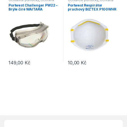
Ochranné pomůcky
,
Ochrana
Ochranné pomůcky
,
Ochrana
zraku
dýchacích cest
Portwest Challenger PW22 –
Portwest Respirátor
Brýle čiré WAITARA
prachový BIZTEX P100WHR
PW22CLR Challenger UV
bez ventilku
149,00
Kč
10,00
Kč