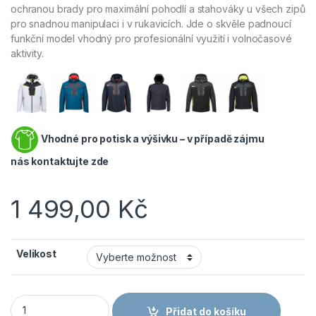
ochranou brady pro maximální pohodlí a stahováky u všech zipů
pro snadnou manipulaci i v rukavicích. Jde o skvěle padnoucí
funkční model vhodný pro profesionální využití i volnočasové
aktivity.
Vhodné pro potisk a výšivku – v případě zájmu
nás
kontaktujte zde
1 499,00
Kč
Velikost
PORTWEST DX474 - Nepromokavá prodyšná softshellová bund
Přidat do košíku