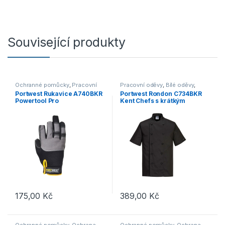
Související produkty
Ochranné pomůcky
,
Pracovní
Pracovní oděvy
,
Bílé oděvy
,
rukavice
,
Kombinované
Gastronomie
Portwest Rukavice A740BKR
Portwest Rondon C734BKR
Powertool Pro
Kent Chefs s krátkým
rukávem černá na knoflíky
175,00
Kč
389,00
Kč
Tento produkt má více variant. Možnosti lze vybrat na stránce p
Tento produkt má více variant. 