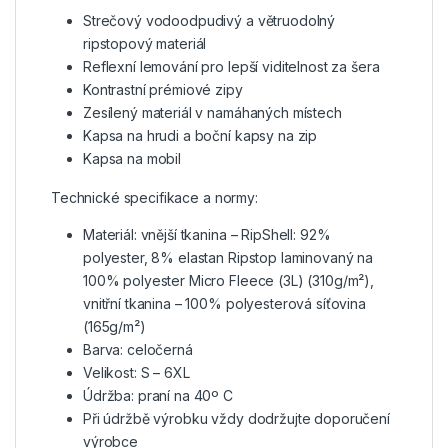
Strečový vodoodpudivý a větruodolný
ripstopový materiál
Reflexní lemování pro lepší viditelnost za šera
Kontrastní prémiové zipy
Zesílený materiál v namáhaných místech
Kapsa na hrudi a boční kapsy na zip
Kapsa na mobil
Technické specifikace a normy:
Materiál: vnější tkanina – RipShell: 92%
polyester, 8% elastan Ripstop laminovaný na
100% polyester Micro Fleece (3L) (310g/m²),
vnitřní tkanina – 100% polyesterová síťovina
(165g/m²)
Barva: celočerná
Velikost: S – 6XL
Údržba: praní na 40º C
Při údržbě výrobku vždy dodržujte doporučení
výrobce