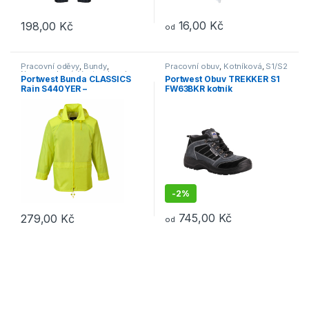
16,00
Kč
198,00
Kč
od
Tento produkt má více variant. Možnosti lze vybrat na stránce p
Tento produkt má více variant. 
Pracovní oděvy
,
Bundy
,
Pracovní obuv
,
Kotníková
,
S1/S2
Nepromokavé
,
Vesty a bundy
,
Portwest Bunda CLASSICS
Portwest Obuv TREKKER S1
Outdoor a volný čas
,
Oděvy
,
Rain S440YER –
FW63BKR kotník
Bundy
nepromokavá bunda do
deště žlutá
-
2%
745,00
Kč
279,00
Kč
od
Tento produkt má více variant. Možnosti lze vybrat na stránce p
Tento produkt má více variant. 