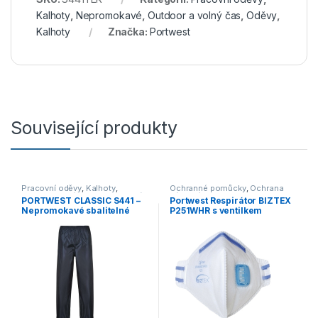
Kalhoty
,
Nepromokavé
,
Outdoor a volný čas
,
Oděvy
,
Kalhoty
Značka:
Portwest
Související produkty
Pracovní oděvy
,
Kalhoty
,
Ochranné pomůcky
,
Ochrana
Nepromokavé
,
Outdoor a volný
dýchacích cest
PORTWEST CLASSIC S441 –
Portwest Respirátor BIZTEX
čas
,
Oděvy
,
Kalhoty
Nepromokavé sbalitelné
P251WHR s ventilkem
kalhoty do deště – tmavě
skládací
modrá