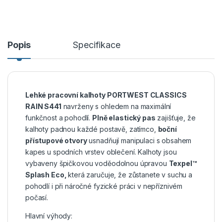
Popis
Specifikace
Lehké pracovní kalhoty PORTWEST CLASSICS
RAIN S441
navrženy s ohledem na maximální
funkčnost a pohodlí.
Plně elastický pas
zajišťuje, že
kalhoty padnou každé postavě, zatímco,
boční
přístupové otvory
usnadňují manipulaci s obsahem
kapes u spodních vrstev oblečení. Kalhoty jsou
vybaveny špičkovou voděodolnou úpravou
Texpel™
Splash Eco,
která zaručuje, že zůstanete v suchu a
pohodlí i při náročné fyzické práci v nepříznivém
počasí.
Hlavní výhody: