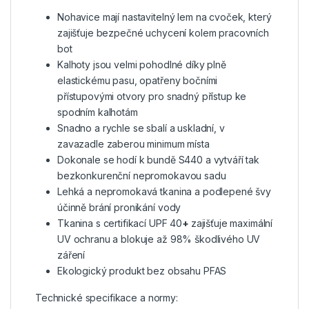
Nohavice mají nastavitelný lem na cvoček, který
zajišťuje bezpečné uchycení kolem pracovních
bot
Kalhoty jsou velmi pohodlné díky plně
elastickému pasu, opatřeny bočními
přístupovými otvory pro snadný přístup ke
spodním kalhotám
Snadno a rychle se sbalí a uskladní, v
zavazadle zaberou minimum místa
Dokonale se hodí k bundě S440 a vytváří tak
bezkonkurenční nepromokavou sadu
Lehká a nepromokavá tkanina a podlepené švy
účinně brání pronikání vody
Tkanina s certifikací UPF 40
+
zajišťuje maximální
UV ochranu a blokuje až 98% škodlivého UV
záření
Ekologický produkt bez obsahu PFAS
Technické specifikace a normy: