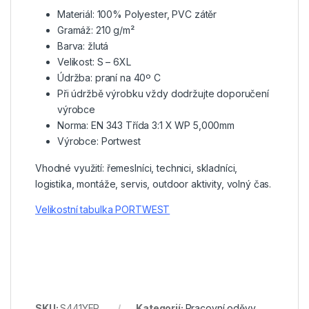
Materiál: 100% Polyester, PVC zátěr
Gramáž: 210 g/m²
Barva: žlutá
Velikost: S – 6XL
Údržba: praní na 40º C
Při údržbě výrobku vždy dodržujte doporučení
výrobce
Norma: EN 343 Třída 3:1 X WP 5,000mm
Výrobce: Portwest
Vhodné využití: řemeslníci, technici, skladníci,
logistika, montáže, servis, outdoor aktivity, volný čas.
Velikostní tabulka PORTWEST
SKU:
S441YER
Kategorií:
Pracovní oděvy
,