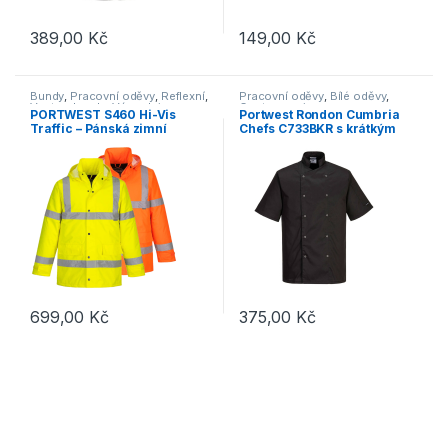
389,00
Kč
149,00
Kč
Tento produkt má více variant. Možnosti lze vybrat na stránce p
Bundy
,
Pracovní oděvy
,
Reflexní
,
Pracovní oděvy
,
Bílé oděvy
,
Vesty a bundy
,
Výprodej
Gastronomie
PORTWEST S460 Hi-Vis
Portwest Rondon Cumbria
Traffic – Pánská zimní
Chefs C733BKR s krátkým
bunda – reflexní
rukávem na patentky černá
699,00
Kč
375,00
Kč
Tento produkt má více variant. Možnosti lze vybrat na stránce p
Tento produkt má více variant. 