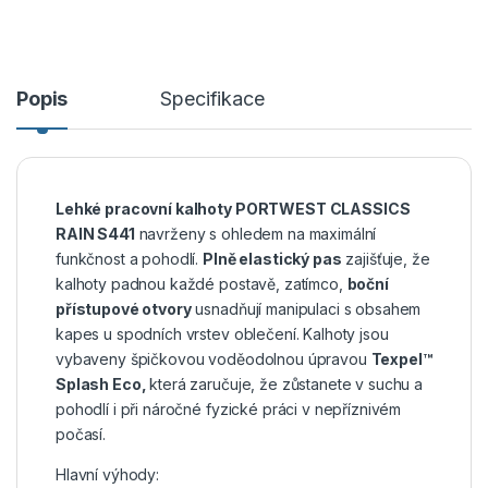
Popis
Specifikace
Lehké pracovní kalhoty PORTWEST CLASSICS
RAIN S441
navrženy s ohledem na maximální
funkčnost a pohodlí.
Plně elastický pas
zajišťuje, že
kalhoty padnou každé postavě, zatímco,
boční
přístupové otvory
usnadňují manipulaci s obsahem
kapes u spodních vrstev oblečení. Kalhoty jsou
vybaveny špičkovou voděodolnou úpravou
Texpel™
Splash Eco,
která zaručuje, že zůstanete v suchu a
pohodlí i při náročné fyzické práci v nepříznivém
počasí.
Hlavní výhody: