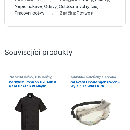
Nepromokavé
,
Oděvy
,
Outdoor a volný čas
,
Pracovní oděvy
Značka:
Portwest
Související produkty
Pracovní oděvy
,
Bílé oděvy
,
Ochranné pomůcky
,
Ochrana
Gastronomie
zraku
Portwest Rondon C734BKR
Portwest Challenger PW22 –
Kent Chefs s krátkým
Brýle čiré WAITARA
rukávem černá na knoflíky
PW22CLR Challenger UV