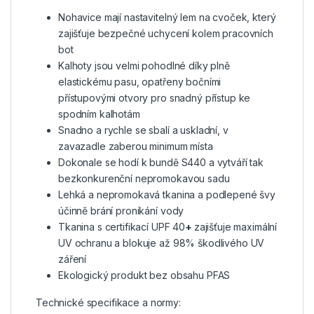
Nohavice mají nastavitelný lem na cvoček, který
zajišťuje bezpečné uchycení kolem pracovních
bot
Kalhoty jsou velmi pohodlné díky plně
elastickému pasu, opatřeny bočními
přístupovými otvory pro snadný přístup ke
spodním kalhotám
Snadno a rychle se sbalí a uskladní, v
zavazadle zaberou minimum místa
Dokonale se hodí k bundě S440 a vytváří tak
bezkonkurenční nepromokavou sadu
Lehká a nepromokavá tkanina a podlepené švy
účinně brání pronikání vody
Tkanina s certifikací UPF 40
+
zajišťuje maximální
UV ochranu a blokuje až 98% škodlivého UV
záření
Ekologický produkt bez obsahu PFAS
Technické specifikace a normy: