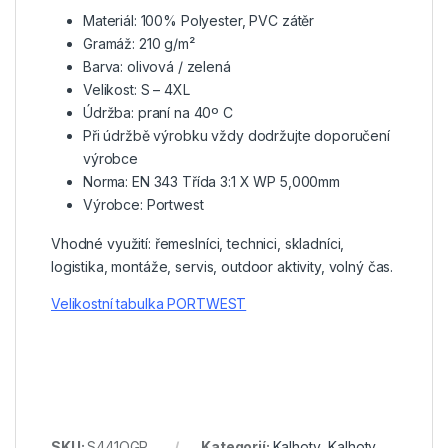
Materiál: 100% Polyester, PVC zátěr
Gramáž: 210 g/m²
Barva: olivová / zelená
Velikost: S – 4XL
Údržba: praní na 40º C
Při údržbě výrobku vždy dodržujte doporučení
výrobce
Norma: EN 343 Třída 3:1 X WP 5,000mm
Výrobce: Portwest
Vhodné využití: řemeslníci, technici, skladníci,
logistika, montáže, servis, outdoor aktivity, volný čas.
Velikostní tabulka PORTWEST
SKU:
S441OGR
Kategorií:
Kalhoty
,
Kalhoty
,