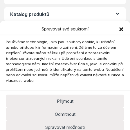
Katalog produktů
Spravovat své soukromí
Eshop
Používáme technologie, jako jsou soubory cookie, k ukládání
a/nebo přístupu k informacím o zařízení. Děláme to za účelem
zlepšení uživatelského zážitku při prohlížení a zobrazování
(ne)personalizovaných reklam. Udělení souhlasu s těmito
technologiemi nám umožní zpracovávat údaje, jako je chování při
prohlížení nebo jedinečné identifikátory na tomto webu. Neudělení
nebo odvolání souhlasu může nepříznivě ovlivnit některé funkce a
vlastnosti webu.
Přijmout
Máte dotaz? Kontaktujte nás
obchod@pokorine
Odmítnout
k.cz
Kancelář 8:30 - 16:00
Spravovat možnosti