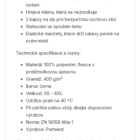
nošení
Hřejivá mikina, která se nežmolkuje
2 kapsy na zip pro bezpečnou úschovu věcí
Stahování ve spodním lemu
Elastické manžety, které drží rukávy pevně na
svém místě
Technické specifikace a normy:
Materiál: 100% polyester, fleece s
protižmolkovou úpravou
Gramáž: 400 g/m²
Barva: černá
Velikost: XS – 8XL
Údržba: praní na 40 ºC
Při údržbě oděvu vždy dbejte doporučení
výrobce
Norma: EN 14058 třída 1
Výrobce: Portwest