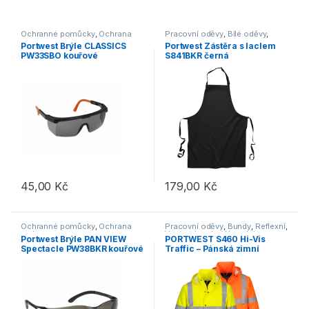
Ochranné pomůcky
,
Ochrana
Pracovní oděvy
,
Bílé oděvy
,
zraku
Gastronomie
Portwest Brýle CLASSICS
Portwest Zástěra s laclem
PW33SBO kouřové
S841BKR černá
45,00
Kč
179,00
Kč
Tento produkt má více variant. 
Ochranné pomůcky
,
Ochrana
Pracovní oděvy
,
Bundy
,
Reflexní
,
zraku
Vesty a bundy
,
Výprodej
Portwest Brýle PAN VIEW
PORTWEST S460 Hi-Vis
Spectacle PW38BKR kouřové
Traffic – Pánská zimní
bunda – reflexní