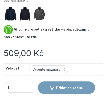
běžném nošení.
Vhodné pro potisk a výšivku – v případě zájmu
nás
kontaktujte zde
509,00
Kč
Velikost
PORTWEST ARGYLL HEAVY F400 - Těžká fleecová mikina - če
Přidat do košíku