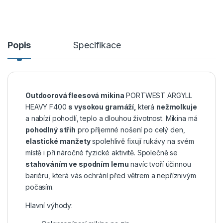
Popis
Specifikace
Outdoorová fleesová mikina
PORTWEST ARGYLL
HEAVY F400
s vysokou gramáží,
která
nežmolkuje
a nabízí pohodlí, teplo a dlouhou životnost. Mikina má
pohodlný střih
pro příjemné nošení po celý den,
elastické manžety
spolehlivě fixují rukávy na svém
místě i při náročné fyzické aktivitě. Společně se
stahováním ve spodním lemu
navíc tvoří účinnou
bariéru, která vás ochrání před větrem a nepříznivým
počasím.
Hlavní výhody: