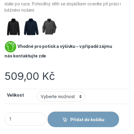
stále po ruce. Pohodlný střih se stojáčkem oceníte při práci i
běžném nošení.
Vhodné pro potisk a výšivku – v případě zájmu
nás
kontaktujte zde
509,00
Kč
Velikost
PORTWEST ARGYLL HEAVY F400 - Těžká fleecová mikina - t
Přidat do košíku