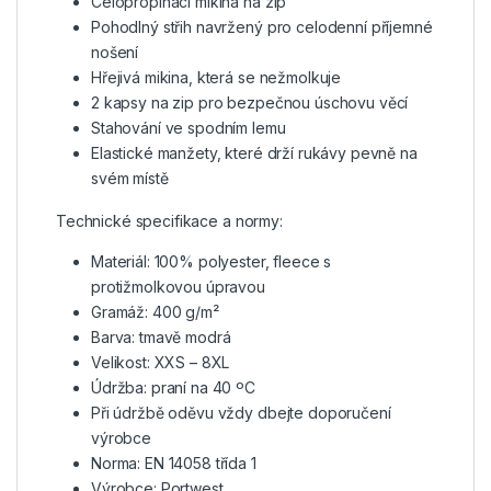
Celopropínací mikina na zip
Pohodlný střih navržený pro celodenní příjemné
nošení
Hřejivá mikina, která se nežmolkuje
2 kapsy na zip pro bezpečnou úschovu věcí
Stahování ve spodním lemu
Elastické manžety, které drží rukávy pevně na
svém místě
Technické specifikace a normy:
Materiál: 100% polyester, fleece s
protižmolkovou úpravou
Gramáž: 400 g/m²
Barva: tmavě modrá
Velikost: XXS – 8XL
Údržba: praní na 40 ºC
Při údržbě oděvu vždy dbejte doporučení
výrobce
Norma: EN 14058 třída 1
Výrobce: Portwest