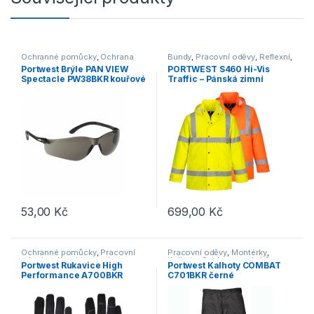
Ochranné pomůcky
,
Ochrana
Bundy
,
Pracovní oděvy
,
Reflexní
,
zraku
Vesty a bundy
,
Výprodej
Portwest Brýle PAN VIEW
PORTWEST S460 Hi-Vis
Spectacle PW38BKR kouřové
Traffic – Pánská zimní
bunda – reflexní
53,00
Kč
699,00
Kč
Tento produkt má více variant. 
Ochranné pomůcky
,
Pracovní
Pracovní oděvy
,
Montérky
,
rukavice
,
Kombinované
Kalhoty
,
Outdoor a volný čas
,
Portwest Rukavice High
Portwest Kalhoty COMBAT
Oděvy
,
Kalhoty
Performance A700BKR
C701BKR černé
černá