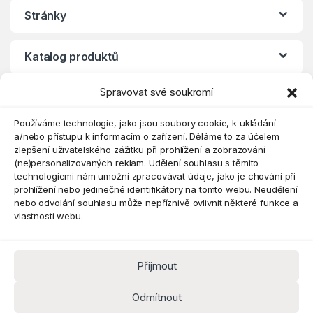
Stránky
Katalog produktů
Spravovat své soukromí
Eshop
Používáme technologie, jako jsou soubory cookie, k ukládání
a/nebo přístupu k informacím o zařízení. Děláme to za účelem
zlepšení uživatelského zážitku při prohlížení a zobrazování
(ne)personalizovaných reklam. Udělení souhlasu s těmito
technologiemi nám umožní zpracovávat údaje, jako je chování při
prohlížení nebo jedinečné identifikátory na tomto webu. Neudělení
nebo odvolání souhlasu může nepříznivě ovlivnit některé funkce a
vlastnosti webu.
Přijmout
Máte dotaz? Kontaktujte nás
obchod@pokorine
Odmítnout
k.cz