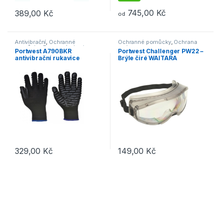
745,00
Kč
389,00
Kč
od
Tento produkt má více variant. Možnosti lze vybrat na stránce p
Tento produkt má více variant. 
Antivibrační
,
Ochranné
Ochranné pomůcky
,
Ochrana
pomůcky
,
Pracovní rukavice
zraku
Portwest A790BKR
Portwest Challenger PW22 –
antivibrační rukavice
Brýle čiré WAITARA
PW22CLR Challenger UV
329,00
Kč
149,00
Kč
Tento produkt má více variant. Možnosti lze vybrat na stránce p