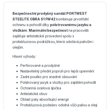
Bezpečnostní prodyšný sandál PORTWEST
STEELITE OBRA S1 FW42
kombinuje prvotřídní
ochranu a pohodlí díky
polstrovanému jazyku a
vložkám
.
Maximální bezpečnost
na pracovišti
zajišťuje antistatické provedení spolu s
protiskluzovou podrážkou, která odolává palivům i
olejům.
Hlavní výhody:
Perforované a prodyšné
Nastavitelný přední popruh pro lepší upevnění
Zadní poutko pro snadné obouvání
Polstrovaný jazyk a vložky pro zajištění pohodlí
Ochranná ocelová špička
Antistatická obuv
Oblast paty absorbující energii
Protiskluzová podešev odolná vůči palivu a oleji