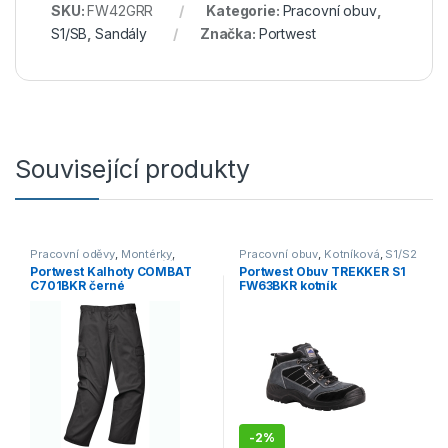
SKU:
FW42GRR
Kategorie:
Pracovní obuv
,
S1/SB
,
Sandály
Značka:
Portwest
Související produkty
Pracovní oděvy
,
Montérky
,
Pracovní obuv
,
Kotníková
,
S1/S2
Kalhoty
,
Outdoor a volný čas
,
Portwest Kalhoty COMBAT
Portwest Obuv TREKKER S1
Oděvy
,
Kalhoty
C701BKR černé
FW63BKR kotník
-
2%