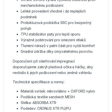
mechanickému poškození
Lehké provedení vhodné i do teplejších
podmínek
Protiskluzová podrážka SRC pro bezpečný
pohyb
TPU stabilizátor paty pro lepší oporu
Výrazné polstrování pro omezení otlaků
Tlumení nárazů v patní části pro vyšší komfort
Snadná údržba díky omyvatelnému povrchu
Doporučení: při ošetřování impregnací
doporučujeme zakrýt plastová očka a háčky, aby
nedošlo k jejich poškození nebo změně vzhledu.
Technické specifikace a normy:
Materiál svršek: mikrovlákno + OXFORD nylon
Podšívka: textilie sandwich MESH
Stélka: ABSORBA XTR
Podešev: CRONUS XTR PU/PU