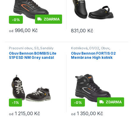
ZDARMA
-
0%
996,00
Kč
831,00
Kč
od
Tento produkt má více variant. Možnosti lze vybrat na stránce p
Tento produkt má více variant. 
Pracovní obuv
,
S3
,
Sandály
Kotníková
,
O1/O2
,
Obuv
,
Outdoor a volný čas
,
Pracovní
Obuv Bennon BOMBIS Lite
Obuv Bennon FORTIS O2
obuv
S1P ESD NM Grey sandál
Membrane High kotník
šedá
černá
ZDARMA
-
1%
-
0%
1 215,00
Kč
1 350,00
Kč
od
od
Tento produkt má více variant. Možnosti lze vybrat na stránce p
Tento produkt má více variant. 