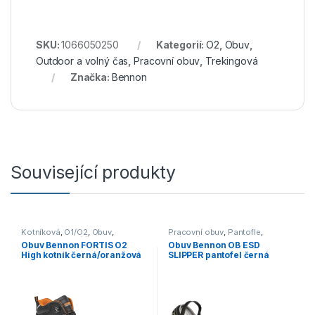
SKU:
1066050250
Kategorií:
O2
,
Obuv
,
Outdoor a volný čas
,
Pracovní obuv
,
Trekingová
Značka:
Bennon
Související produkty
Kotníková
,
O1/O2
,
Obuv
,
Pracovní obuv
,
Pantofle
,
Outdoor a volný čas
O1/O1P/O2
Obuv Bennon FORTIS O2
Obuv Bennon OB ESD
High kotník černá/oranžová
SLIPPER pantofel černá