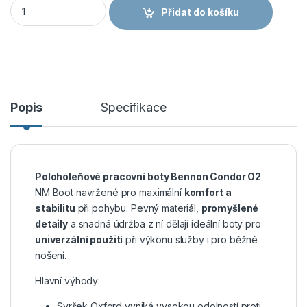
BENNON CONDOR O2 NM KHAKI BOOT - Pracovní obuv vysoká 
Přidat do košíku
Popis
Specifikace
Poloholeňové pracovní boty Bennon Condor O2
NM Boot navržené pro maximální
komfort a
stabilitu
při pohybu. Pevný materiál,
promyšlené
detaily
a snadná údržba z ní dělají ideální boty pro
univerzální použití
při výkonu služby i pro běžné
nošení.
Hlavní výhody:
Svršek Oxford vyniká vysokou odolností proti