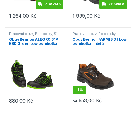
ZDARMA
ZDARMA
1 264,00
Kč
1 999,00
Kč
Tento produkt má více variant. Možnosti lze vybrat na stránce p
Tento produkt má více variant. 
Pracovní obuv
,
Polobotky
,
S1
Pracovní obuv
,
Polobotky
,
O1/O1P/O2
,
Outdoor a volný čas
,
Obuv Bennon ALEGRO S1P
Obuv Bennon FARMIS O1 Low
Obuv
ESD Green Low polobotka
polobotka hnědá
černá/zelená
-
1%
953,00
Kč
880,00
Kč
od
Tento produkt má více variant. Možnosti lze vybrat na stránce p
Tento produkt má více variant. 