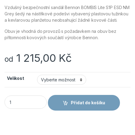
Vzdušný bezpečnostní sandál Bennon BOMBIS Lite S1P ESD NM
Grey šedý na nástřikové podešvi vybavený plastovou tužinkou
a kevlarovou planžetou neobsahujicí žádné kovové části.
Obuv je vhodná do provozů s požadavkem na obuv bez
přítomnosti kovových součástí výrobce Bennon.
1 215,00
Kč
od
Velikost
Obuv Bennon BOMBIS Lite S1P ESD NM Grey sandál šedá množ
Přidat do košíku