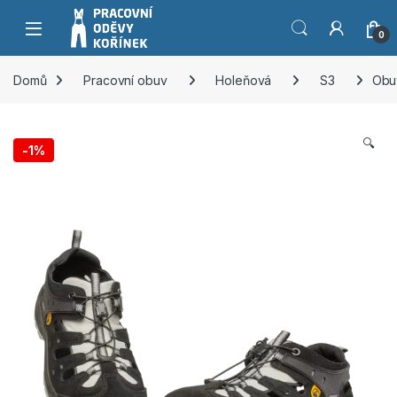
Přeskočit na navigaci
Přeskočit na obsah
0
Domů
Pracovní obuv
Holeňová
S3
Obu
🔍
-
1%