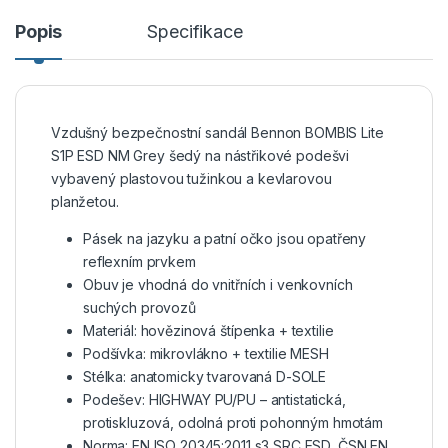
Popis
Specifikace
Vzdušný bezpečnostní sandál Bennon BOMBIS Lite
S1P ESD NM Grey šedý na nástřikové podešvi
vybavený plastovou tužinkou a kevlarovou
planžetou.
Pásek na jazyku a patní očko jsou opatřeny
reflexním prvkem
Obuv je vhodná do vnitřních i venkovních
suchých provozů
Materiál: hovězinová štípenka + textilie
Podšívka: mikrovlákno + textilie MESH
Stélka: anatomicky tvarovaná D-SOLE
Podešev: HIGHWAY PU/PU – antistatická,
protiskluzová, odolná proti pohonným hmotám
Norma: EN ISO 20345:2011 s3 SRC ESD, ČSN EN