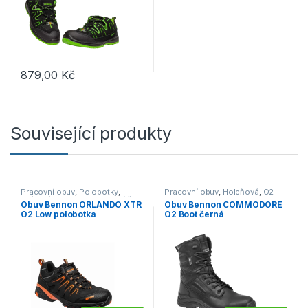
879,00
Kč
Tento produkt má více variant. Možnosti lze vybrat na stránce p
Související produkty
Pracovní obuv
,
Polobotky
,
Pracovní obuv
,
Holeňová
,
O2
O1/O1P/O2
,
Outdoor a volný čas
Obuv Bennon ORLANDO XTR
Obuv Bennon COMMODORE
O2 Low polobotka
O2 Boot černá
černá/oranžová