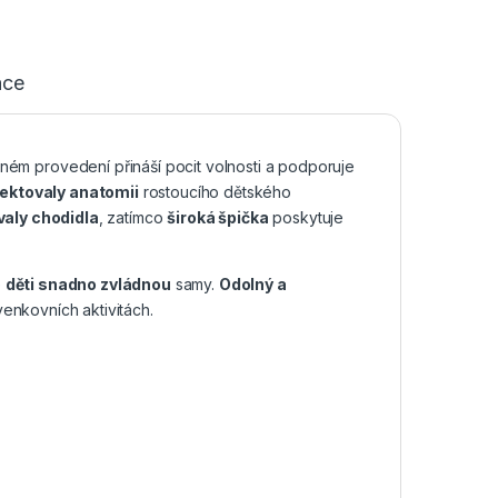
ace
ném provedení přináší pocit volnosti a podporuje
ektovaly anatomii
rostoucího dětského
valy chodidla
, zatímco
široká špička
poskytuje
é
děti snadno zvládnou
samy.
Odolný a
venkovních aktivitách.