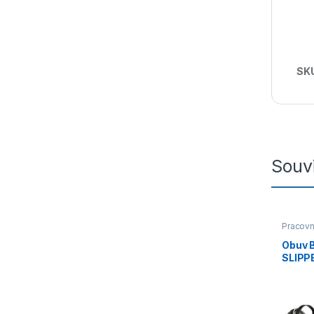
SK
Souvi
Pracovn
O1/O1P
Obuv 
SLIPPE