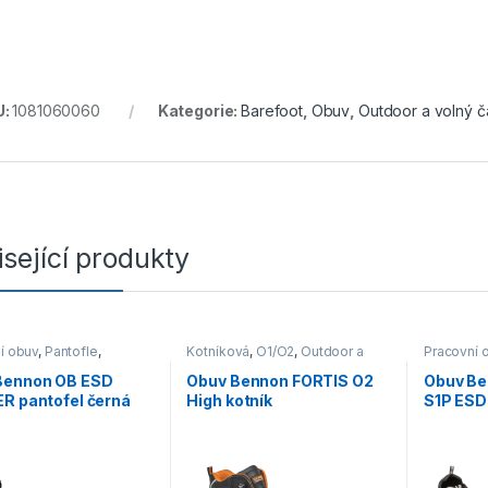
U:
1081060060
Kategorie:
Barefoot
,
Obuv
,
Outdoor a volný č
sející produkty
í obuv
,
Pantofle
,
Kotníková
,
O1/O2
,
Outdoor a
Pracovní 
/O2
volný čas
,
Obuv
Bennon OB ESD
Obuv Bennon FORTIS O2
Obuv Be
R pantofel černá
High kotník
S1P ESD
černá/oranžová
šedá