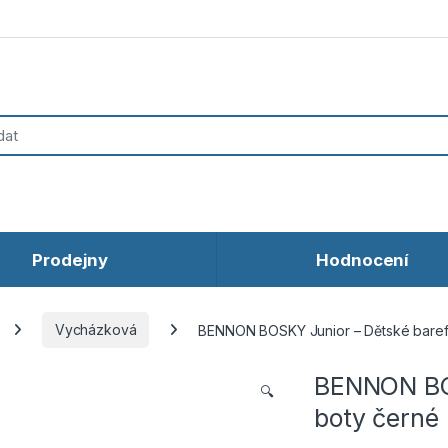
Prodejny
Hodnocení
Vycházková
BENNON BOSKY Junior – Dětské baref
BENNON BOS
🔍
boty černé