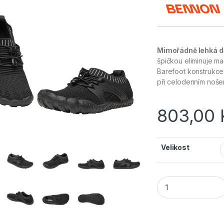
Mimořádně lehká d
špičkou eliminuje ma
Barefoot konstrukce
při celodenním nošen
803,00
Velikost
BENNON BOSKY Juni