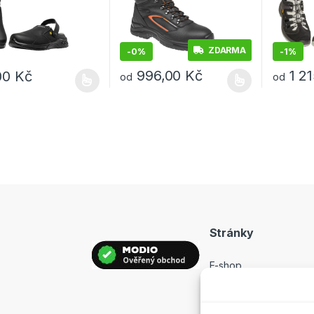
ZDARMA
-
0%
-
1%
996,00
Kč
1 2
00
Kč
od
od
rodukt má více variant. Možnosti lze vybrat na stránce produktu
Tento produkt má více variant. Možnosti lz
Tento pro
Stránky
E-shop
Prodejny
Hodnocení