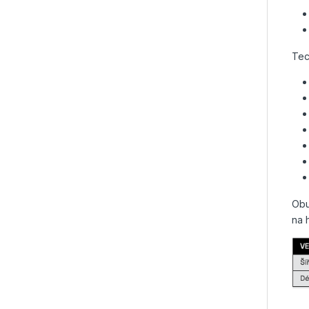
Tec
Obu
na 