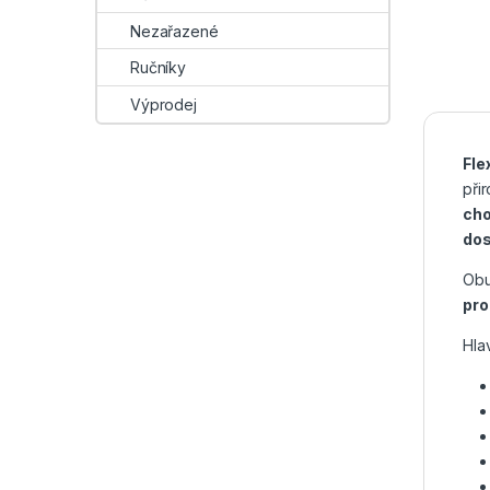
Nezařazené
Ručníky
Výprodej
Fle
při
cho
dos
Obu
pro
Hla