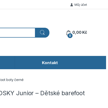
Můj účet
0,00
Kč
0
Kontakt
oot boty černé
KY Junior – Dětské barefoot