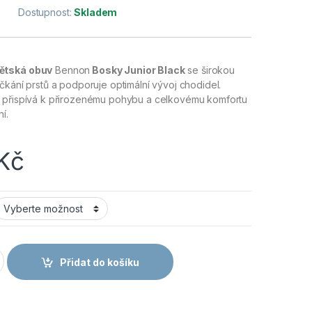
Dostupnost:
Skladem
ětská obuv
Bennon
Bosky Junior Black
se širokou
čkání prstů a podporuje optimální vývoj chodidel.
 přispívá k přirozenému pohybu a celkovému komfortu
í.
Kč
or - Dětské barefoot boty černé množství
Přidat do košíku