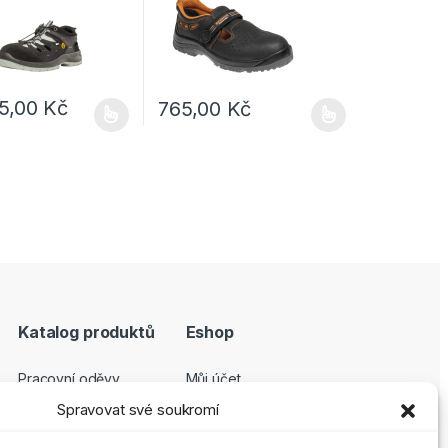
15,00
Kč
765,00
Kč
e vybrat na stránce produktu
dukt má více variant. Možnosti lze vybrat na stránce produktu
Tento produkt má více variant. Možnosti lze
Katalog produktů
Eshop
Pracovní oděvy
Můj účet
Pracovní obuv
Pokladna
Spravovat své soukromí
Ochranné pomůcky
Košík