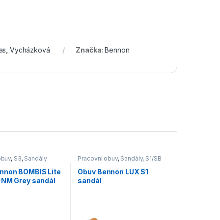
as
,
Vycházková
Značka:
Bennon
obuv
,
S3
,
Sandály
Pracovní obuv
,
Sandály
,
S1/SB
nnon BOMBIS Lite
Obuv Bennon LUX S1
 NM Grey sandál
sandál