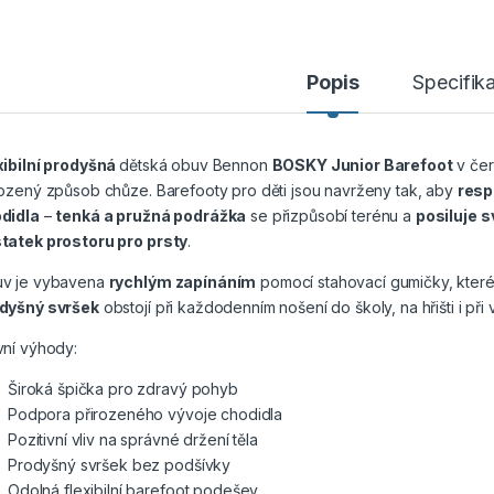
Popis
Specifik
xibilní prodyšná
dětská obuv Bennon
BOSKY Junior Barefoot
v čer
rozený způsob chůze. Barefooty pro děti jsou navrženy tak, aby
resp
didla
–
tenká a pružná podrážka
se přizpůsobí terénu a
posiluje s
tatek prostoru pro prsty
.
v je vybavena
rychlým zapínáním
pomocí stahovací gumičky, kter
dyšný svršek
obstojí při každodenním nošení do školy, na hřišti i při 
vní výhody:
Široká špička pro zdravý pohyb
Podpora přirozeného vývoje chodidla
Pozitivní vliv na správné držení těla
Prodyšný svršek bez podšívky
Odolná flexibilní barefoot podešev