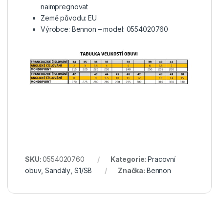
naimpregnovat
Země původu: EU
Výrobce: Bennon – model: 0554020760
SKU:
0554020760
Kategorie:
Pracovní
obuv
,
Sandály
,
S1/SB
Značka:
Bennon