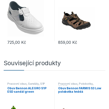
725,00
Kč
859,00
Kč
Tento produkt má více variant. 
Související produkty
Pracovní obuv
,
Sandály
,
S1P
Pracovní obuv
,
Polobotky
,
S3/S1P
Obuv Bennon ALEGRO S1P
Obuv Bennon FARMIS S3 Low
ESD sandál green
polobotka hnědá
černá/zelená