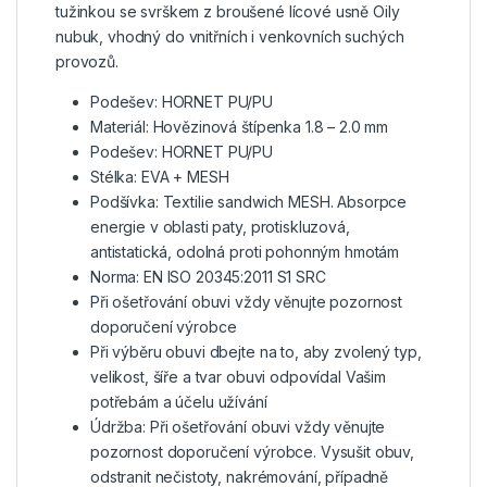
tužinkou se svrškem z broušené lícové usně Oily
nubuk, vhodný do vnitřních i venkovních suchých
provozů.
Podešev: HORNET PU/PU
Materiál: Hovězinová štípenka 1.8 – 2.0 mm
Podešev: HORNET PU/PU
Stélka: EVA + MESH
Podšívka: Textilie sandwich MESH. Absorpce
energie v oblasti paty, protiskluzová,
antistatická, odolná proti pohonným hmotám
Norma: EN ISO 20345:2011 S1 SRC
Při ošetřování obuvi vždy věnujte pozornost
doporučení výrobce
Při výběru obuvi dbejte na to, aby zvolený typ,
velikost, šíře a tvar obuvi odpovídal Vašim
potřebám a účelu užívání
Údržba: Při ošetřování obuvi vždy věnujte
pozornost doporučení výrobce. Vysušit obuv,
odstranit nečistoty, nakrémování, případně