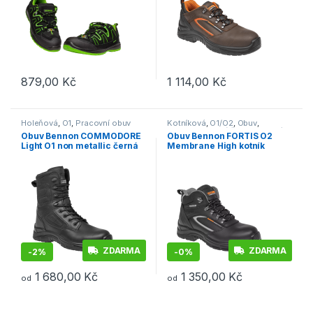
879,00
Kč
1 114,00
Kč
Tento produkt má více variant. Možnosti lze vybrat na stránce p
Tento produkt má více variant. 
Holeňová
,
O1
,
Pracovní obuv
Kotníková
,
O1/O2
,
Obuv
,
Outdoor a volný čas
,
Pracovní
Obuv Bennon COMMODORE
Obuv Bennon FORTIS O2
obuv
Light O1 non metallic černá
Membrane High kotník
černá
ZDARMA
ZDARMA
-
2%
-
0%
1 680,00
Kč
1 350,00
Kč
od
od
Tento produkt má více variant. Možnosti lze vybrat na stránce p
Tento produkt má více variant. 