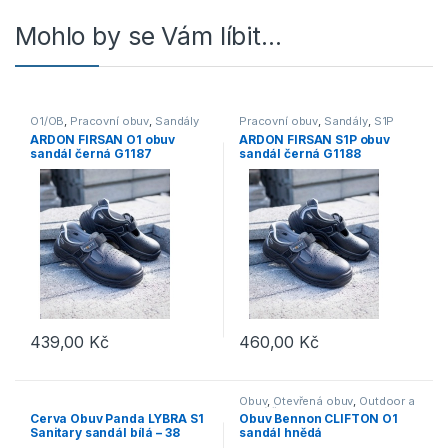
Mohlo by se Vám líbit…
O1/OB
,
Pracovní obuv
,
Sandály
Pracovní obuv
,
Sandály
,
S1P
ARDON FIRSAN O1 obuv
ARDON FIRSAN S1P obuv
sandál černá G1187
sandál černá G1188
439,00
Kč
460,00
Kč
Tento produkt má více variant. Možnosti lze vybrat na stránce p
Tento produkt má více variant. 
Obuv
,
Otevřená obuv
,
Outdoor a
volný čas
Cerva Obuv Panda LYBRA S1
Obuv Bennon CLIFTON O1
Sanitary sandál bílá – 38
sandál hnědá