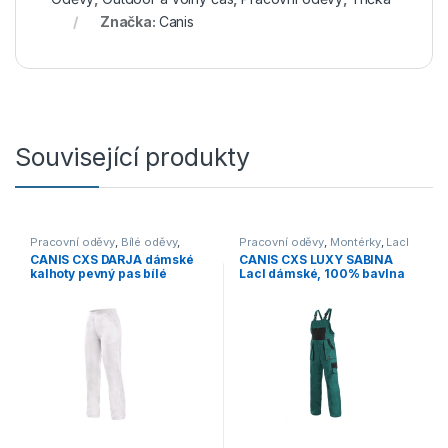
Značka:
Canis
Související produkty
Pracovní oděvy
,
Bílé oděvy
,
Pracovní oděvy
,
Montérky
,
Lacl
Kalhoty
CANIS CXS DARJA dámské
CANIS CXS LUXY SABINA
kalhoty pevný pas bílé
Lacl dámské, 100% bavlna
zelená/černá