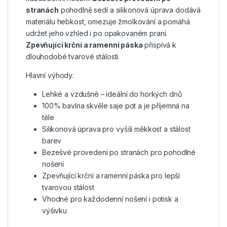
stranách
pohodlně sedí a silikonová úprava dodává
materiálu hebkost, omezuje žmolkování a pomáhá
udržet jeho vzhled i po opakovaném praní.
Zpevňující krční a ramenní páska
přispívá k
dlouhodobé tvarové stálosti.
Hlavní výhody:
Lehké a vzdušné – ideální do horkých dnů
100% bavlna skvěle saje pot a je příjemná na
těle
Silikonová úprava pro vyšší měkkost a stálost
barev
Bezešvé provedení po stranách pro pohodlné
nošení
Zpevňující krční a ramenní páska pro lepší
tvarovou stálost
Vhodné pro každodenní nošení i potisk a
výšivku