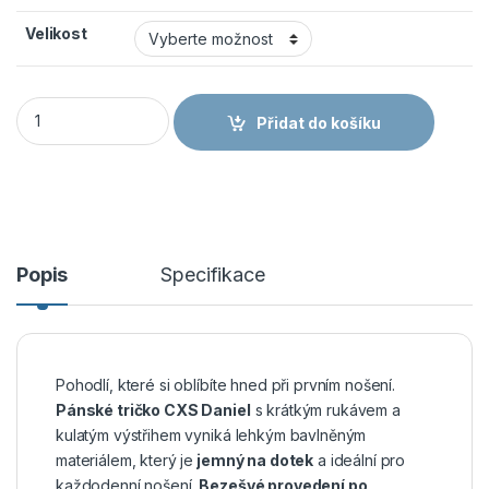
Velikost
CANIS CXS DANIEL - Pánské tričko s krátkým rukávem 100% ba
Přidat do košíku
Popis
Specifikace
Pohodlí, které si oblíbíte hned při prvním nošení.
Pánské tričko CXS Daniel
s krátkým rukávem a
kulatým výstřihem vyniká lehkým bavlněným
materiálem, který je
jemný na dotek
a ideální pro
každodenní nošení.
Bezešvé provedení po