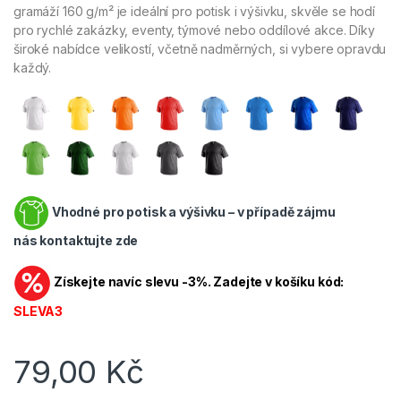
gramáží 160 g/m² je ideální pro potisk i výšivku, skvěle se hodí
pro rychlé zakázky, eventy, týmové nebo oddílové akce. Díky
široké nabídce velikostí, včetně nadměrných, si vybere opravdu
každý.
Vhodné pro potisk a výšivku – v případě zájmu
nás
kontaktujte zde
Získejte navíc slevu -3%. Zadejte v košíku kód:
SLEVA3
79,00
Kč