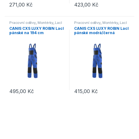
271,00
Kč
423,00
Kč
Tento produkt má více variant. Možnosti lze vybrat na stránce p
Tento produkt má více variant. 
Pracovní oděvy
,
Montérky
,
Lacl
Pracovní oděvy
,
Montérky
,
Lacl
CANIS CXS LUXY ROBIN Lacl
CANIS CXS LUXY ROBIN Lacl
pánské na 194 cm
pánské modrá/černá
prodloužené modrá/černá
495,00
Kč
415,00
Kč
Tento produkt má více variant. Možnosti lze vybrat na stránce p
Tento produkt má více variant. 