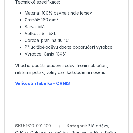
Technické specifikace:
Materiál: 100% bavlna single jersey
Gramáž: 160 g/m²
Barva: bílá
Velikost: S – 5XL
Údržba: praní na 40 °C
Při údržbě oděvu dbejte doporučení výrobce
Výrobce: Canis (CXS)
Vhodné použití: pracovní oděv, firemní oblečení,
reklamní potisk, volný čas, každodenní nošení.
Velikostní tabulka – CANIS
SKU:
1610-001-100
Kategorií:
Bílé oděvy
,
Oděvy
,
Outdoor a volný čas
,
Pracovní oděvy
,
Trička