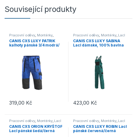
Související produkty
Pracovní oděvy
,
Montérky
,
Pracovní oděvy
,
Montérky
,
Lacl
Kraťasy
CANIS CXS LUXY PATRIK
CANIS CXS LUXY SABINA
kalhoty pánské 3/4 modrá/
Lacl dámské, 100% bavlna
černá
zelená/černá
319,00
Kč
423,00
Kč
Tento produkt má více variant. Možnosti lze vybrat na stránce p
Tento produkt má více variant. 
Pracovní oděvy
,
Montérky
,
Lacl
Pracovní oděvy
,
Montérky
,
Lacl
CANIS CXS ORION KRYŠTOF
CANIS CXS LUXY ROBIN Lacl
Lacl pánské šedá/černá
pánské červená/černá