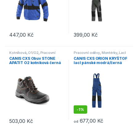
447,00
Kč
399,00
Kč
Tento produkt má více variant. Možnosti lze vybrat na stránce p
Tento produkt má více variant. 
Kotníková
,
O1/O2
,
Pracovní
Pracovní oděvy
,
Montérky
,
Lacl
obuv
CANIS CXS Obuv STONE
CANIS CXS ORION KRYŠTOF
APATIT O2 kotníková černá
lacl pánské modrá/černá
-
1%
677,00
Kč
503,00
Kč
od
Tento produkt má více variant. Možnosti lze vybrat na stránce p
Tento produkt má více variant. 