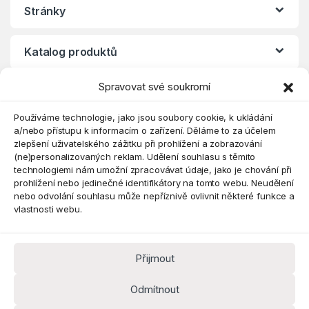
Stránky
Katalog produktů
Spravovat své soukromí
Eshop
Používáme technologie, jako jsou soubory cookie, k ukládání
a/nebo přístupu k informacím o zařízení. Děláme to za účelem
zlepšení uživatelského zážitku při prohlížení a zobrazování
(ne)personalizovaných reklam. Udělení souhlasu s těmito
technologiemi nám umožní zpracovávat údaje, jako je chování při
prohlížení nebo jedinečné identifikátory na tomto webu. Neudělení
nebo odvolání souhlasu může nepříznivě ovlivnit některé funkce a
vlastnosti webu.
Přijmout
Máte dotaz? Kontaktujte nás
obchod@pokorine
Odmítnout
k.cz