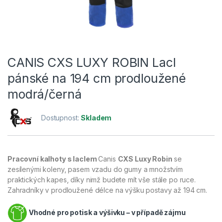
CANIS CXS LUXY ROBIN Lacl
pánské na 194 cm prodloužené
modrá/černá
Dostupnost:
Skladem
Pracovní
kalhoty s laclem
Canis
CXS
Luxy Robin
se
zesílenými koleny, pasem vzadu do gumy a množstvím
praktických kapes, díky nimž budete mít vše stále po ruce.
Zahradníky v prodloužené délce na výšku postavy až 194 cm.
Vhodné pro potisk a výšivku – v případě zájmu