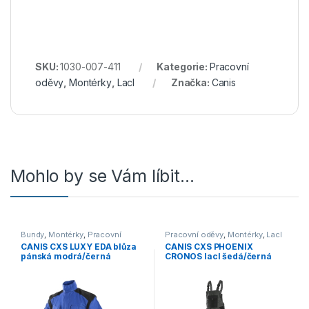
SKU:
1030-007-411
Kategorie:
Pracovní
oděvy
,
Montérky
,
Lacl
Značka:
Canis
Mohlo by se Vám líbit…
Bundy
,
Montérky
,
Pracovní
Pracovní oděvy
,
Montérky
,
Lacl
oděvy
CANIS CXS LUXY EDA blůza
CANIS CXS PHOENIX
pánská modrá/černá
CRONOS lacl šedá/černá