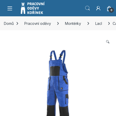
Přeskočit na navigaci
Přeskočit na obsah
0
Domů
Pracovní oděvy
Montérky
Lacl
C
🔍