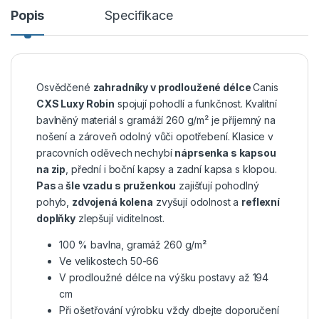
Popis
Specifikace
Osvědčené
zahradníky v prodloužené délce
Canis
CXS Luxy Robin
spojují pohodlí a funkčnost. Kvalitní
bavlněný materiál s gramáží 260 g/m² je příjemný na
nošení a zároveň odolný vůči opotřebení. Klasice v
pracovních oděvech nechybí
náprsenka s kapsou
na zip
, přední i boční kapsy a zadní kapsa s klopou.
Pas
a
šle vzadu s pruženkou
zajišťují pohodlný
pohyb,
zdvojená kolena
zvyšují odolnost a
reflexní
doplňky
zlepšují viditelnost.
100 % bavlna, gramáž 260 g/m²
Ve velikostech 50-66
V prodloužné délce na výšku postavy až 194
cm
Při ošetřování výrobku vždy dbejte doporučení