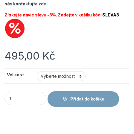
nás
kontaktujte zde
Získejte navíc slevu -3%. Zadejte v košíku kód:
SLEVA3
495,00
Kč
Velikost
CANIS CXS LUXY ROBIN Lacl pánské na 194 cm prodloužené 
Přidat do košíku