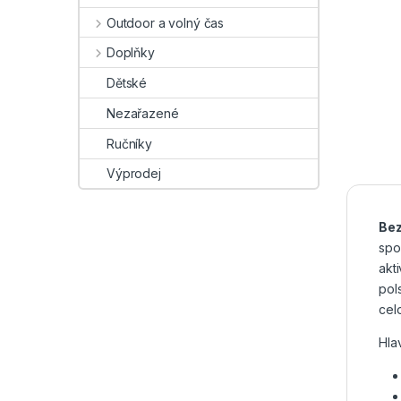
Outdoor a volný čas
Doplňky
Dětské
Nezařazené
Ručníky
Výprodej
Be
spo
akt
pol
cel
Hla