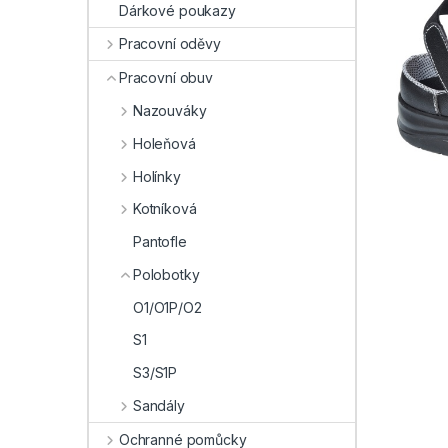
Dárkové poukazy
Pracovní oděvy
Pracovní obuv
Nazouváky
Holeňová
Holínky
Kotníková
Pantofle
Polobotky
O1/O1P/O2
S1
S3/S1P
Sandály
Ochranné pomůcky