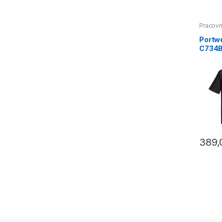
Pracovn
Gastro
Portw
C734B
krátk
knoflí
389
Tento p