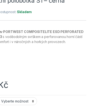
ní polobotka S1 – černá
ostupnost:
Skladem
obuv PORTWEST COMPOSITELITE ESD PERFORATED
03
s voděodolným svrškem a perforovanou horní částí
komfort i v náročných a horkých provozech.
Kč