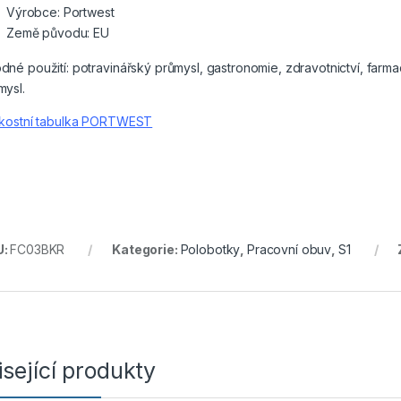
Výrobce: Portwest
Země původu: EU
dné použití: potravinářský průmysl, gastronomie, zdravotnictví, farma
mysl.
ikostní tabulka PORTWEST
U:
FC03BKR
Kategorie:
Polobotky
,
Pracovní obuv
,
S1
sející produkty