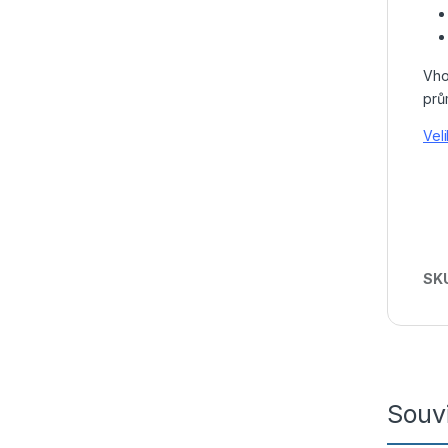
Vho
prů
Vel
SK
Souvi