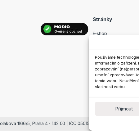
Stránky
E-shop
Prodejny
Hodnocení
Používáme technologie,
Kontakt
informacím o zařízení. 
zobrazování (ne)perso
umožní zpracovávat údaj
tomto webu. Neudělení 
vlastnosti webu.
Přijmout
nolákova 1166/5, Praha 4 - 142 00 | IČO 05015685