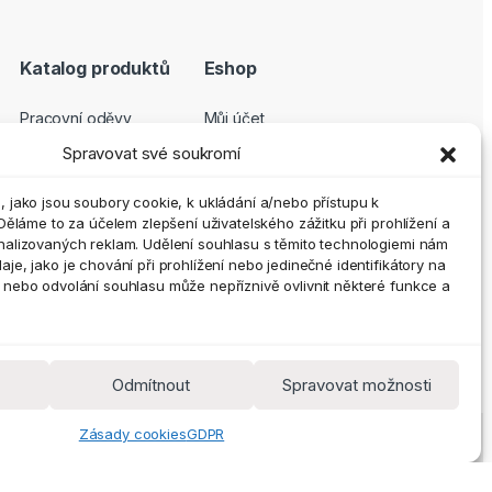
Katalog produktů
Eshop
Pracovní oděvy
Můj účet
Pracovní obuv
Pokladna
Spravovat své soukromí
Ochranné pomůcky
Košík
 jako jsou soubory cookie, k ukládání a/nebo přístupu k
Outdoor a volný čas
GDPR
Děláme to za účelem zlepšení uživatelského zážitku při prohlížení a
Doplňky
Obchodní podmínky
nalizovaných reklam. Udělení souhlasu s těmito technologiemi nám
e, jako je chování při prohlížení nebo jedinečné identifikátory na
Vrácení zboží a
nebo odvolání souhlasu může nepříznivě ovlivnit některé funkce a
reklamace
Zásady cookies (EU)
Odmítnout
Spravovat možnosti
Zásady cookies
GDPR