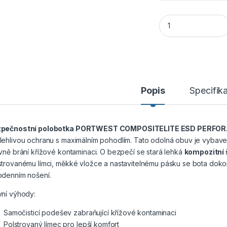
PORTWEST COMPOSI
Popis
Specifik
zpečnostní polobotka PORTWEST COMPOSITELITE ESD PERFOR
lehlivou ochranu s maximálním pohodlím. Tato odolná obuv je vybav
ivně brání křížové kontaminaci. O bezpečí se stará lehká
kompozitní 
strovanému límci, měkké vložce a nastavitelnému pásku se bota dokonal
odenním nošení.
vní výhody:
Samočisticí podešev zabraňující křížové kontaminaci
Polstrovaný límec pro lepší komfort