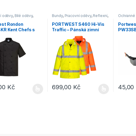
í oděvy
,
Bílé oděvy
,
Bundy
,
Pracovní oděvy
,
Reflexní
,
Ochranné
nomie
Vesty a bundy
,
Výprodej
zraku
est Rondon
PORTWEST S460 Hi-Vis
Portwes
KR Kent Chefs s
Traffic – Pánská zimní
PW33SB
ým rukávem černá na
bunda – reflexní
ky
,00
Kč
699,00
Kč
45,00
rodukt má více variant. Možnosti lze vybrat na stránce produktu
Tento produkt má více variant. Možnosti lz