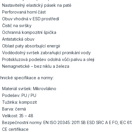
Nastavitelný elastický pásek na patě
Perforovaná horní část
Obuv vhodná v ESD prostředí
Čistič na svršky
Ochranná kompozitní špička
Antistatická obuv
Oblast paty absorbující energii
Voděodolný svršek zabraňující pronikání vody
Protiskluzová podešev odolná vůči palivu a oleji
Nemagnetické – bez niklu a železa
hnické specifikace a normy:
Materiál svršek: Mikrovlákno
Podešev: PU / PU
Tužinka: kompozit
Barva: černá
Velikost: 35 – 48
Bezpečnostní normy: EN ISO 20345: 2011 SB ESD SRC A E FO, IEC 61
CE certifikace