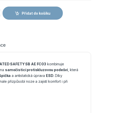
TELITE ESD PERFORATED SAFETY SB AE FC03 - Bezpečnostní p
Přidat do košíku
ace
ATED SAFETY SB AE FC03
kombinuje
ena
samočisticí protiskluzovou podešví
, která
špička
a antistatická úprava
ESD
. Díky
e přizpůsobí noze a zajistí komfort i při