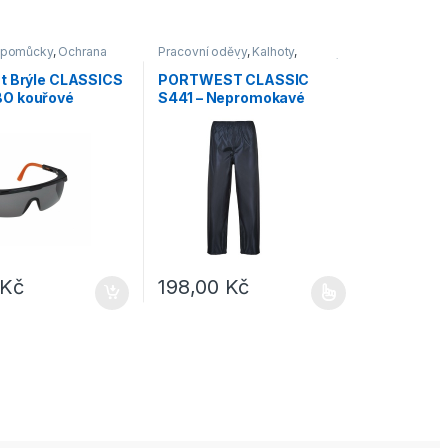
 pomůcky
,
Ochrana
Pracovní oděvy
,
Kalhoty
,
Nepromokavé
,
Outdoor a volný
čas
,
Oděvy
,
Kalhoty
t Brýle CLASSICS
PORTWEST CLASSIC
O kouřové
S441 – Nepromokavé
sbalitelné kalhoty do
deště – tmavě modrá
Kč
198,00
Kč
e vybrat na stránce produktu
Tento produkt má více variant. Možnosti lze