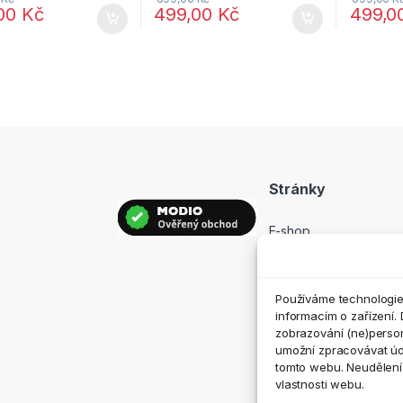
,00
Kč
499,00
Kč
499,0
Stránky
E-shop
Prodejny
Hodnocení
Používáme technologie,
Kontakt
informacím o zařízení. 
zobrazování (ne)perso
umožní zpracovávat údaj
tomto webu. Neudělení 
vlastnosti webu.