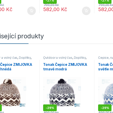
-
27%
-
27%
0
Kč
799,00
Kč
799,00
K
,00
Kč
582,00
Kč
582,0
sející produkty
 a volný čas
,
Doplňky
,
Outdoor a volný čas
,
Doplňky
,
Čepice, ru
rukavice, šály
,
Výprodej
Čepice, rukavice, šály
,
Výprodej
Outdoor a
 Čepice ZMIJOVKA
Tonak Čepice ZMIJOVKA
Tonak Č
 hnědá
tmavě modrá
světle 
-
29%
-
29%
0
Kč
699,00
Kč
699,00
K