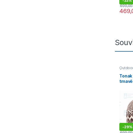
-
33%
699,0
469
Souvi
Outdoor
Čepice, 
Tonak
tmavě
-
29%
699,0