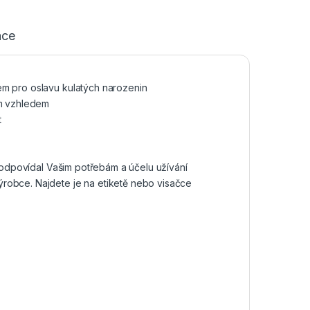
ace
em pro oslavu kulatých narozenin
ým vzhledem
t
r odpovídal Vašim potřebám a účelu užívání
robce. Najdete je na etiketě nebo visačce