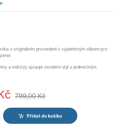
m
jovka v originálním provedení s vypleteným věkem pro
ozenin
vlny a viskózy spojuje moderní styl s jedinečným
Kč
799,00
Kč
rozeninová čepice 70 let tmavě modrá množství
Přidat do košíku