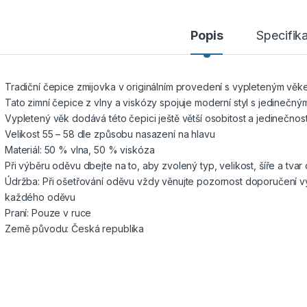
Popis
Specifik
Tradiční čepice zmijovka v originálním provedení s vypleteným věk
Tato zimní čepice z vlny a viskózy spojuje moderní styl s jedinečn
Vypletený věk dodává této čepici ještě větší osobitost a jedinečnos
Velikost 55 – 58 dle způsobu nasazení na hlavu
Materiál: 50 % vlna, 50 % viskóza
Při výběru oděvu dbejte na to, aby zvolený typ, velikost, šíře a tva
Údržba: Při ošetřování oděvu vždy věnujte pozornost doporučení vý
každého oděvu
Praní: Pouze v ruce
Země původu: Česká republika