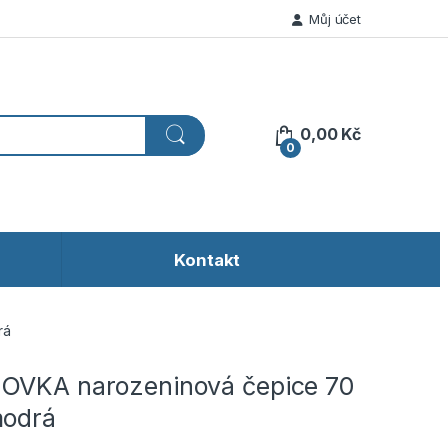
Můj účet
0,00
Kč
0
Kontakt
rá
OVKA narozeninová čepice 70
modrá