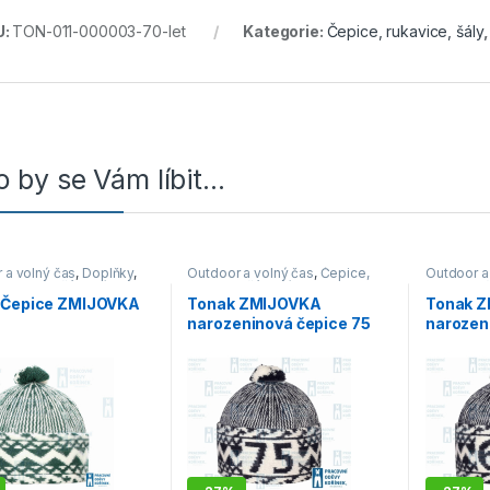
U:
TON-011-000003-70-let
Kategorie:
Čepice, rukavice, šály
 by se Vám líbit…
 a volný čas
,
Doplňky
,
Outdoor a volný čas
,
Čepice,
Outdoor a
rukavice, šály
,
Výprodej
rukavice, šály
,
Výprodej
rukavice, 
 Čepice ZMIJOVKA
Tonak ZMIJOVKA
Tonak 
á
narozeninová čepice 75
narozen
let tmavě modrá
let tma