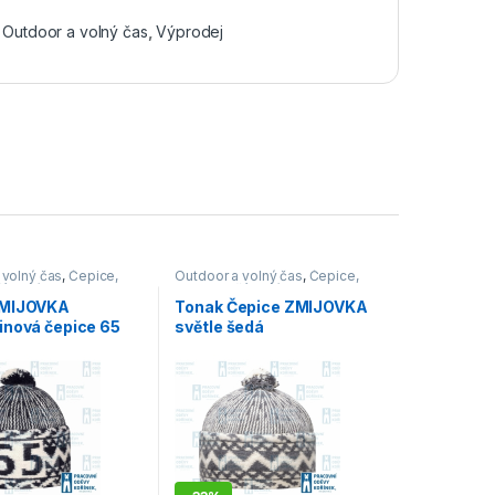
,
Outdoor a volný čas
,
Výprodej
 volný čas
,
Čepice,
Outdoor a volný čas
,
Čepice,
šály
,
Výprodej
rukavice, šály
,
Výprodej
ZMIJOVKA
Tonak Čepice ZMIJOVKA
inová čepice 65
světle šedá
vě modrá