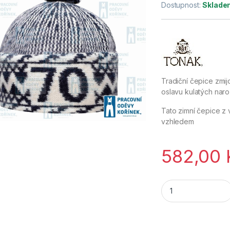
Dostupnost:
Sklade
Tradiční čepice zmi
oslavu kulatých nar
Tato zimní čepice z 
vzhledem
582,00
Tonak ZMIJOVKA na