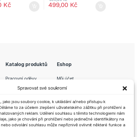
0
Kč
499,00
Kč
Katalog produktů
Eshop
Pracovní oděvy
Můj účet
Pracovní obuv
Pokladna
Spravovat své soukromí
Ochranné pomůcky
Košík
 jako jsou soubory cookie, k ukládání a/nebo přístupu k
Outdoor a volný čas
GDPR
Děláme to za účelem zlepšení uživatelského zážitku při prohlížení a
nalizovaných reklam. Udělení souhlasu s těmito technologiemi nám
Doplňky
Obchodní podmínky
e, jako je chování při prohlížení nebo jedinečné identifikátory na
Vrácení zboží a
nebo odvolání souhlasu může nepříznivě ovlivnit některé funkce a
reklamace