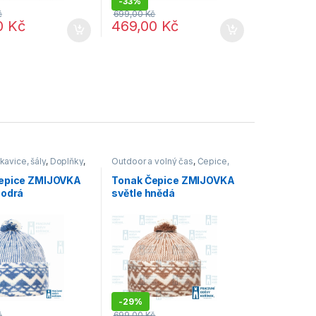
-
33%
č
699,00
Kč
0
Kč
469,00
Kč
kavice, šály
,
Doplňky
,
Outdoor a volný čas
,
Čepice,
 volný čas
,
Výprodej
rukavice, šály
,
Výprodej
epice ZMIJOVKA
Tonak Čepice ZMIJOVKA
modrá
světle hnědá
-
29%
č
699,00
Kč