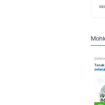
SK
Mohlo
Outdoor
Čepice, 
Tonak
zelen