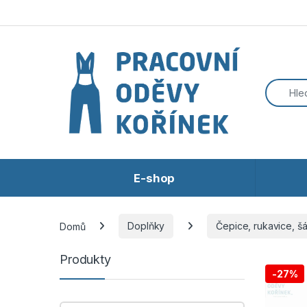
Přeskočit na navigaci
Přeskočit na obsah
E-shop
Domů
Doplňky
Čepice, rukavice, šá
Produkty
-
27%