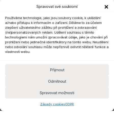
Spravovat své soukromí
Eshop
Používáme technologie, jako jsou soubory cookie, k ukládání
a/nebo přístupu k informacím o zařízení. Děláme to za účelem
zlepšení uživatelského zážitku při prohlížení a zobrazování
(ne)personalizovaných reklam. Udělení souhlasu s těmito
technologiemi nám umožní zpracovávat údaje, jako je chování při
prohlížení nebo jedinečné identifikátory na tomto webu. Neudělení
nebo odvolání souhlasu může nepříznivě ovlivnit některé funkce a
vlastnosti webu.
Přijmout
Máte dotaz? Kontaktujte nás
obchod@pokorine
Odmítnout
k.cz
Kancelář 8:30 - 16:00
Spravovat možnosti
Zásady cookies
GDPR