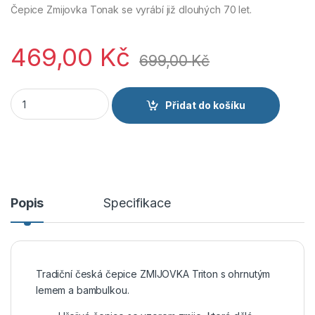
Čepice Zmijovka Tonak se vyrábí již dlouhých 70 let.
469,00
Kč
699,00
Kč
Tonak Čepice ZMIJOVKA světle šedá množství
Přidat do košíku
Popis
Specifikace
Tradiční česká čepice ZMIJOVKA Triton s ohrnutým
lemem a bambulkou.