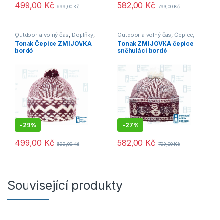
499,00
Kč
582,00
Kč
699,00
Kč
799,00
Kč
Outdoor a volný čas
,
Doplňky
,
Outdoor a volný čas
,
Čepice,
Čepice, rukavice, šály
,
Výprodej
rukavice, šály
,
Dětské
,
Výprodej
Tonak Čepice ZMIJOVKA
Tonak ZMIJOVKA čepice
bordó
sněhuláci bordó
-
29%
-
27%
499,00
Kč
582,00
Kč
699,00
Kč
799,00
Kč
Související produkty