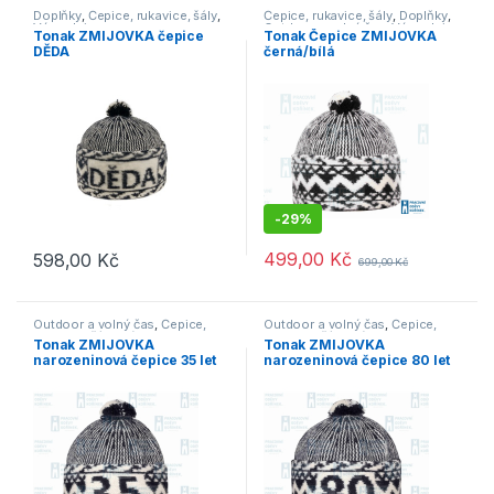
Doplňky
,
Čepice, rukavice, šály
,
Čepice, rukavice, šály
,
Doplňky
,
Výprodej
Outdoor a volný čas
,
Výprodej
Tonak ZMIJOVKA čepice
Tonak Čepice ZMIJOVKA
DĚDA
černá/bílá
-
29%
499,00
Kč
598,00
Kč
699,00
Kč
Outdoor a volný čas
,
Čepice,
Outdoor a volný čas
,
Čepice,
rukavice, šály
,
Výprodej
rukavice, šály
,
Výprodej
Tonak ZMIJOVKA
Tonak ZMIJOVKA
narozeninová čepice 35 let
narozeninová čepice 80 let
tmavě modrá
tmavě modrá