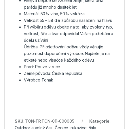
Hřejivá čepice se vzorem zmije, která dělá
parádu již mnoho desítek let
Materiál: 50% vlna, 50% viskóza
Velikost 55 – 58 dle způsobu nasazení na hlavu
Při výběru oděvu dbejte na to, aby zvolený typ,
velikost, šíře a tvar odpovídal Vašim potřebám a
účelu užívání
Údržba: Při ošetřování oděvu vždy věnujte
pozornost doporučení výrobce. Najdete je na
etiketě nebo visačce každého oděvu
Praní: Pouze v ruce
Země původu: Česká republika
Výrobce Tonak
SKU:
TON-TRITON-011-000005
Kategorie:
Outdoor a volný čas
,
Čepice, rukavice, šály
,