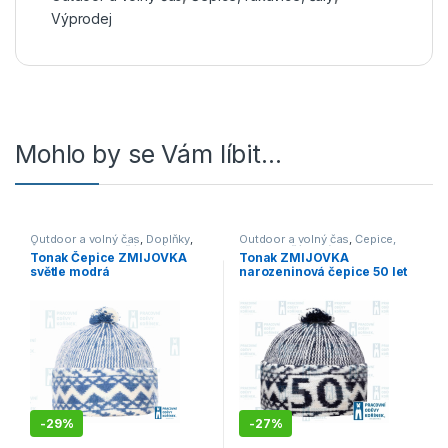
Výprodej
Mohlo by se Vám líbit…
Outdoor a volný čas
,
Doplňky
,
Outdoor a volný čas
,
Čepice,
Čepice, rukavice, šály
,
Výprodej
rukavice, šály
,
Výprodej
Tonak Čepice ZMIJOVKA
Tonak ZMIJOVKA
světle modrá
narozeninová čepice 50 let
tmavě modrá
-
29%
-
27%