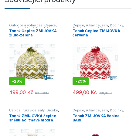
Outdoor a volný čas
,
Čepice,
Čepice, rukavice, šály
,
Doplňky
,
rukavice, šály
,
Výprodej
Outdoor a volný čas
,
Výprodej
Tonak Čepice ZMIJOVKA
Tonak Čepice ZMIJOVKA
žluto-zelená
červená
-
29%
-
29%
499,00
Kč
499,00
Kč
699,00
Kč
699,00
Kč
Čepice, rukavice, šály
,
Dětské
,
Čepice, rukavice, šály
,
Doplňky
,
Outdoor a volný čas
,
Výprodej
Výprodej
Tonak ZMIJOVKA čepice
Tonak ZMIJOVKA čepice
sněhuláci tmavě modrá
BABI