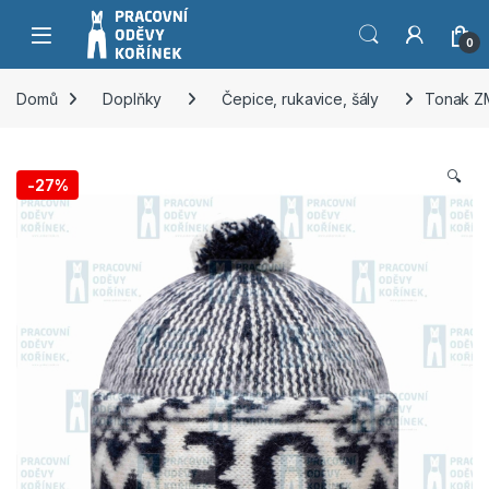
Přeskočit na navigaci
Přeskočit na obsah
0
Domů
Doplňky
Čepice, rukavice, šály
Tonak ZM
🔍
-
27%