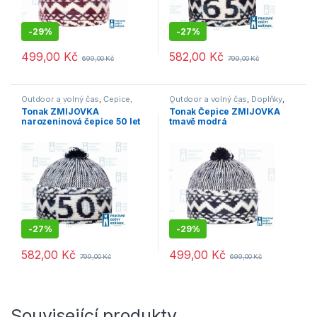
-
29%
-
27%
499,00
Kč
582,00
Kč
699,00
Kč
799,00
Kč
Outdoor a volný čas
,
Čepice,
Outdoor a volný čas
,
Doplňky
,
rukavice, šály
,
Výprodej
Čepice, rukavice, šály
,
Výprodej
Tonak ZMIJOVKA
Tonak Čepice ZMIJOVKA
narozeninová čepice 50 let
tmavě modrá
tmavě modrá
-
27%
-
29%
582,00
Kč
499,00
Kč
799,00
Kč
699,00
Kč
Související produkty