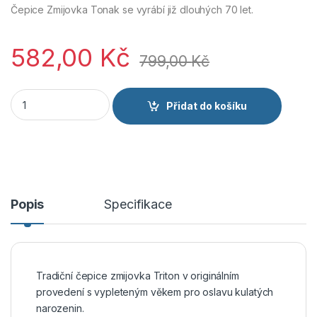
Čepice Zmijovka Tonak se vyrábí již dlouhých 70 let.
582,00
Kč
799,00
Kč
Tonak ZMIJOVKA narozeninová čepice 30 let tmavě modrá mn
Přidat do košíku
Popis
Specifikace
Tradiční čepice zmijovka Triton v originálním
provedení s vypleteným věkem pro oslavu kulatých
narozenin.