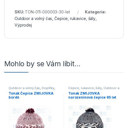
SKU:
TON-011-000003-30-let
Kategorie:
Outdoor a volný čas
,
Čepice, rukavice, šály
,
Výprodej
Mohlo by se Vám líbit…
Outdoor a volný čas
,
Doplňky
,
Čepice, rukavice, šály
,
Outdoor a
Čepice, rukavice, šály
,
Výprodej
volný čas
,
Výprodej
Tonak Čepice ZMIJOVKA
Tonak ZMIJOVKA
bordó
narozeninová čepice 65 let
tmavě modrá