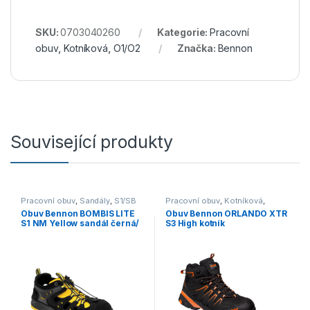
SKU:
0703040260
Kategorie:
Pracovní
obuv
,
Kotníková
,
O1/O2
Značka:
Bennon
Související produkty
Pracovní obuv
,
Sandály
,
S1/SB
Pracovní obuv
,
Kotníková
,
S3/S1P
Obuv Bennon BOMBIS LITE
Obuv Bennon ORLANDO XTR
S1 NM Yellow sandál černá/
S3 High kotník
žlutá
černá/oranžová