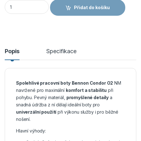
Obuv Bennon CONDOR O2 NM HIGH kotníková černá množství
Přidat do košíku
Popis
Specifikace
Spolehlivé pracovní boty
Bennon Condor O2
NM
navržené pro maximální
komfort a stabilitu
při
pohybu. Pevný materiál,
promyšlené detaily
a
snadná údržba z ní dělají ideální boty pro
univerzální použití
při výkonu služby i pro běžné
nošení.
Hlavní výhody: