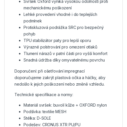
Svršek Oxford vyniká vysokou odolností proti
mechanickému poškození
Lehké provedení vhodné i do teplejších
podmínek
Protiskluzová podrážka SRC pro bezpečný
pohyb
TPU stabilizátor paty pro lepší oporu
Výrazné polstrování pro omezení otlaků
Tlumení nárazů v patní části pro vyšší komfort
Snadná údržba díky omyvatelnému povrchu
Doporučení: při ošetřování impregnací
doporučujeme zakrýt plastová očka a háčky, aby
nedošlo k jejich poškození nebo změně vzhledu.
Technické specifikace a normy:
Materiál svršek: buvolí kůže + OXFORD nylon
Podšívka: textilie MESH
Stélka: D-SOLE
Podešev: CRONUS XTR PU/PU