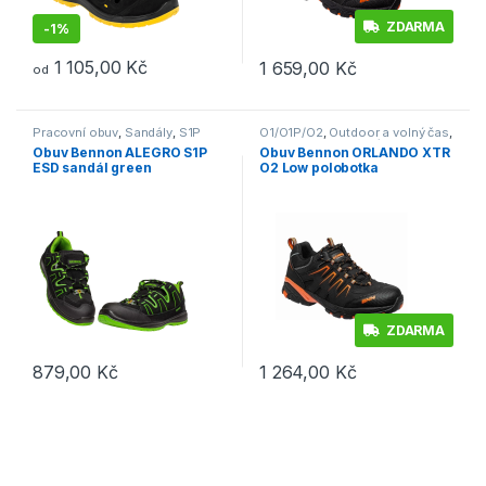
ZDARMA
-
1%
1 105,00
Kč
1 659,00
Kč
od
Tento produkt má více variant. Možnosti lze vybrat na stránce p
Tento produkt má více variant. 
Pracovní obuv
,
Sandály
,
S1P
O1/O1P/O2
,
Outdoor a volný čas
,
Polobotky
,
Pracovní obuv
Obuv Bennon ALEGRO S1P
Obuv Bennon ORLANDO XTR
ESD sandál green
O2 Low polobotka
černá/zelená
černá/oranžová
ZDARMA
879,00
Kč
1 264,00
Kč
Tento produkt má více variant. Možnosti lze vybrat na stránce p
Tento produkt má více variant. 