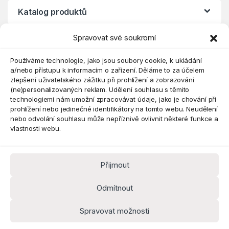
Katalog produktů
Spravovat své soukromí
Eshop
Používáme technologie, jako jsou soubory cookie, k ukládání
a/nebo přístupu k informacím o zařízení. Děláme to za účelem
zlepšení uživatelského zážitku při prohlížení a zobrazování
(ne)personalizovaných reklam. Udělení souhlasu s těmito
technologiemi nám umožní zpracovávat údaje, jako je chování při
prohlížení nebo jedinečné identifikátory na tomto webu. Neudělení
nebo odvolání souhlasu může nepříznivě ovlivnit některé funkce a
vlastnosti webu.
Přijmout
Máte dotaz? Kontaktujte nás
obchod@pokorine
Odmítnout
k.cz
Kancelář 8:30 - 16:00
Spravovat možnosti