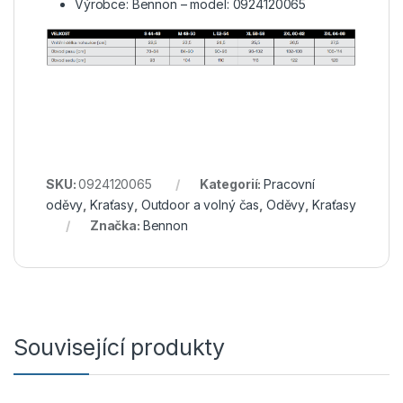
Výrobce: Bennon – model: 0924120065
SKU:
0924120065
Kategorií:
Pracovní
oděvy
,
Kraťasy
,
Outdoor a volný čas
,
Oděvy
,
Kraťasy
Značka:
Bennon
Související produkty