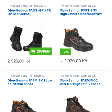
Pracovní obuv
,
Holeňová
,
O2
Pracovní obuv
,
Kotníková
,
S3/S1P
Obuv Bennon PANTHER XTR
Obuv Bennon FORTIS S3
O2 Boot černá
High kotník černá/oranžová
ZDARMA
-
2%
1 020,00
Kč
2 928,00
Kč
od
Tento produkt má více variant. Možnosti lze vybrat na stránce p
Tento produkt má více variant. 
Pracovní obuv
,
Polobotky
,
Pracovní obuv
,
Kotníková
,
O1/O1P/O2
,
Outdoor a volný čas
,
O1/O2
,
Outdoor a volný čas
,
Obuv Bennon FARMIS O1 Low
Obuv Bennon FARMIS O2
Obuv
Obuv
polobotka hnědá
WINTER High kotník hnědá