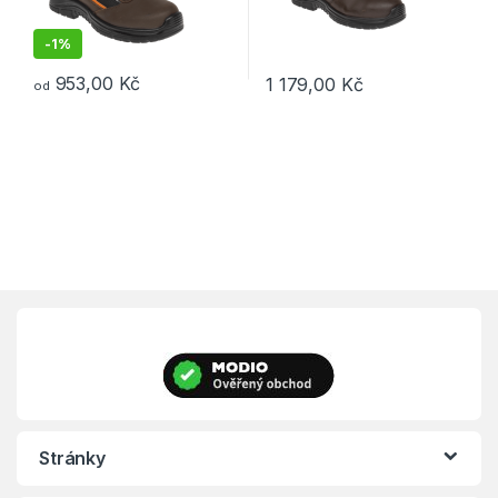
-
1%
953,00
Kč
1 179,00
Kč
od
Tento produkt má více variant. Možnosti lze vybrat na stránce p
Tento produkt má více variant. 
Stránky