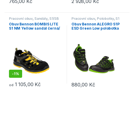
765,00
Kč
2 928,00
Kč
Tento produkt má více variant. Možnosti lze vybrat na stránce p
Tento produkt má více variant. 
Pracovní obuv
,
Sandály
,
S1/SB
Pracovní obuv
,
Polobotky
,
S1
Obuv Bennon BOMBIS LITE
Obuv Bennon ALEGRO S1P
S1 NM Yellow sandál černá/
ESD Green Low polobotka
žlutá
černá/zelená
-
1%
1 105,00
Kč
880,00
Kč
od
Tento produkt má více variant. Možnosti lze vybrat na stránce p
Tento produkt má více variant. 