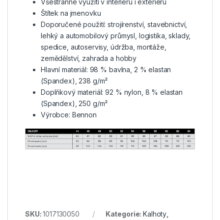
Všestranné využití v interiéru i exteriéru
Štítek na jmenovku
Doporučené použití: strojírenství, stavebnictví,
lehký a automobilový průmysl, logistika, sklady,
spedice, autoservisy, údržba, montáže,
zemědělství, zahrada a hobby
Hlavní materiál: 98 % bavlna, 2 % elastan
(Spandex), 238 g/m²
Doplňkový materiál: 92 % nylon, 8 % elastan
(Spandex), 250 g/m²
Výrobce: Bennon
SKU:
1017130050
Kategorie:
Kalhoty
,