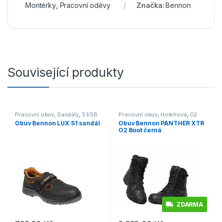
Montérky
,
Pracovní oděvy
Značka:
Bennon
Související produkty
Pracovní obuv
,
Sandály
,
S1/SB
Pracovní obuv
,
Holeňová
,
O2
Obuv Bennon LUX S1 sandál
Obuv Bennon PANTHER XTR
O2 Boot černá
ZDARMA