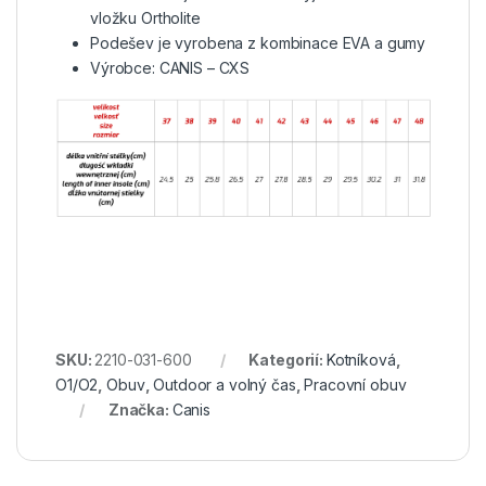
vložku Ortholite
Podešev je vyrobena z kombinace EVA a gumy
Výrobce: CANIS – CXS
SKU:
2210-031-600
Kategorií:
Kotníková
,
O1/O2
,
Obuv
,
Outdoor a volný čas
,
Pracovní obuv
Značka:
Canis