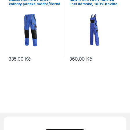
kalhoty pánské modrá/černá
Lacl dámské, 100% bavlna
modrá/černá
335,00
Kč
360,00
Kč
Tento produkt má více variant. Možnosti lze vybrat na stránce p
Tento produkt má více variant. 