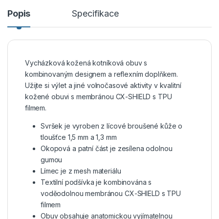
Popis
Specifikace
Vycházková kožená kotníková obuv s
kombinovaným designem a reflexním doplňkem.
Užijte si výlet a jiné volnočasové aktivity v kvalitní
kožené obuvi s membránou CX-SHIELD s TPU
filmem.
Svršek je vyroben z lícové broušené kůže o
tloušťce 1,5 mm a 1,3 mm
Okopová a patní část je zesílena odolnou
gumou
Límec je z mesh materiálu
Textilní podšívka je kombinována s
voděodolnou membránou CX-SHIELD s TPU
filmem
Obuv obsahuje anatomickou vyjímatelnou