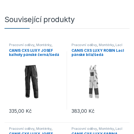
Související produkty
Pracovní oděvy
,
Montérky
,
Pracovní oděvy
,
Montérky
,
Lacl
Kalhoty
CANIS CXS LUXY JOSEF
CANIS CXS LUXY ROBIN Lacl
kalhoty pánské černá/šedá
pánské bílá/šedá
335,00
Kč
383,00
Kč
Tento produkt má více variant. Možnosti lze vybrat na stránce p
Tento produkt má více variant. 
Pracovní oděvy
,
Montérky
,
Pracovní oděvy
,
Montérky
,
Lacl
Kalhoty
CANIS CXS LUXY JOSEF
CANIS CXS LUXY SABINA