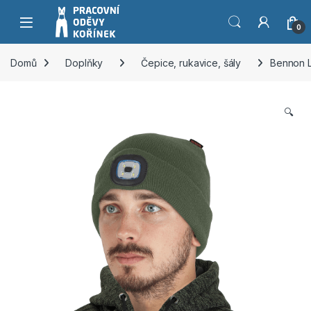
Přeskočit na navigaci
Přeskočit na obsah
0
Domů
Doplňky
Čepice, rukavice, šály
Bennon 
🔍