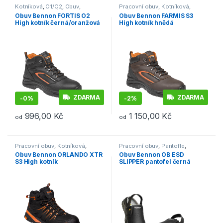
Kotníková
,
O1/O2
,
Obuv
,
Pracovní obuv
,
Kotníková
,
Outdoor a volný čas
S3/S1P
Obuv Bennon FORTIS O2
Obuv Bennon FARMIS S3
High kotník černá/oranžová
High kotník hnědá
ZDARMA
ZDARMA
-
0%
-
2%
996,00
Kč
1 150,00
Kč
od
od
Tento produkt má více variant. Možnosti lze vybrat na stránce p
Tento produkt má více variant. 
Pracovní obuv
,
Kotníková
,
Pracovní obuv
,
Pantofle
,
S3/S1P
O1/O1P/O2
Obuv Bennon ORLANDO XTR
Obuv Bennon OB ESD
S3 High kotník
SLIPPER pantofel černá
černá/oranžová