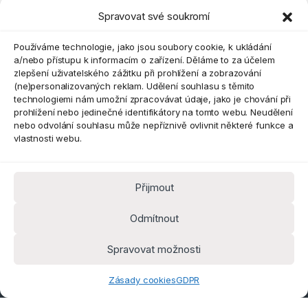
Spravovat své soukromí
Eshop
Používáme technologie, jako jsou soubory cookie, k ukládání
a/nebo přístupu k informacím o zařízení. Děláme to za účelem
zlepšení uživatelského zážitku při prohlížení a zobrazování
(ne)personalizovaných reklam. Udělení souhlasu s těmito
technologiemi nám umožní zpracovávat údaje, jako je chování při
prohlížení nebo jedinečné identifikátory na tomto webu. Neudělení
nebo odvolání souhlasu může nepříznivě ovlivnit některé funkce a
vlastnosti webu.
Přijmout
Máte dotaz? Kontaktujte nás
obchod@pokorine
Odmítnout
k.cz
Kancelář 8:30 - 16:00
Spravovat možnosti
Zásady cookies
GDPR