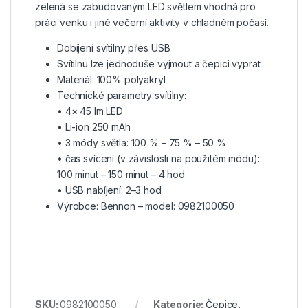
zelená se zabudovaným LED světlem vhodná pro
práci venku i jiné večerní aktivity v chladném počasí.
Dobíjení svítilny přes USB
Svítilnu lze jednoduše vyjmout a čepici vyprat
Materiál: 100% polyakryl
Technické parametry svítilny:
• 4× 45 lm LED
• Li-ion 250 mAh
• 3 módy světla: 100 % – 75 % – 50 %
• čas svícení (v závislosti na použitém módu):
100 minut – 150 minut – 4 hod
• USB nabíjení: 2–3 hod
Výrobce: Bennon – model: 0982100050
SKU:
0982100050
Kategorie:
Čepice,