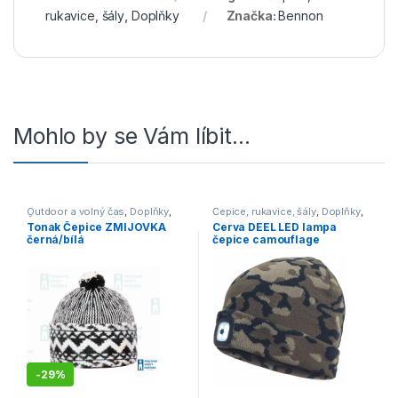
rukavice, šály
,
Doplňky
Značka:
Bennon
Mohlo by se Vám líbit…
Outdoor a volný čas
,
Doplňky
,
Čepice, rukavice, šály
,
Doplňky
,
Čepice, rukavice, šály
,
Výprodej
Outdoor a volný čas
Tonak Čepice ZMIJOVKA
Cerva DEEL LED lampa
černá/bílá
čepice camouflage
-
29%