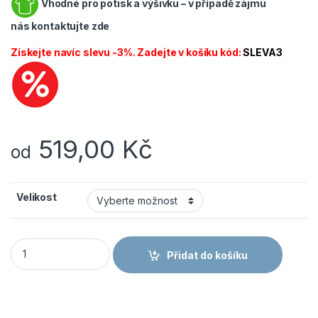
Vhodné pro potisk a výšivku – v případě zájmu
nás
kontaktujte zde
Získejte navíc slevu -3%. Zadejte v košíku kód:
SLEVA3
519,00
Kč
od
Velikost
CANIS CXS ARYN pánská mikina s kapucí šedá množství
Přidat do košíku