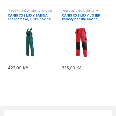
Pracovní oděvy
,
Montérky
,
Lacl
Pracovní oděvy
,
Montérky
,
Kalhoty
CANIS CXS LUXY SABINA
CANIS CXS LUXY JOSEF
Lacl dámské, 100% bavlna
kalhoty pánské bavlna
zelená/černá
červená/černá
423,00
Kč
335,00
Kč
Tento produkt má více variant. Možnosti lze vybrat na stránce p
Tento produkt má více variant. 