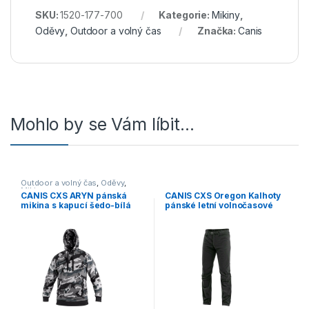
SKU:
1520-177-700
Kategorie:
Mikiny
,
Oděvy
,
Outdoor a volný čas
Značka:
Canis
Mohlo by se Vám líbit…
Outdoor a volný čas
,
Oděvy
,
Mikiny
CANIS CXS ARYN pánská
CANIS CXS Oregon Kalhoty
mikina s kapucí šedo-bílá
pánské letní volnočasové
(maskáč)
černé – 60