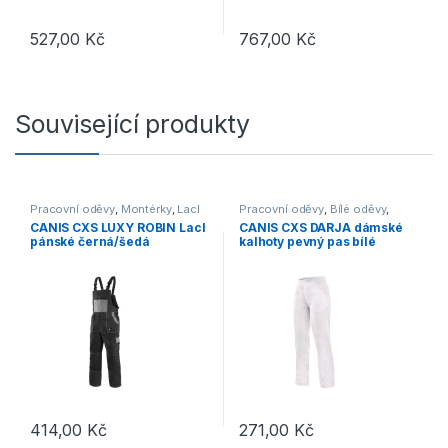
527,00
Kč
767,00
Kč
Tento produkt má více variant. Možnosti lze vybrat na stránce p
Související produkty
Pracovní oděvy
,
Montérky
,
Lacl
Pracovní oděvy
,
Bílé oděvy
,
Kalhoty
CANIS CXS LUXY ROBIN Lacl
CANIS CXS DARJA dámské
pánské černá/šedá
kalhoty pevný pas bílé
414,00
Kč
271,00
Kč
Tento produkt má více variant. Možnosti lze vybrat na stránce p
Tento produkt má více variant. 