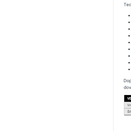
Tec
Dop
dov