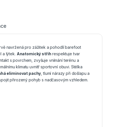
ace
vě navržená pro zážitek a pohodlí barefoot
 a lýtek.
Anatomický střih
respektuje tvar
akt s povrchem, zvyšuje vnímání terénu a
imálnímu klimatu uvnitř sportovní obuvi. Stélka
há eliminovat pachy
, tlumí nárazy při došlapu a
ějí spojit přirozený pohyb s nadčasovým vzhledem.