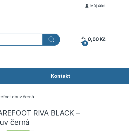
Můj účet
0,00
Kč
0
Kontakt
efoot obuv černá
REFOOT RIVA BLACK –
buv černá