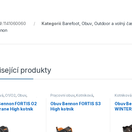
U:
1141060060
Kategorií:
Barefoot
,
Obuv
,
Outdoor a volný ča
nnon
sející produkty
vá
,
O1/O2
,
Obuv
,
Pracovní obuv
,
Kotníková
,
Kotníková
 a volný čas
,
Pracovní
S3/S1P
Outdoor a
obuv
Bennon FORTIS O2
Obuv Bennon FORTIS S3
Obuv Be
ane High kotník
High kotník
WINTER 
černá/oranžová