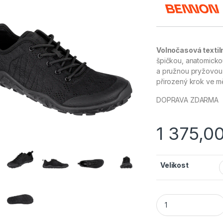
Volnočasová texti
špičkou, anatomicko
a pružnou pryžovou
přirozený krok ve mě
DOPRAVA ZDARMA
1 375,0
Velikost
BENNON BAREFOOT 