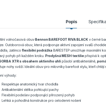
Popis
Specifik
tilní volnočasová obuv
Bennon BAREFOOT RIVA BLACK
v černé bar
ze. Outdoorová obuv, která podporuje aktivní zapojení svalů chodidel
didla, zatímco
flexibilní podrážka
BARESTEP umožňuje maximální kont
avý pohyb při každém kroku.
Prodyšná MESH textilie
přispívá k opt
ORBA XTR s obsahem aktivního uhlí
působí antibakteriálně,
pomá
žuje nohy svěží. Ideální obuv pro milovníky barefoot stylu, kteří cht
vní výhody:
Respektuje anatomický tvar chodidla
Antibakteriální stélka pohlcující pachy
Flexibilní podešev podporující přirozený pohyb
Lehká a pohodlná konstrukce pro celodenní nošení