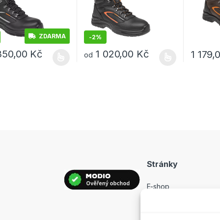
ZDARMA
-
2%
350,00
Kč
1 020,00
Kč
1 179,
od
rodukt má více variant. Možnosti lze vybrat na stránce produktu
Tento produkt má více variant. Možnosti lz
Tento pro
Stránky
E-shop
Prodejny
Hodnocení