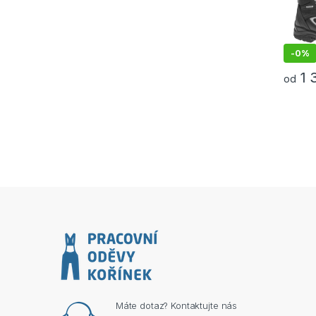
-
0%
1 
od
Tento p
Máte dotaz? Kontaktujte nás