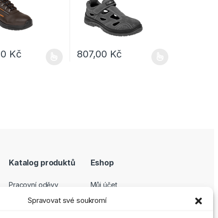
00
Kč
807,00
Kč
e vybrat na stránce produktu
dukt má více variant. Možnosti lze vybrat na stránce produktu
Tento produkt má více variant. Možnosti lze
Katalog produktů
Eshop
Pracovní oděvy
Můj účet
Pracovní obuv
Pokladna
Spravovat své soukromí
Ochranné pomůcky
Košík