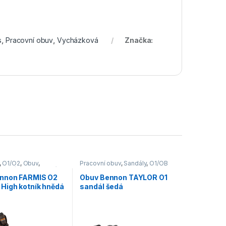
s
,
Pracovní obuv
,
Vycházková
Značka:
,
O1/O2
,
Obuv
,
Pracovní obuv
,
Sandály
,
O1/OB
 volný čas
,
Pracovní
nnon FARMIS O2
Obuv Bennon TAYLOR O1
High kotník hnědá
sandál šedá