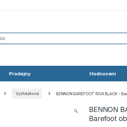
Prodejny
Hodnocení
Vycházková
BENNON BAREFOOT RIVA BLACK – Bar
BENNON BA
🔍
Barefoot o