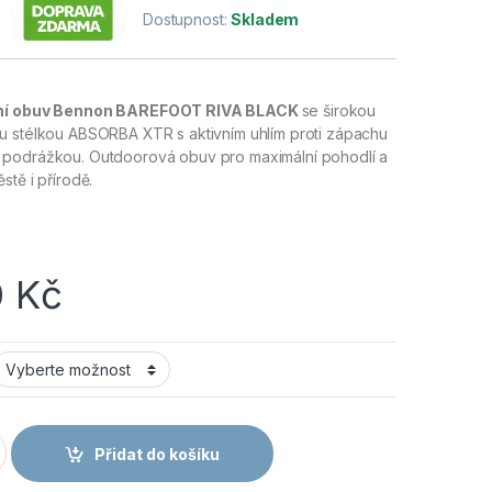
Dostupnost:
Skladem
lní obuv Bennon BAREFOOT RIVA BLACK
se širokou
u stélkou ABSORBA XTR s aktivním uhlím proti zápachu
 podrážkou. Outdoorová obuv pro maximální pohodlí a
stě i přírodě.
0
Kč
RIVA BLACK - Barefoot obuv černá množství
Přidat do košíku