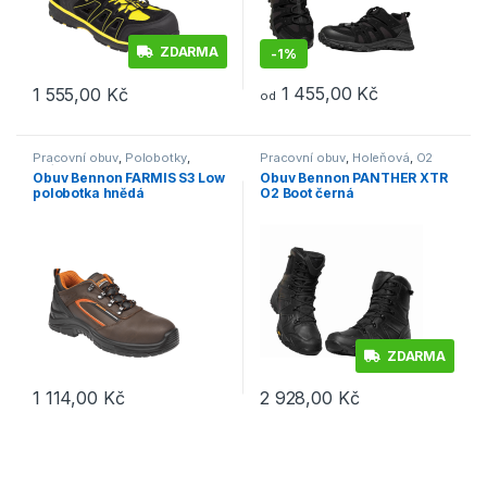
ZDARMA
-
1%
1 455,00
Kč
1 555,00
Kč
od
Tento produkt má více variant. Možnosti lze vybrat na stránce p
Tento produkt má více variant. 
Pracovní obuv
,
Polobotky
,
Pracovní obuv
,
Holeňová
,
O2
S3/S1P
Obuv Bennon FARMIS S3 Low
Obuv Bennon PANTHER XTR
polobotka hnědá
O2 Boot černá
ZDARMA
1 114,00
Kč
2 928,00
Kč
Tento produkt má více variant. Možnosti lze vybrat na stránce p
Tento produkt má více variant. 