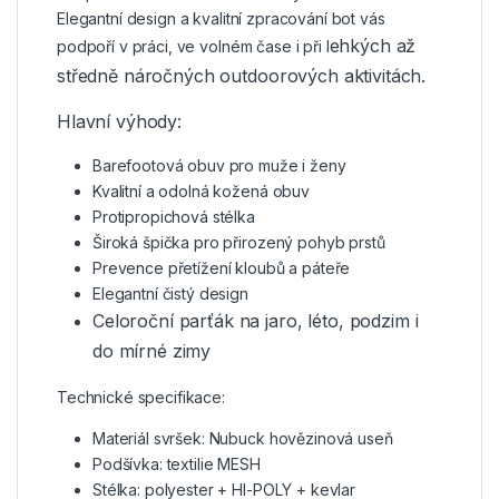
Elegantní design a kvalitní zpracování bot vás
ehkých až
podpoří v práci, ve volném čase i při l
středně náročných outdoorových aktivitách.
Hlavní výhody:
Barefootová obuv pro muže i ženy
Kvalitní a odolná kožená obuv
Protipropichová stélka
Široká špička pro přirozený pohyb prstů
Prevence přetížení kloubů a páteře
Elegantní čistý design
Celoroční parťák na jaro, léto, podzim i
do mírné zimy
Technické specifikace:
Materiál svršek: Nubuck hovězinová useň
Podšívka: textilie MESH
Stélka: polyester + HI-POLY + kevlar