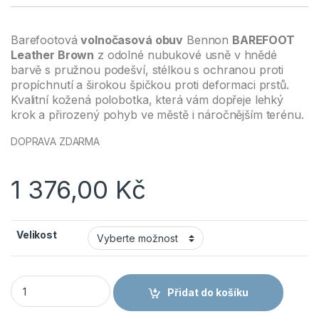
Barefootová
volnočasová obuv
Bennon
BAREFOOT
Leather Brown
z odolné nubukové usně v hnědé
barvě s pružnou podešví, stélkou s ochranou proti
propíchnutí a širokou špičkou proti deformaci prstů.
Kvalitní kožená polobotka, která vám dopřeje lehký
krok a přirozený pohyb ve městě i náročnějším terénu.
DOPRAVA ZDARMA
1 376,00
Kč
Velikost
BENNON BAREFOOT LEATHER BROWN - Kožená barefoot obuv
Přidat do košíku