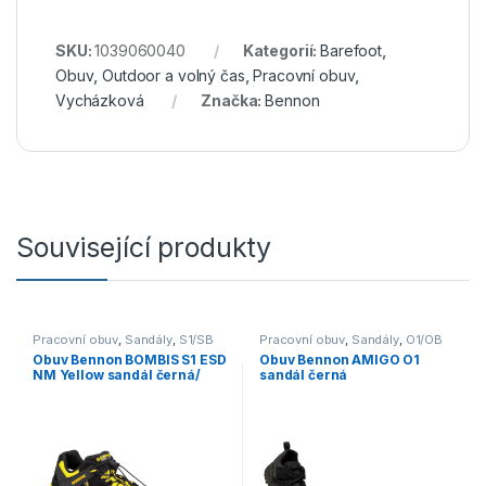
SKU:
1039060040
Kategorií:
Barefoot
,
Obuv
,
Outdoor a volný čas
,
Pracovní obuv
,
Vycházková
Značka:
Bennon
Související produkty
Pracovní obuv
,
Sandály
,
S1/SB
Pracovní obuv
,
Sandály
,
O1/OB
Obuv Bennon BOMBIS S1 ESD
Obuv Bennon AMIGO O1
NM Yellow sandál černá/
sandál černá
žlutá