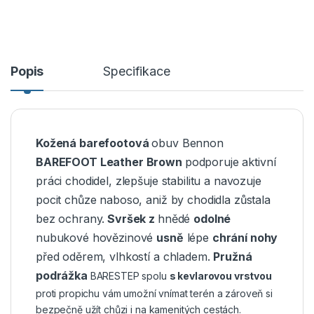
Popis
Specifikace
Kožená barefootová
obuv Bennon
BAREFOOT Leather Brown
podporuje aktivní
práci chodidel, zlepšuje stabilitu a navozuje
pocit chůze naboso, aniž by chodidla zůstala
bez ochrany.
Svršek z
hnědé
odolné
nubukové hovězinové
usně
lépe
chrání nohy
před oděrem, vlhkostí a chladem.
Pružná
podrážka
BARESTEP spolu
s kevlarovou vrstvou
proti propichu vám umožní vnímat terén a zároveň si
bezpečně užít chůzi i na kamenitých cestách.