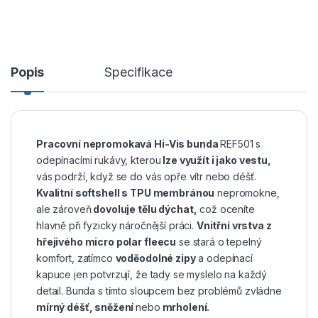
Popis
Specifikace
Pracovní nepromokavá Hi-Vis bunda
REF501 s
odepínacími rukávy, kterou
lze využít i jako vestu,
vás podrží, když se do vás opře vítr nebo déšť.
Kvalitní softshell s TPU membránou
nepromokne,
ale zároveň
dovoluje tělu dýchat,
což oceníte
hlavně při fyzicky náročnější práci.
Vnitřní vrstva z
hřejivého micro polar fleecu
se stará o tepelný
komfort, zatímco
voděodolné zipy
a odepínací
kapuce jen potvrzují, že tady se myslelo na každý
detail.
Bunda s tímto sloupcem bez problémů zvládne
mírný déšť, sněžení
nebo
mrholení.