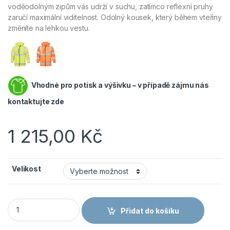
voděodolným zipům vás udrží v suchu, zatímco reflexní pruhy
zaručí maximální viditelnost. Odolný kousek, který během vteřiny
změníte na lehkou vestu.
Vhodné pro potisk a výšivku – v případě zájmu nás
kontaktujte zde
1 215,00
Kč
Velikost
ARDON REF501 - Nepromokavá reflexní softshellová bunda 2v1 
Přidat do košíku