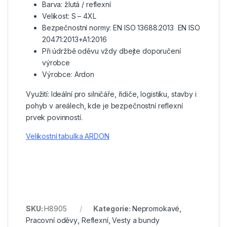
Barva: žlutá / reflexní
Velikost: S – 4XL
Bezpečnostní normy: EN ISO 13688:2013 EN ISO
20471:2013+A1:2016
Při údržbě oděvu vždy dbejte doporučení
výrobce
Výrobce: Ardon
Využití: Ideální pro silničáře, řidiče, logistiku, stavby i
pohyb v areálech, kde je bezpečnostní reflexní
prvek povinností.
Velikostní tabulka ARDON
SKU:
H8905
Kategorie:
Nepromokavé
,
Pracovní oděvy
,
Reflexní
,
Vesty a bundy