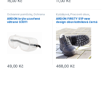
16,00
Kč
11,00
Kč
Tento produkt má více variant. Možnosti lze vybrat na stránce p
Ochranné pomůcky
,
Ochrana
Kotníková
,
Pracovní obuv
,
zraku
S3/S1P
ARDON brýle uzavřené
ARDON FIRSTY S1P new
větrané G3011
design obuv kotníková černá
G1185
49,00
Kč
468,00
Kč
Tento produkt má více variant. 