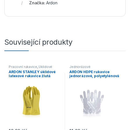
Značka:
Ardon
Související produkty
Pracovní rukavice
,
Úklidové
Jednorázové
ARDON STANLEY úklidové
ARDON HDPE rukavice
latexové rukavice žlutá
jednorázové, polyetylénová
A5002
folie balení 100 ks A5006