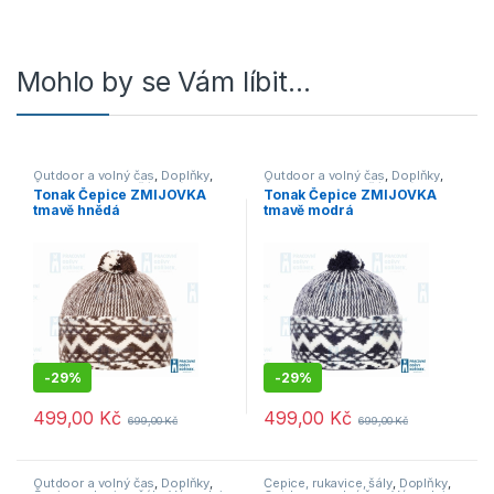
Mohlo by se Vám líbit…
Outdoor a volný čas
,
Doplňky
,
Outdoor a volný čas
,
Doplňky
,
Čepice, rukavice, šály
,
Výprodej
Čepice, rukavice, šály
,
Výprodej
Tonak Čepice ZMIJOVKA
Tonak Čepice ZMIJOVKA
tmavě hnědá
tmavě modrá
-
29%
-
29%
499,00
Kč
499,00
Kč
699,00
Kč
699,00
Kč
Outdoor a volný čas
,
Doplňky
,
Čepice, rukavice, šály
,
Doplňky
,