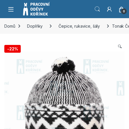
Přeskočit na navigaci
Přeskočit na obsah
0
Domů
Doplňky
Čepice, rukavice, šály
Tonak Če
🔍
-
22%