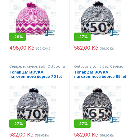
-
29%
-
27%
498,00
Kč
582,00
Kč
699,00
Kč
799,00
Kč
Čepice, rukavice, šály
,
Outdoor a
Outdoor a volný čas
,
Čepice,
volný čas
,
Výprodej
rukavice, šály
,
Výprodej
Tonak ZMIJOVKA
Tonak ZMIJOVKA
narozeninová čepice 70 let
narozeninová čepice 65 let
tmavě modrá
tmavě modrá
-
27%
-
27%
582,00
Kč
582,00
Kč
799,00
Kč
799,00
Kč