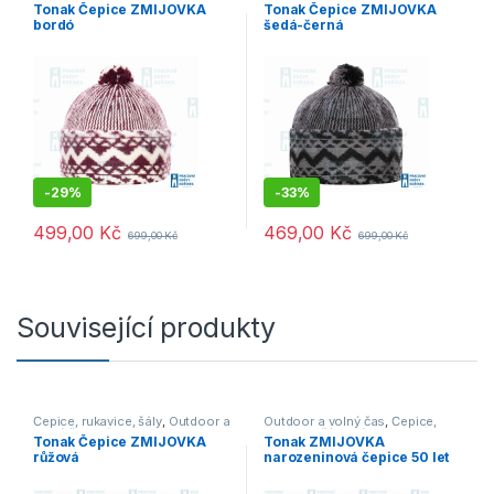
Čepice, rukavice, šály
,
Výprodej
Outdoor a volný čas
,
Výprodej
Tonak Čepice ZMIJOVKA
Tonak Čepice ZMIJOVKA
bordó
šedá-černá
-
29%
-
33%
499,00
Kč
469,00
Kč
699,00
Kč
699,00
Kč
Související produkty
Čepice, rukavice, šály
,
Outdoor a
Outdoor a volný čas
,
Čepice,
volný čas
,
Výprodej
rukavice, šály
,
Výprodej
Tonak Čepice ZMIJOVKA
Tonak ZMIJOVKA
růžová
narozeninová čepice 50 let
tmavě modrá