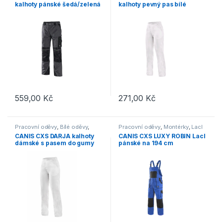
kalhoty pánské šedá/zelená
kalhoty pevný pas bílé
559,00
Kč
271,00
Kč
Tento produkt má více variant. Možnosti lze vybrat na stránce p
Tento produkt má více variant. 
Pracovní oděvy
,
Bílé oděvy
,
Pracovní oděvy
,
Montérky
,
Lacl
Kalhoty
CANIS CXS DARJA kalhoty
CANIS CXS LUXY ROBIN Lacl
dámské s pasem do gumy
pánské na 194 cm
bílé
prodloužené modrá/černá