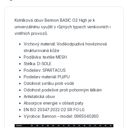
Kotníková obuv Bennon BASIC O2 High je k
univerzálnímu využití v různých typech venkovních i
vnitřních provozů.
Vrchový materiál: Voděodpudivá hovězinová
strukturovaná kůže
Podšívka: textilie MESH
Stélka: D-SOLE
Podešev: SPARTACUS
Podešev materiál: PU/PU
Odolnost svršku proti vodě
Odolnost podešve proti pohonným látkám
Antistatická obuv
Absorpce energie v oblasti paty
EN ISO 20347:2022 O2 SR FO LG
Výrobce: Bennon – model: 0965040260