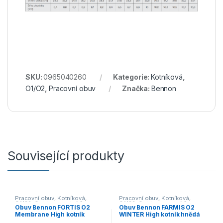
SKU:
0965040260
Kategorie:
Kotníková
,
O1/O2
,
Pracovní obuv
Značka:
Bennon
Související produkty
Pracovní obuv
,
Kotníková
,
Pracovní obuv
,
Kotníková
,
O1/O2
,
Outdoor a volný čas
,
O1/O2
,
Outdoor a volný čas
,
Obuv Bennon FORTIS O2
Obuv Bennon FARMIS O2
Obuv
Obuv
Membrane High kotník
WINTER High kotník hnědá
černá