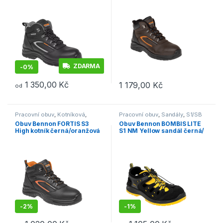
ZDARMA
-
0%
1 350,00
Kč
1 179,00
Kč
od
Tento produkt má více variant. Možnosti lze vybrat na stránce p
Tento produkt má více variant. 
Pracovní obuv
,
Kotníková
,
Pracovní obuv
,
Sandály
,
S1/SB
S3/S1P
Obuv Bennon FORTIS S3
Obuv Bennon BOMBIS LITE
High kotník černá/oranžová
S1 NM Yellow sandál černá/
žlutá
-
2%
-
1%