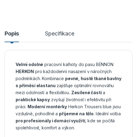
Popis
Specifikace
Velmi odolné
pracovní kalhoty do pasu BENNON
HERKON
pro každodenní nasazení v náročných
podmínkách. Kombinace
pevné, hustě tkané bavlny
s příměsí elastanu
zajišťuje optimální rovnováhu
mezi odolností a flexibilitou.
Zesílené části
a
praktické kapsy
zvyšují životnost i efektivitu při
práci.
Moderní montérky
Herkon Trousers blue jsou
vzdušné, pohodlné a
příjemné na tělo
. Ideální volba
pro profesionály i domácí využití
, kde se počítá
spolehlivost, komfort a výkon.