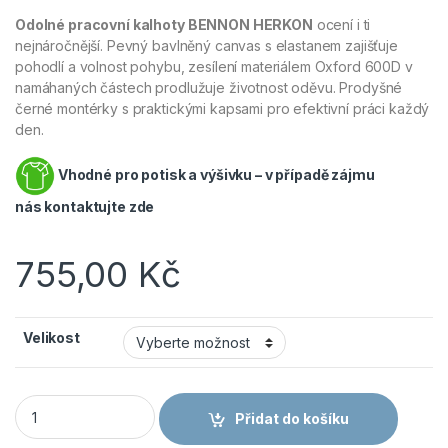
Odolné pracovní kalhoty BENNON HERKON
ocení i ti
nejnáročnější. Pevný bavlněný canvas s elastanem zajišťuje
pohodlí a volnost pohybu, zesílení materiálem Oxford 600D v
namáhaných částech prodlužuje životnost oděvu. Prodyšné
černé montérky s praktickými kapsami pro efektivní práci každý
den.
Vhodné pro potisk a výšivku – v případě zájmu
nás
kontaktujte zde
755,00
Kč
Velikost
BENNON HERKON - Pracovní kalhoty - Modré množství
Přidat do košíku