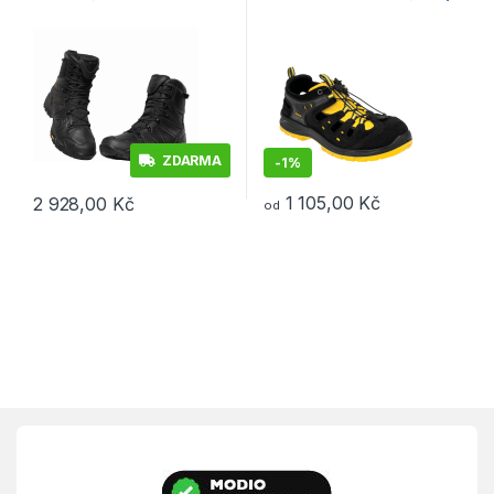
žlutá
ZDARMA
-
1%
1 105,00
Kč
2 928,00
Kč
od
Tento produkt má více variant. Možnosti lze vybrat na stránce p
Tento produkt má více variant. 