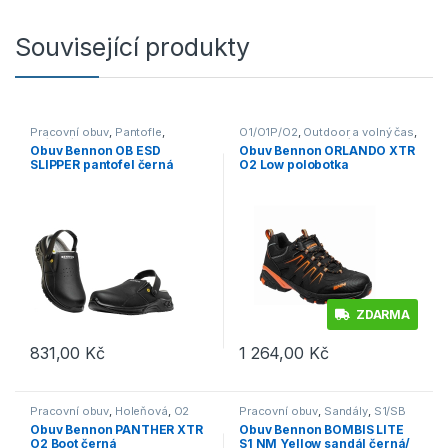
Související produkty
Pracovní obuv
,
Pantofle
,
O1/O1P/O2
,
Outdoor a volný čas
,
O1/O1P/O2
Polobotky
,
Pracovní obuv
Obuv Bennon OB ESD
Obuv Bennon ORLANDO XTR
SLIPPER pantofel černá
O2 Low polobotka
černá/oranžová
ZDARMA
831,00
Kč
1 264,00
Kč
Tento produkt má více variant. Možnosti lze vybrat na stránce p
Tento produkt má více variant. 
Pracovní obuv
,
Holeňová
,
O2
Pracovní obuv
,
Sandály
,
S1/SB
Obuv Bennon PANTHER XTR
Obuv Bennon BOMBIS LITE
O2 Boot černá
S1 NM Yellow sandál černá/