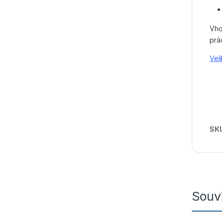
Vho
prá
Vel
SK
Souvi