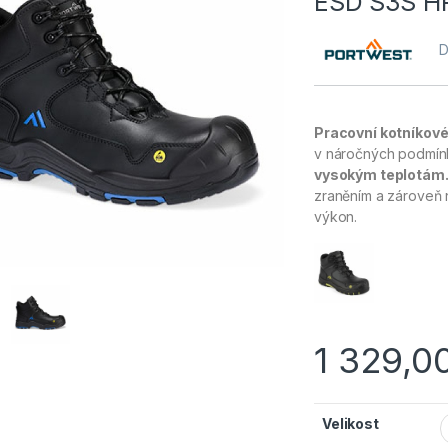
ESD S3S H
D
Pracovní kotníkové
v náročných podmínk
vysokým teplotám
zraněním a zároveň n
výkon.
1 329,0
Velikost