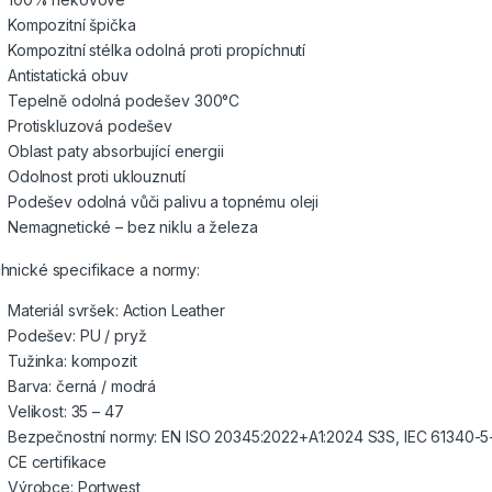
Kompozitní špička
Kompozitní stélka odolná proti propíchnutí
Antistatická obuv
Tepelně odolná podešev 300°C
Protiskluzová podešev
Oblast paty absorbující energii
Odolnost proti uklouznutí
Podešev odolná vůči palivu a topnému oleji
Nemagnetické – bez niklu a železa
hnické specifikace a normy:
Materiál svršek: Action Leather
Podešev: PU / pryž
Tužinka: kompozit
Barva: černá / modrá
Velikost: 35 – 47
Bezpečnostní normy: EN ISO 20345:2022+A1:2024 S3S, IEC 61340-5-
CE certifikace
Výrobce: Portwest