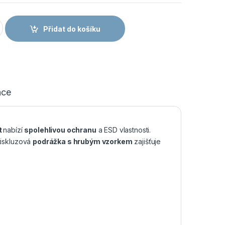
 BOOT ESD HRO SR SC FO FC18 - Kompozitní Kotníková obuv 
Přidat do košíku
ace
t
nabízí
spolehlivou ochranu
a ESD vlastnosti.
tiskluzová
podrážka s hrubým vzorkem
zajišťuje