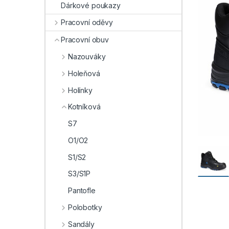
Dárkové poukazy
Pracovní oděvy
Pracovní obuv
Nazouváky
Holeňová
Holínky
Kotníková
S7
O1/O2
S1/S2
S3/S1P
Pantofle
Polobotky
Sandály