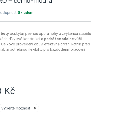
RO – černo-modrá
ostupnost:
Skladem
 boty
poskytují pevnou oporu nohy a zvýšenou stabilitu
ách díky své konstrukci a
podrážce odolné vůči
.
Celkové provedení obuvi efektivně chrání kotník před
abízí potřebnou flexibilitu pro každodenní pracovní
0
Kč