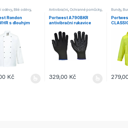
í oděvy
,
Bílé oděvy
,
Antivibrační
,
Ochranné pomůcky
,
Bundy
,
Bu
nomie
Pracovní rukavice
Oděvy
,
Ou
Pracovní 
est Rondon
Portwest A790BKR
Portwes
HR s dlouhým
antivibrační rukavice
CLASSI
m bílá na knoflíky
– nepro
deště žl
,00
Kč
329,00
Kč
279,0
rodukt má více variant. Možnosti lze vybrat na stránce produktu
Tento produkt má více variant. Možnosti lz
Tento pro