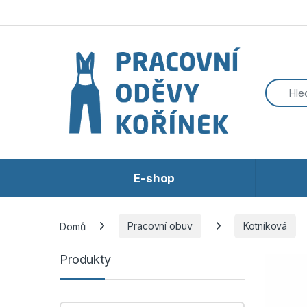
Přeskočit na navigaci
Přeskočit na obsah
E-shop
Domů
Pracovní obuv
Kotníková
Produkty