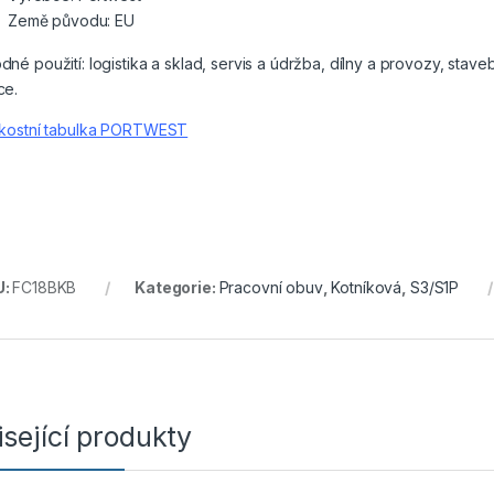
Země původu: EU
dné použití: logistika a sklad, servis a údržba, dílny a provozy, stave
ce.
ikostní tabulka PORTWEST
U:
FC18BKB
Kategorie:
Pracovní obuv
,
Kotníková
,
S3/S1P
sející produkty