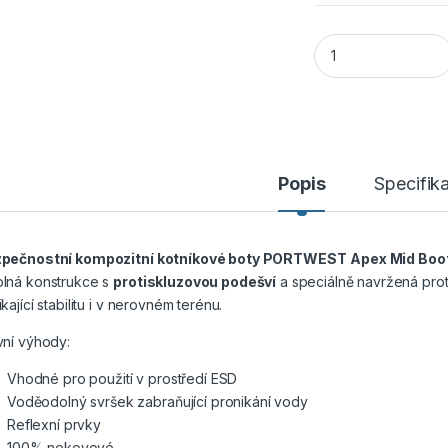
PORTWEST APEX MID
Popis
Specifik
pečnostní kompozitní kotníkové boty
PORTWEST
Apex Mid Boo
lná konstrukce s
protiskluzovou podešví
a speciálně navržená pro
kající stabilitu i v nerovném terénu.
vní výhody:
Vhodné pro použití v prostředí ESD
Voděodolný svršek zabraňující pronikání vody
Reflexní prvky
100% nekovové