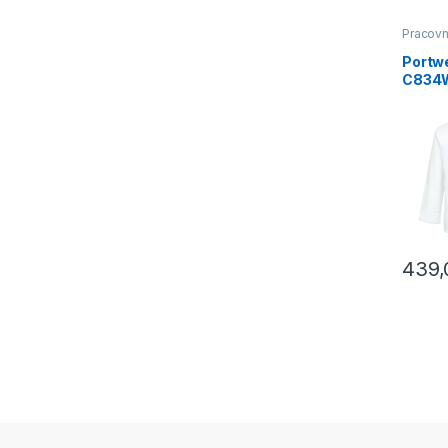
Pracovn
Gastro
Portw
C834W
rukáve
439
Tento p