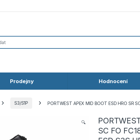
Prodejny
Hodnocení
S3/S1P
PORTWEST APEX MID BOOT ESD HRO SR SC FO
PORTWEST 
🔍
SC FO FC18