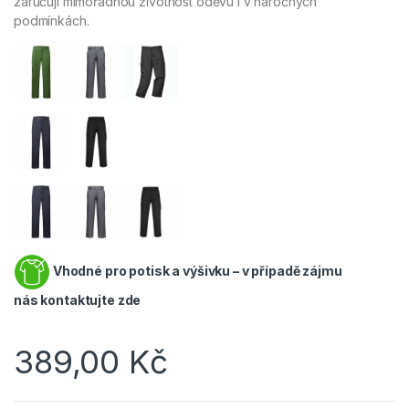
zaručují mimořádnou životnost oděvu i v náročných
podmínkách.
Vhodné pro potisk a výšivku – v případě zájmu
nás
kontaktujte zde
389,00
Kč