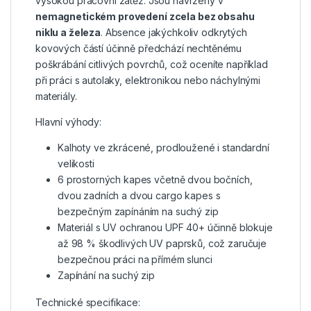
vysokou pracovní zátěž. Jsou navrženy v
nemagnetickém provedení zcela bez obsahu
niklu a železa
. Absence jakýchkoliv odkrytých
kovových částí účinně předchází nechtěnému
poškrábání citlivých povrchů, což oceníte například
při práci s autolaky, elektronikou nebo náchylnými
materiály.
Hlavní výhody:
Kalhoty ve zkrácené, prodloužené i standardní
velikosti
6 prostorných kapes včetně dvou bočních,
dvou zadních a dvou cargo kapes s
bezpečným zapínáním na suchý zip
Materiál s UV ochranou UPF 40+ účinně blokuje
až 98 % škodlivých UV paprsků, což zaručuje
bezpečnou práci na přímém slunci
Zapínání na suchý zip
Technické specifikace: