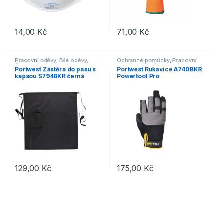
14,00
Kč
71,00
Kč
Tento produkt má více variant. 
Pracovní oděvy
,
Bílé oděvy
,
Ochranné pomůcky
,
Pracovní
Gastronomie
rukavice
,
Kombinované
Portwest Zástěra do pasu s
Portwest Rukavice A740BKR
kapsou S794BKR černá
Powertool Pro
129,00
Kč
175,00
Kč
Tento produkt má více variant. 