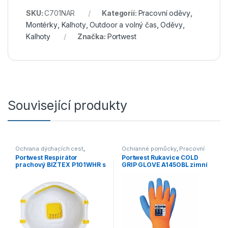
SKU:
C701NAR
Kategorií:
Pracovní oděvy
,
Montérky
,
Kalhoty
,
Outdoor a volný čas
,
Oděvy
,
Kalhoty
Značka:
Portwest
Související produkty
Ochrana dýchacích cest
,
Ochranné pomůcky
,
Pracovní
Ochranné pomůcky
rukavice
,
Máčené
Portwest Respirátor
Portwest Rukavice COLD
prachový BIZTEX P101WHR s
GRIP GLOVE A145OBL zimní
ventilkem