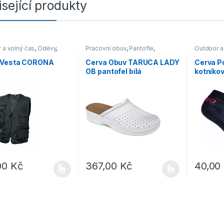
sející produkty
 a volný čas
,
Oděvy
,
Pracovní obuv
,
Pantofle
,
Outdoor a
Outdoor a volný čas
,
Obuv
,
Ponožky
Otevřená obuv
 Vesta CORONA
Cerva Obuv TARUCA LADY
Cerva P
OB pantofel bílá
kotníko
00
Kč
367,00
Kč
40,00
rodukt má více variant. Možnosti lze vybrat na stránce produktu
Tento produkt má více variant. Možnosti lz
Tento pro