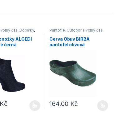
 volný čas
,
Doplňky
,
Pantofle
,
Outdoor a volný čas
,
Obuv
,
Otevřená obuv
onožky ALGEDI
Cerva Obuv BIRBA
vé černá
pantofel olivová
Kč
164,00
Kč
e vybrat na stránce produktu
dukt má více variant. Možnosti lze vybrat na stránce produktu
Tento produkt má více variant. Možnosti lze