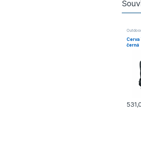
Souvi
Outdoor
Vesty
Cerva
černá
531,
Tento p