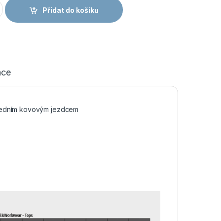
nská mikina černá množství
Přidat do košíku
ace
 jedním kovovým jezdcem