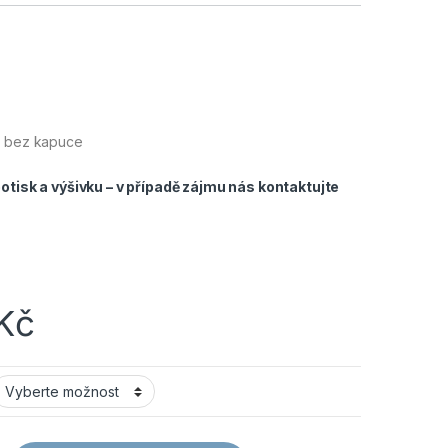
p bez kapuce
tisk a výšivku – v případě zájmu nás
kontaktujte
Kč