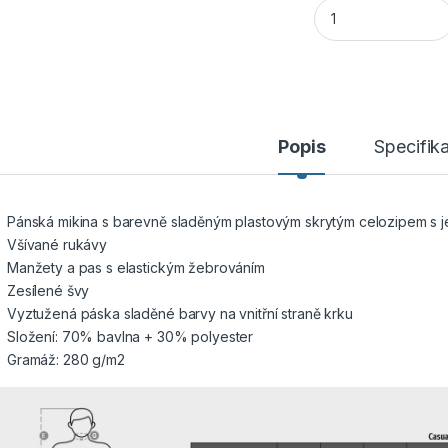
PayPer Houston Pá
Popis
Specifik
Pánská mikina s barevně sladěným plastovým skrytým celozipem s
Všívané rukávy
Manžety a pas s elastickým žebrováním
Zesílené švy
Vyztužená páska sladěné barvy na vnitřní straně krku
Složení: 70% bavlna + 30% polyester
Gramáž: 280 g/m2