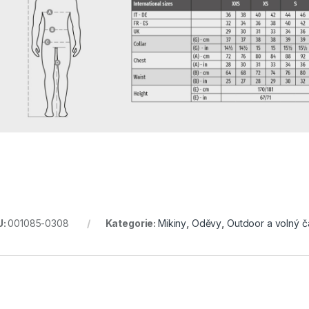
U:
001085-0308
Kategorie:
Mikiny
,
Oděvy
,
Outdoor a volný č