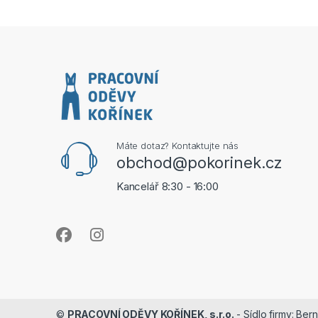
Máte dotaz? Kontaktujte nás
obchod@pokorinek.cz
Kancelář 8:30 - 16:00
©
PRACOVNÍ ODĚVY KOŘÍNEK, s.r.o.
- Sídlo firmy: Ber