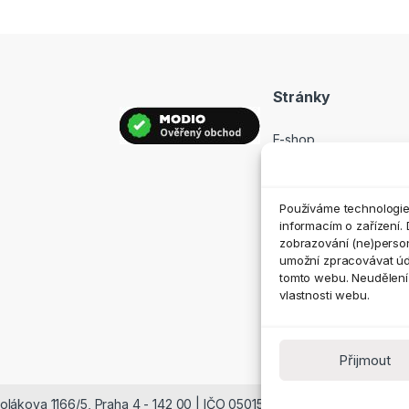
Stránky
E-shop
Prodejny
Hodnocení
Používáme technologie,
Kontakt
informacím o zařízení. 
zobrazování (ne)perso
umožní zpracovávat údaj
tomto webu. Neudělení 
vlastnosti webu.
Přijmout
nolákova 1166/5, Praha 4 - 142 00 | IČO 05015685