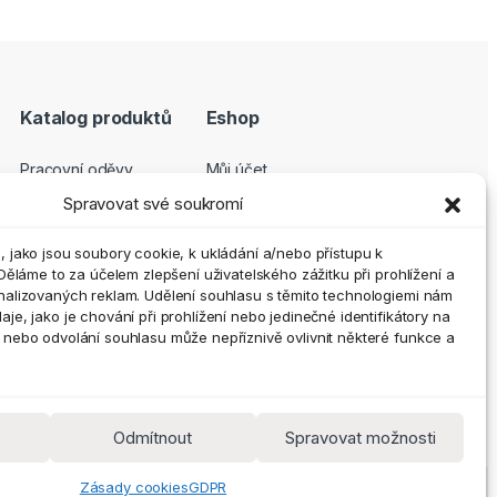
Katalog produktů
Eshop
Pracovní oděvy
Můj účet
Pracovní obuv
Pokladna
Spravovat své soukromí
Ochranné pomůcky
Košík
 jako jsou soubory cookie, k ukládání a/nebo přístupu k
Outdoor a volný čas
GDPR
Děláme to za účelem zlepšení uživatelského zážitku při prohlížení a
nalizovaných reklam. Udělení souhlasu s těmito technologiemi nám
Doplňky
Obchodní podmínky
e, jako je chování při prohlížení nebo jedinečné identifikátory na
Vrácení zboží a
nebo odvolání souhlasu může nepříznivě ovlivnit některé funkce a
reklamace
Zásady cookies (EU)
Odmítnout
Spravovat možnosti
Zásady cookies
GDPR