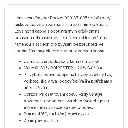
Letní vesta Payper Pocket 000187-0054 v béžové/
pískové barvě se zapínáním na zip s mnoha kapsami.
Levá horní kapsa s oboustranným držákem na
odznak a reflexním detailem. Reflexní lemování na
ramenou a zádech pro zvýšení bezpečnosti. Ve
spodní části najdete prostornou loveckou kapsu.
Uvnitř: suchá podšívka v kontrastní barvě
Materiál: 80% POLYESTER + 20% BAVLNA
Při výběru oděvu dbejte na to, aby zvolený typ,
velikost, šíře a tvar odpovídal Vašim potřebám a
účelu užívání
Údržba: Při ošetřování oděvu vždy věnujte
pozornost doporučení výrobce. Najdete je na
etiketě nebo visačce každého oděvu
Prát na 40°C, na běžný prací cyklus
Země původu: Itálie