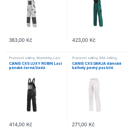
383,00
Kč
423,00
Kč
Tento produkt má více variant. Možnosti lze vybrat na stránce p
Tento produkt má více variant. 
Pracovní oděvy
,
Montérky
,
Lacl
Pracovní oděvy
,
Bílé oděvy
,
Kalhoty
CANIS CXS LUXY ROBIN Lacl
CANIS CXS DARJA dámské
pánské černá/šedá
kalhoty pevný pas bílé
414,00
Kč
271,00
Kč
Tento produkt má více variant. Možnosti lze vybrat na stránce p
Tento produkt má více variant. 