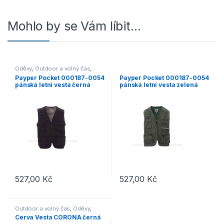
Mohlo by se Vám líbit…
Oděvy
,
Outdoor a volný čas
,
Pracovní oděvy
,
Vesty
,
Vesty a
Payper Pocket 000187-0054
Payper Pocket 000187-0054
bundy
pánská letní vesta černá
pánská letní vesta zelená
14000
07035 – 4XL
527,00
Kč
527,00
Kč
Tento produkt má více variant. Možnosti lze vybrat na stránce p
Outdoor a volný čas
,
Oděvy
,
Vesty
Cerva Vesta CORONA černá