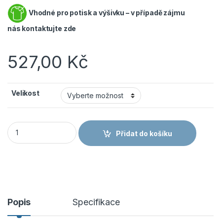
Vhodné pro potisk a výšivku – v případě zájmu
nás
kontaktujte zde
527,00
Kč
Velikost
Payper Pocket 000187-0054 pánská letní vesta béžová 1100
Přidat do košíku
Popis
Specifikace