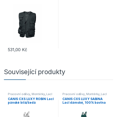
531,00
Kč
Tento produkt má více variant. Možnosti lze vybrat na stránce p
Související produkty
Pracovní oděvy
,
Montérky
,
Lacl
Pracovní oděvy
,
Montérky
,
Lacl
CANIS CXS LUXY ROBIN Lacl
CANIS CXS LUXY SABINA
pánské bílá/šedá
Lacl dámské, 100% bavlna
zelená/černá