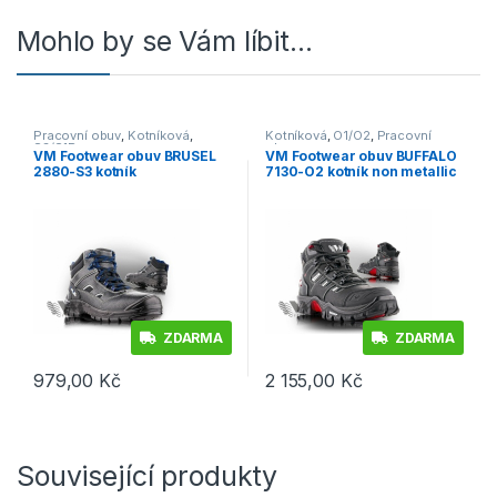
Mohlo by se Vám líbit…
Pracovní obuv
,
Kotníková
,
Kotníková
,
O1/O2
,
Pracovní
S3/S1P
obuv
VM Footwear obuv BRUSEL
VM Footwear obuv BUFFALO
2880-S3 kotník
7130-O2 kotník non metallic
ZDARMA
ZDARMA
979,00
Kč
2 155,00
Kč
Tento produkt má více variant. Možnosti lze vybrat na stránce p
Tento produkt má více variant. 
Související produkty