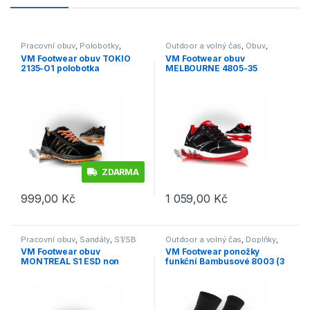
Pracovní obuv
,
Polobotky
,
Outdoor a volný čas
,
Obuv
,
O1/O1P/O2
Vycházková
VM Footwear obuv TOKIO
VM Footwear obuv
2135-O1 polobotka
MELBOURNE 4805-35
outdoor polobotka černá/
červená
ZDARMA
999,00
Kč
1 059,00
Kč
Tento produkt má více variant. Možnosti lze vybrat na stránce p
Tento produkt má více variant. 
Pracovní obuv
,
Sandály
,
S1/SB
Outdoor a volný čas
,
Doplňky
,
Ponožky
VM Footwear obuv
VM Footwear ponožky
MONTREAL S1 ESD non
funkční Bambusové 8003 (3
metallic sandál
páry)