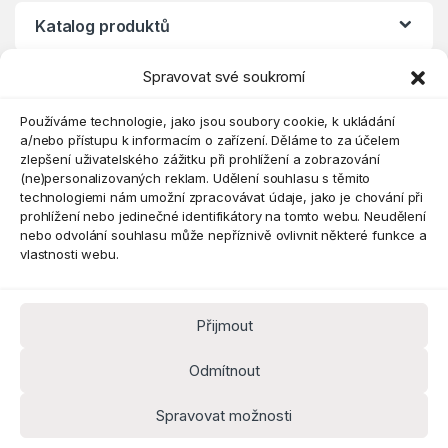
Katalog produktů
Spravovat své soukromí
Eshop
Používáme technologie, jako jsou soubory cookie, k ukládání
a/nebo přístupu k informacím o zařízení. Děláme to za účelem
zlepšení uživatelského zážitku při prohlížení a zobrazování
(ne)personalizovaných reklam. Udělení souhlasu s těmito
technologiemi nám umožní zpracovávat údaje, jako je chování při
prohlížení nebo jedinečné identifikátory na tomto webu. Neudělení
nebo odvolání souhlasu může nepříznivě ovlivnit některé funkce a
vlastnosti webu.
Přijmout
Máte dotaz? Kontaktujte nás
obchod@pokorine
Odmítnout
k.cz
Kancelář 8:30 - 16:00
Spravovat možnosti