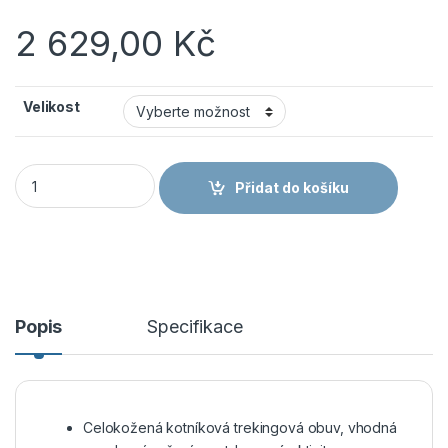
2 629,00
Kč
Velikost
VM Footwear obuv Winnipeg 4900-40 Kotník množství
Přidat do košíku
Popis
Specifikace
Celokožená kotníková trekingová obuv, vhodná