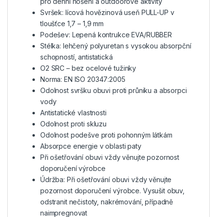
pro denní nošení a outdoorové aktivity
Svršek: lícová hovězinová useň PULL-UP v
tloušťce 1,7 – 1,9 mm
Podešev: Lepená kontrukce EVA/RUBBER
Stélka: lehčený polyuretan s vysokou absorpční
schopností, antistatická
O2 SRC – bez ocelové tužinky
Norma: EN ISO 20347:2005
Odolnost svršku obuvi proti průniku a absorpci
vody
Antistatické vlastnosti
Odolnost proti skluzu
Odolnost podešve proti pohonným látkám
Absorpce energie v oblasti paty
Při ošetřování obuvi vždy věnujte pozornost
doporučení výrobce
Údržba: Při ošetřování obuvi vždy věnujte
pozornost doporučení výrobce. Vysušit obuv,
odstranit nečistoty, nakrémování, případně
naimpregnovat