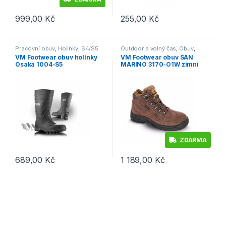
999,00
Kč
255,00
Kč
Tento produkt má více variant. Možnosti lze vybrat na stránce p
Tento produkt má více variant. 
Pracovní obuv
,
Holínky
,
S4/S5
Outdoor a volný čas
,
Obuv
,
Vycházková
,
Výprodej
VM Footwear obuv holínky
VM Footwear obuv SAN
Osaka 1004-S5
MARINO 3170-O1W zimní
ZDARMA
689,00
Kč
1 189,00
Kč
Tento produkt má více variant. Možnosti lze vybrat na stránce p
Tento produkt má více variant. 