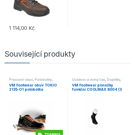
1 114,00
Kč
Tento produkt má více variant. Možnosti lze vybrat na stránce p
Související produkty
Pracovní obuv
,
Polobotky
,
Outdoor a volný čas
,
Doplňky
,
O1/O1P/O2
Ponožky
VM Footwear obuv TOKIO
VM Footwear ponožky
2135-O1 polobotka
funkční COOLMAX 8004 (3
páry)
ZDARMA