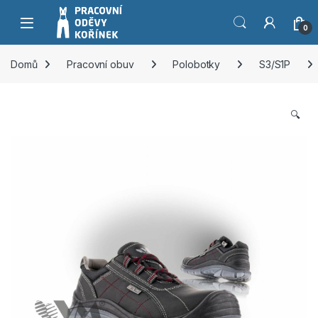
Přeskočit na navigaci
Přeskočit na obsah
0
Domů
Pracovní obuv
Polobotky
S3/S1P
🔍