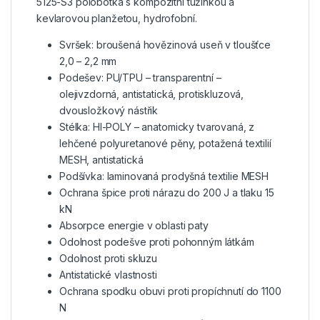
5125-S3 polobotka s kompozitní tužinkou a
kevlarovou planžetou, hydrofobní.
Svršek: broušená hovězinová useň v tloušťce
2,0 – 2,2 mm
Podešev: PU/TPU – transparentní –
olejivzdorná, antistatická, protiskluzová,
dvousložkový nástřik
Stélka: HI-POLY – anatomicky tvarovaná, z
lehčené polyuretanové pěny, potažená textilií
MESH, antistatická
Podšívka: laminovaná prodyšná textilie MESH
Ochrana špice proti nárazu do 200 J a tlaku 15
kN
Absorpce energie v oblasti paty
Odolnost podešve proti pohonným látkám
Odolnost proti skluzu
Antistatické vlastnosti
Ochrana spodku obuvi proti propíchnutí do 1100
N