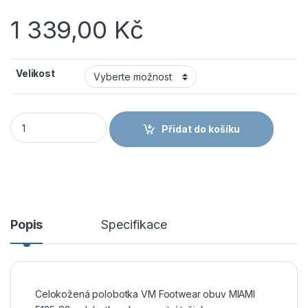
1 339,00
Kč
Velikost
VM Footwear obuv MIAMI 5125-S3 polobotka množství
Přidat do košíku
Popis
Specifikace
Celokožená polobotka VM Footwear obuv MIAMI