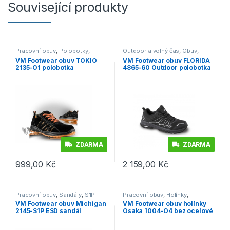
Související produkty
Pracovní obuv
,
Polobotky
,
Outdoor a volný čas
,
Obuv
,
O1/O1P/O2
Vycházková
VM Footwear obuv TOKIO
VM Footwear obuv FLORIDA
2135-O1 polobotka
4865-60 Outdoor polobotka
ZDARMA
ZDARMA
999,00
Kč
2 159,00
Kč
Tento produkt má více variant. Možnosti lze vybrat na stránce p
Tento produkt má více variant. 
Pracovní obuv
,
Sandály
,
S1P
Pracovní obuv
,
Holínky
,
OB/O1/O4
VM Footwear obuv Michigan
VM Footwear obuv holínky
2145-S1P ESD sandál
Osaka 1004-O4 bez ocelové
tužinky a planžety