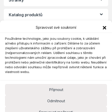
Stránky
Katalog produktů
Spravovat své soukromí
Eshop
Používáme technologie, jako jsou soubory cookie, k ukládání
a/nebo přístupu k informacím o zařízení. Děláme to za účelem
zlepšení uživatelského zážitku při prohlížení a zobrazování
(ne)personalizovaných reklam. Udělení souhlasu s těmito
technologiemi nám umožní zpracovávat údaje, jako je chování při
prohlížení nebo jedinečné identifikátory na tomto webu. Neudělení
nebo odvolání souhlasu může nepříznivě ovlivnit některé funkce a
vlastnosti webu.
Přijmout
Máte dotaz? Kontaktujte nás
obchod@pokorine
Odmítnout
k.cz
Kancelář 8:30 - 16:00