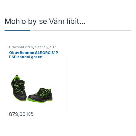
Mohlo by se Vám líbit…
Pracovní obuv
,
Sandály
,
S1P
Obuv Bennon ALEGRO S1P
ESD sandál green
černá/zelená
879,00
Kč
Tento produkt má více variant. Možnosti lze vybrat na stránce p