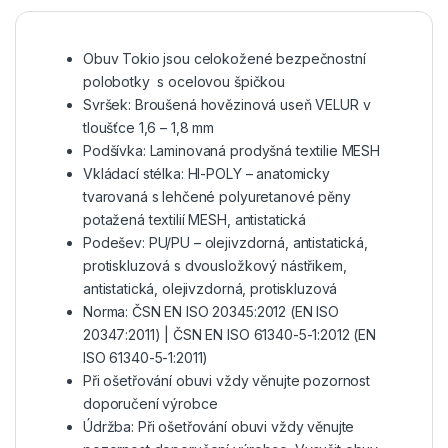
Obuv Tokio jsou celokožené bezpečnostní
polobotky s ocelovou špičkou
Svršek: Broušená hovězinová useň VELUR v
tloušťce 1,6 – 1,8 mm
Podšívka: Laminovaná prodyšná textilie MESH
Vkládací stélka: HI-POLY – anatomicky
tvarovaná s lehčené polyuretanové pěny
potažená textilií MESH, antistatická
Podešev: PU/PU – olejivzdorná, antistatická,
protiskluzová s dvousložkový nástřikem,
antistatická, olejivzdorná, protiskluzová
Norma: ČSN EN ISO 20345:2012 (EN ISO
20347:2011) | ČSN EN ISO 61340-5-1:2012 (EN
ISO 61340-5-1:2011)
Při ošetřování obuvi vždy věnujte pozornost
doporučení výrobce
Údržba: Při ošetřování obuvi vždy věnujte