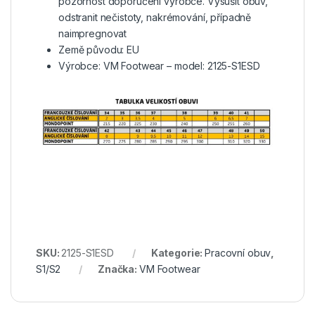
pozornost doporučení výrobce. Vysušit obuv,
odstranit nečistoty, nakrémování, případně
naimpregnovat
Země původu: EU
Výrobce: VM Footwear – model: 2125-S1ESD
SKU:
2125-S1ESD
Kategorie:
Pracovní obuv
,
S1/S2
Značka:
VM Footwear