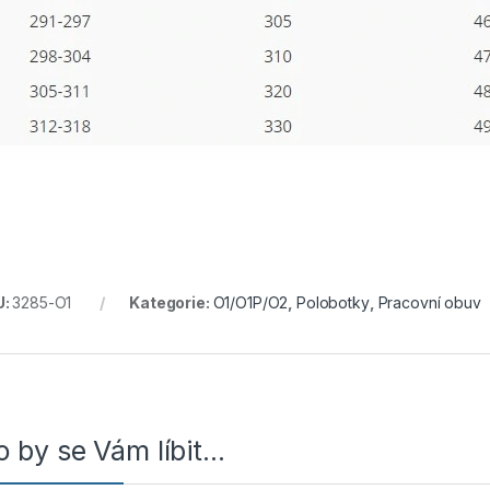
U:
3285-O1
Kategorie:
O1/O1P/O2
,
Polobotky
,
Pracovní obuv
 by se Vám líbit…