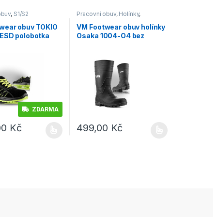
obuv
,
S1/S2
Pracovní obuv
,
Holínky
,
OB/O1/O4
wear obuv TOKIO
VM Footwear obuv holínky
 ESD polobotka
Osaka 1004-O4 bez
ocelové tužinky a planžety
ZDARMA
,00
Kč
499,00
Kč
e vybrat na stránce produktu
dukt má více variant. Možnosti lze vybrat na stránce produktu
Tento produkt má více variant. Možnosti lze