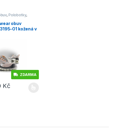
obuv
,
Polobotky
,
2
wear obuv
3195-O1 kožená v
i s textilem
ka
ZDARMA
0
Kč
e vybrat na stránce produktu
dukt má více variant. Možnosti lze vybrat na stránce produktu