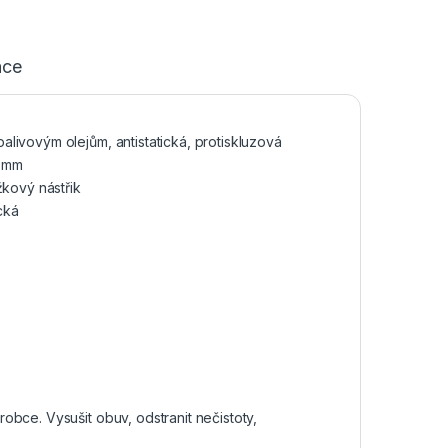
ace
livovým olejům, antistatická, protiskluzová
8 mm
žkový nástřik
cká
obce. Vysušit obuv, odstranit nečistoty,