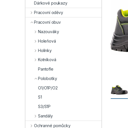
Dárkové poukazy
Pracovní oděvy
Pracovní obuv
Nazouváky
Holeňová
Holínky
Kotníková
Pantofle
Polobotky
O1/O1P/O2
S1
S3/S1P
Sandály
Ochranné pomůcky