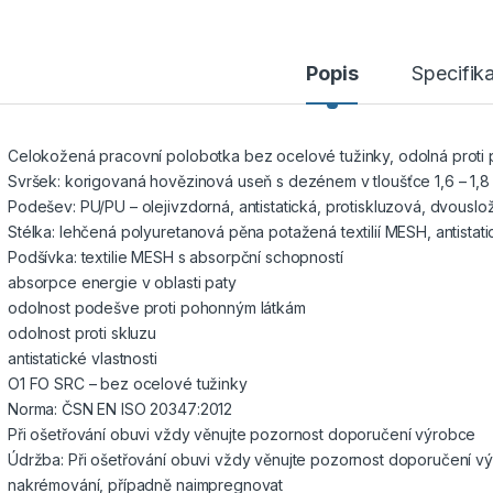
Popis
Specifik
Celokožená pracovní polobotka bez ocelové tužinky, odolná proti pa
Svršek: korigovaná hovězinová useň s dezénem v tloušťce 1,6 – 1,
Podešev: PU/PU – olejivzdorná, antistatická, protiskluzová, dvouslo
Stélka: lehčená polyuretanová pěna potažená textilií MESH, antistati
Podšívka: textilie MESH s absorpční schopností
absorpce energie v oblasti paty
odolnost podešve proti pohonným látkám
odolnost proti skluzu
antistatické vlastnosti
O1 FO SRC – bez ocelové tužinky
Norma: ČSN EN ISO 20347:2012
Při ošetřování obuvi vždy věnujte pozornost doporučení výrobce
Údržba: Při ošetřování obuvi vždy věnujte pozornost doporučení výr
nakrémování, případně naimpregnovat