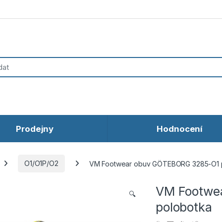
Prodejny
Hodnocení
O1/O1P/O2
VM Footwear obuv GÖTEBORG 3285-O1 
VM Footwe
🔍
polobotka