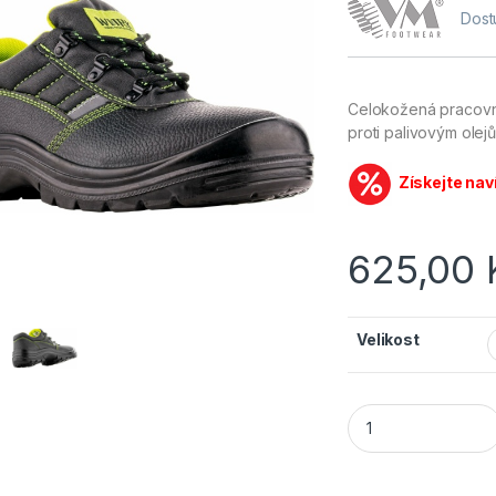
Dost
Celokožená pracovn
proti palivovým olejů
Získejte nav
625,00
Velikost
VM Footwear obuv