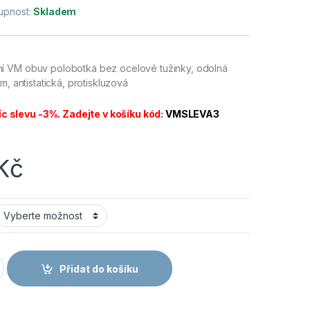
upnost:
Skladem
í VM obuv polobotka bez ocelové tužinky, odolná
m, antistatická, protiskluzová
íc slevu -3%. Zadejte v košíku kód:
VMSLEVA3
Kč
 GÖTEBORG 3285-O1 polobotka množství
Přidat do košíku