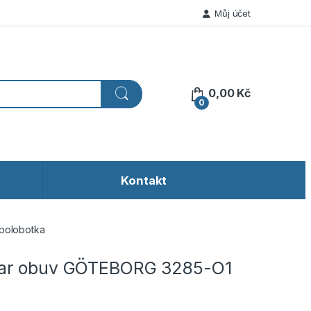
Můj účet
0,00
Kč
0
Kontakt
polobotka
ar obuv GÖTEBORG 3285-O1