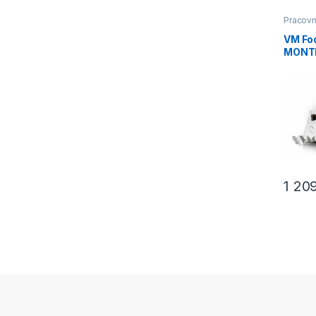
Pracovn
VM Fo
MONTR
metall
1 20
Tento p