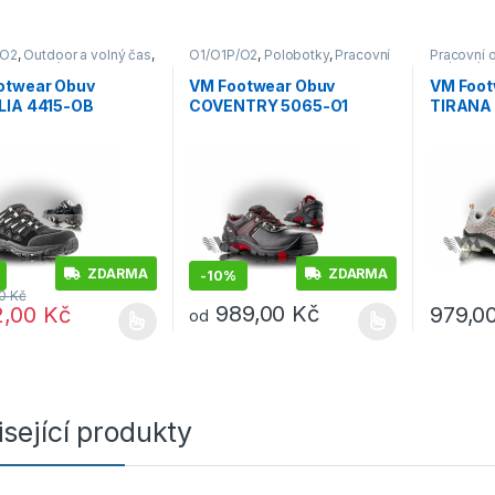
/O2
,
Outdoor a volný čas
,
O1/O1P/O2
,
Polobotky
,
Pracovní
Pracovní 
rekingová
obuv
O1/O1P/O
otwear Obuv
VM Footwear Obuv
VM Foot
LIA 4415-OB
COVENTRY 5065-O1
TIRANA 
ngová polobotka
polobotka
kombinac
polobot
ZDARMA
ZDARMA
-
10%
00
Kč
989,00
Kč
2,00
Kč
979,0
od
rodukt má více variant. Možnosti lze vybrat na stránce produktu
Tento produkt má více variant. Možnosti lz
Tento pro
sející produkty