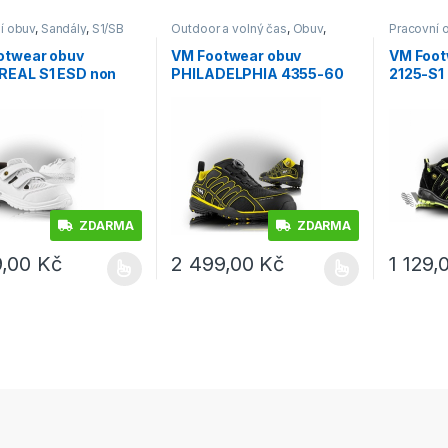
í obuv
,
Sandály
,
S1/SB
Outdoor a volný čas
,
Obuv
,
Pracovní 
Trekingová
otwear obuv
VM Footwear obuv
VM Foot
EAL S1 ESD non
PHILADELPHIA 4355-60
2125-S1
ic sandál
Outdoor polobotka
ZDARMA
ZDARMA
9,00
Kč
2 499,00
Kč
1 129
rodukt má více variant. Možnosti lze vybrat na stránce produktu
Tento produkt má více variant. Možnosti lz
Tento pro