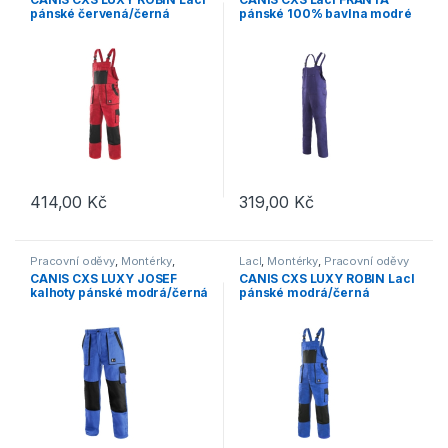
pánské červená/černá
pánské 100% bavlna modré
414,00
Kč
319,00
Kč
Tento produkt má více variant. Možnosti lze vybrat na stránce p
Tento produkt má více variant. 
Pracovní oděvy
,
Montérky
,
Lacl
,
Montérky
,
Pracovní oděvy
Kalhoty
CANIS CXS LUXY JOSEF
CANIS CXS LUXY ROBIN Lacl
kalhoty pánské modrá/černá
pánské modrá/černá