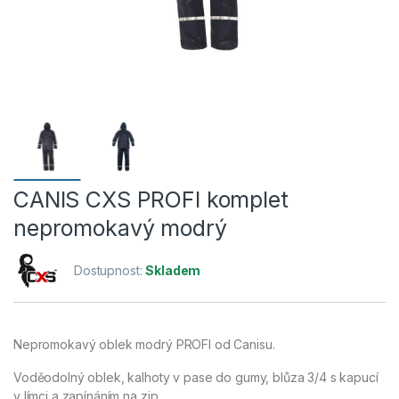
CANIS CXS PROFI komplet
nepromokavý modrý
Dostupnost:
Skladem
Nepromokavý oblek modrý PROFI od Canisu.
Voděodolný oblek, kalhoty v pase do gumy, blůza 3/4 s kapucí
v límci a zapínáním na zip.