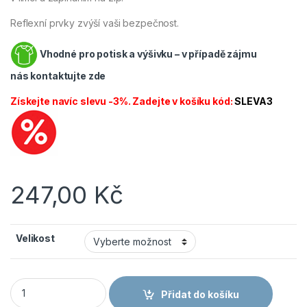
Reflexní prvky zvýší vaši bezpečnost.
Vhodné pro potisk a výšivku – v případě zájmu
nás
kontaktujte zde
Získejte navíc slevu -3%. Zadejte v košíku kód:
SLEVA3
247,00
Kč
Velikost
CANIS CXS PROFI komplet nepromokavý modrý množství
Přidat do košíku