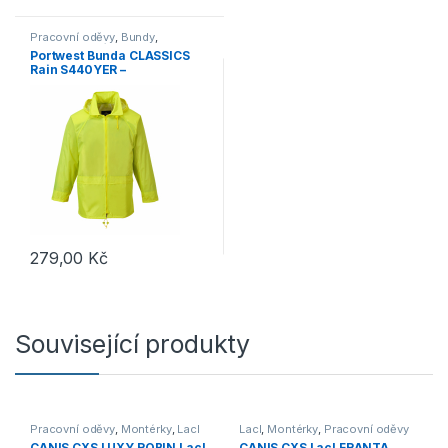
Pracovní oděvy
,
Bundy
,
Nepromokavé
,
Vesty a bundy
,
Portwest Bunda CLASSICS
Outdoor a volný čas
,
Oděvy
,
Rain S440YER –
Bundy
nepromokavá bunda do
deště žlutá
279,00
Kč
Tento produkt má více variant. Možnosti lze vybrat na stránce p
Související produkty
Pracovní oděvy
,
Montérky
,
Lacl
Lacl
,
Montérky
,
Pracovní oděvy
CANIS CXS LUXY ROBIN Lacl
CANIS CXS Lacl FRANTA