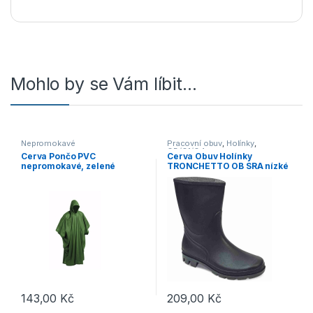
Mohlo by se Vám líbit…
Nepromokavé
Pracovní obuv
,
Holínky
,
OB/O1/O4
Cerva Pončo PVC
Cerva Obuv Holínky
nepromokavé, zelené
TRONCHETTO OB SRA nízké
černé
143,00
Kč
209,00
Kč
Tento produkt má více variant. 