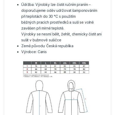
Údržba: Výrobky lze čistit ručním praním –
doporučujeme oděv udržovat šamponováním
při teplotách do 30 °C s použitím
běžných pracích prostředků a suší se volně
zavěšen při mírné teplotě.
Výrobky se nesmí bělit, žehlit, chemicky čistit ani
sušit v bubnové sušičce
Země původu: Česká republika
Výrobce: Canis