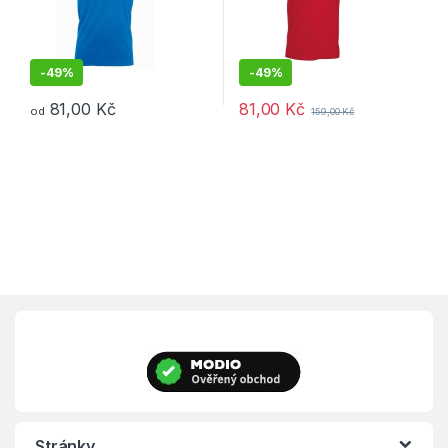
-
49%
-
49%
81,00
Kč
81,00
Kč
od
159,00
Kč
Tento produkt má více variant. Možnosti lze vybrat na stránce p
Tento produkt má více variant. 
Stránky