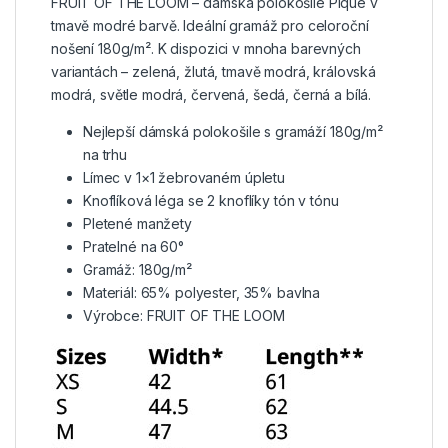
FRUIT OF THE LOOM – dámská polokošile Pique v
tmavě modré barvě. Ideální gramáž pro celoroční
nošení 180g/m². K dispozici v mnoha barevných
variantách – zelená, žlutá, tmavě modrá, královská
modrá, světle modrá, červená, šedá, černá a bílá.
Nejlepší dámská polokošile s gramáží 180g/m²
na trhu
Límec v 1×1 žebrovaném úpletu
Knoflíková léga se 2 knoflíky tón v tónu
Pletené manžety
Pratelné na 60°
Gramáž: 180g/m²
Materiál: 65% polyester, 35% bavlna
Výrobce: FRUIT OF THE LOOM