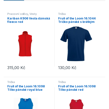
Pracovní oděvy
,
Vesty
Trička
Kariban K906 Vesta dámská
Fruit of the Loom 16.1044
fleece red
Tričko pánské s krátkým
rukávem navy
315,00
Kč
130,00
Kč
Tento produkt má více variant. Možnosti lze vybrat na stránce p
Tento produkt má více variant. 
Trička
Trička
Fruit of the Loom 16.1098
Fruit of the Loom 16.1098
Tílko pánské royal blue
Tílko pánské red