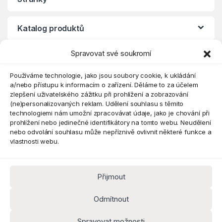
Katalog produktů
Spravovat své soukromí
Eshop
Používáme technologie, jako jsou soubory cookie, k ukládání
a/nebo přístupu k informacím o zařízení. Děláme to za účelem
zlepšení uživatelského zážitku při prohlížení a zobrazování
(ne)personalizovaných reklam. Udělení souhlasu s těmito
technologiemi nám umožní zpracovávat údaje, jako je chování při
prohlížení nebo jedinečné identifikátory na tomto webu. Neudělení
nebo odvolání souhlasu může nepříznivě ovlivnit některé funkce a
vlastnosti webu.
Přijmout
Máte dotaz? Kontaktujte nás
obchod@pokorine
Odmítnout
k.cz
Kancelář 8:30 - 16:00
Spravovat možnosti