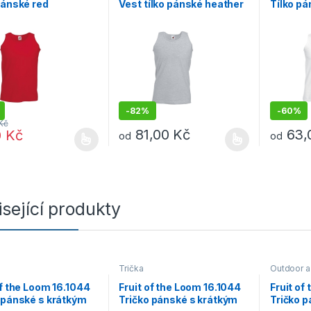
pánské red
Vest tílko pánské heather
Tílko pá
grey
-
82%
-
60%
Kč
81,00
Kč
63
0
Kč
od
od
rodukt má více variant. Možnosti lze vybrat na stránce produktu
Tento produkt má více variant. Možnosti lz
Tento pro
sející produkty
Trička
Outdoor a
Trička
of the Loom 16.1044
Fruit of the Loom 16.1044
Fruit of
 pánské s krátkým
Tričko pánské s krátkým
Tričko 