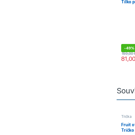
Tílko 
-
49%
159,00
81,0
Tento p
Souvi
Trička
Fruit 
Tričko