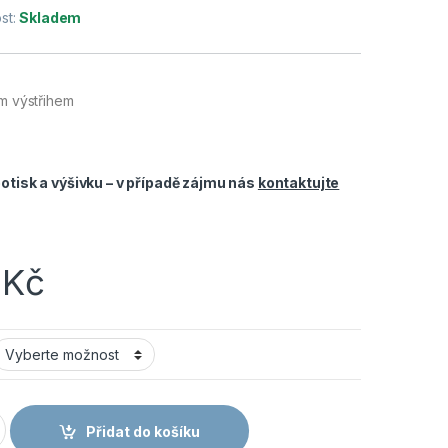
st:
Skladem
ým výstřihem
tisk a výšivku – v případě zájmu nás
kontaktujte
0
Kč
6.1098 Tílko pánské royal blue množství
Přidat do košíku