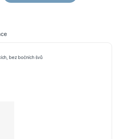
ace
cích, bez bočních švů