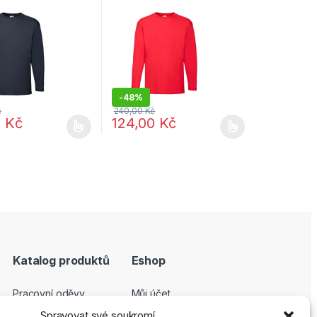
eep Navy
rukáv Red
-
48%
č
240,00
Kč
0
Kč
124,00
Kč
e vybrat na stránce produktu
dukt má více variant. Možnosti lze vybrat na stránce produktu
Tento produkt má více variant. Možnosti lze
Katalog produktů
Eshop
Pracovní oděvy
Můj účet
Pracovní obuv
Pokladna
Spravovat své soukromí