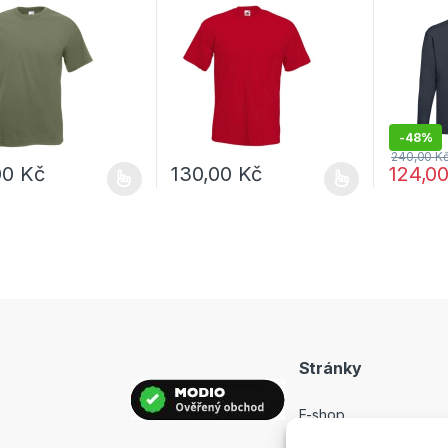
m classic olive
rukávem red
rukáv D
-
48%
240,00
K
00
Kč
130,00
Kč
124,0
rodukt má více variant. Možnosti lze vybrat na stránce produktu
Tento produkt má více variant. Možnosti lz
Tento pro
Stránky
E-shop
Prodejny