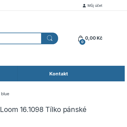
Můj účet
0,00
Kč
0
Kontakt
l blue
e Loom 16.1098 Tílko pánské