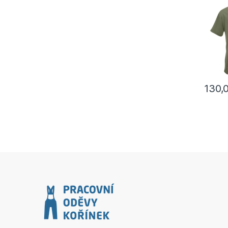
rukáve
130,
Tento p