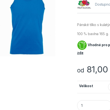
Dostupno
Pánské tílko s kulat
100 % bavlna 165 g.
Vhodné pro po
zde
81,0
od
Velikost
Fruit of the Loom 1