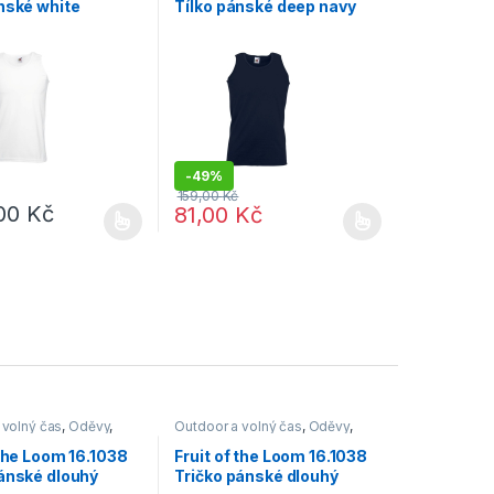
nské white
Tílko pánské deep navy
-
49%
159,00
Kč
,00
Kč
81,00
Kč
e vybrat na stránce produktu
dukt má více variant. Možnosti lze vybrat na stránce produktu
Tento produkt má více variant. Možnosti lze
 volný čas
,
Oděvy
,
Outdoor a volný čas
,
Oděvy
,
Trička
 the Loom 16.1038
Fruit of the Loom 16.1038
pánské dlouhý
Tričko pánské dlouhý