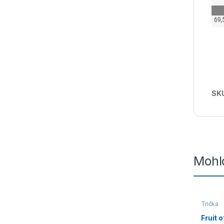
SK
Mohlo
Trička
Fruit 