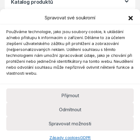
Katalog produktů
Spravovat své soukromí
Eshop
Používáme technologie, jako jsou soubory cookie, k ukládání
a/nebo přístupu k informacím o zařízení. Děláme to za účelem
zlepšení uživatelského zážitku při prohlížení a zobrazování
(ne)personalizovaných reklam. Udělení souhlasu s těmito
technologiemi nám umožní zpracovávat údaje, jako je chování při
prohlížení nebo jedinečné identifikátory na tomto webu. Neudělení
nebo odvolání souhlasu může nepříznivě ovlivnit některé funkce a
vlastnosti webu.
Přijmout
Máte dotaz? Kontaktujte nás
obchod@pokorine
Odmítnout
k.cz
Kancelář 8:30 - 16:00
Spravovat možnosti
Zásady cookies
GDPR