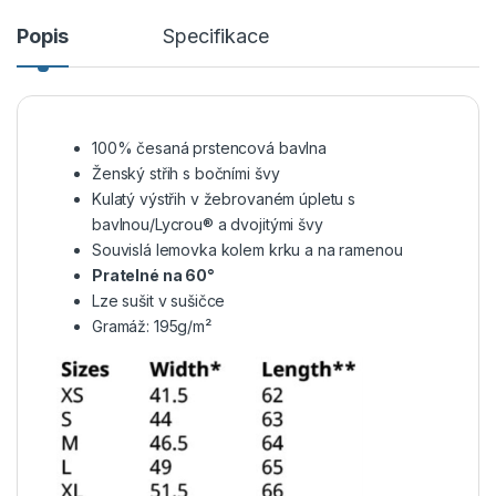
Popis
Specifikace
100% česaná prstencová bavlna
Ženský střih s bočními švy
Kulatý výstřih v žebrovaném úpletu s
bavlnou/Lycrou® a dvojitými švy
Souvislá lemovka kolem krku a na ramenou
Pratelné na 60°
Lze sušit v sušičce
Gramáž: 195g/m²