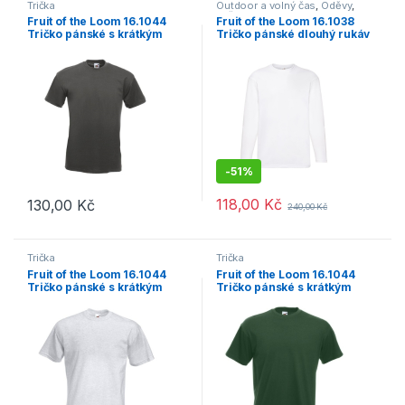
Trička
Outdoor a volný čas
,
Oděvy
,
Trička
Fruit of the Loom 16.1044
Fruit of the Loom 16.1038
Tričko pánské s krátkým
Tričko pánské dlouhý rukáv
rukávem light graphite
bílá
-
51%
118,00
Kč
130,00
Kč
240,00
Kč
Tento produkt má více variant. Možnosti lze vybrat na stránce p
Tento produkt má více variant. 
Trička
Trička
Fruit of the Loom 16.1044
Fruit of the Loom 16.1044
Tričko pánské s krátkým
Tričko pánské s krátkým
rukávem ash
rukávem bottle green