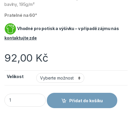
bavlny, 195g/m²
Pratelné na 60°
Vhodné pro potisk a výšivku – v případě zájmu nás
kontaktujte zde
92,00
Kč
Velikost
Fruit of the Loom 16.1424 Dámské tričko z těžké bavlny červe
Přidat do košíku