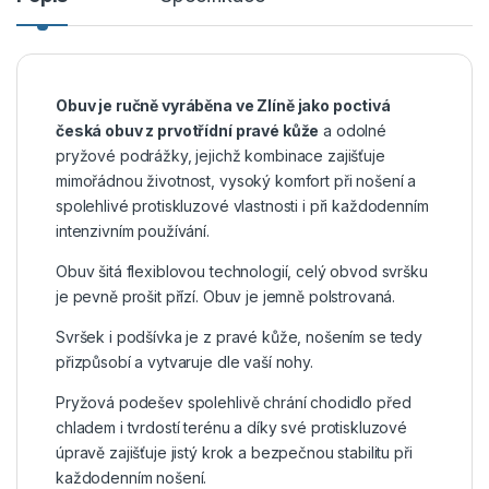
Obuv je ručně vyráběna ve Zlíně jako poctivá
česká obuv z prvotřídní pravé kůže
a odolné
pryžové podrážky, jejichž kombinace zajišťuje
mimořádnou životnost, vysoký komfort při nošení a
spolehlivé protiskluzové vlastnosti i při každodenním
intenzivním používání.
Obuv šitá flexiblovou technologií, celý obvod svršku
je pevně prošit přízí. Obuv je jemně polstrovaná.
Svršek i podšívka je z pravé kůže, nošením se tedy
přizpůsobí a vytvaruje dle vaší nohy.
Pryžová podešev spolehlivě chrání chodidlo před
chladem i tvrdostí terénu a díky své protiskluzové
úpravě zajišťuje jistý krok a bezpečnou stabilitu při
každodenním nošení.