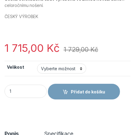
celoročnímu nošení.
ČESKÝ VÝROBEK
1 715,00
Kč
1 729,00
Kč
Velikost
AKCE Flexiko 092050-C Obuv Farmářky kotníková - Čokoládo
Přidat do košíku
Popis
Specifikace