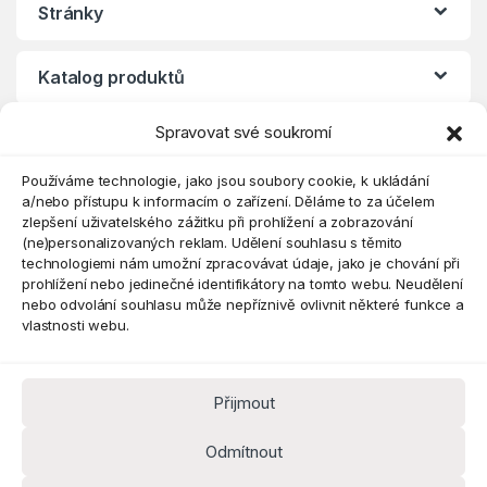
Stránky
Katalog produktů
Spravovat své soukromí
Eshop
Používáme technologie, jako jsou soubory cookie, k ukládání
a/nebo přístupu k informacím o zařízení. Děláme to za účelem
zlepšení uživatelského zážitku při prohlížení a zobrazování
(ne)personalizovaných reklam. Udělení souhlasu s těmito
technologiemi nám umožní zpracovávat údaje, jako je chování při
prohlížení nebo jedinečné identifikátory na tomto webu. Neudělení
nebo odvolání souhlasu může nepříznivě ovlivnit některé funkce a
vlastnosti webu.
Přijmout
Máte dotaz? Kontaktujte nás
obchod@pokorine
Odmítnout
k.cz