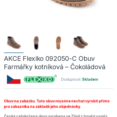
AKCE Flexiko 092050-C Obuv
Farmářky kotníková – Čokoládová
Dostupnost:
Skladem
Obuv na zakázku. Tuto obuv musíme nechat vyrobit přímo
pro zákazníka na základě jeho objednávky.
Česká celokožená obuv vyrobena ve Zlíně z hovězí usně
k