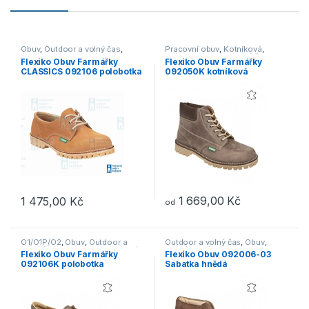
Obuv
,
Outdoor a volný čas
,
Pracovní obuv
,
Kotníková
,
Polobotky
,
Pracovní obuv
,
O1/O2
,
Outdoor a volný čas
,
Flexiko Obuv Farmářky
Flexiko Obuv Farmářky
Trekingová
,
Vycházková
Obuv
,
Vycházková
CLASSICS 092106 polobotka
092050K kotníková
– Písková
kapučíno
1 669,00
Kč
1 475,00
Kč
od
Tento produkt má více variant. Možnosti lze vybrat na stránce p
Tento produkt má více variant. 
O1/O1P/O2
,
Obuv
,
Outdoor a
Outdoor a volný čas
,
Obuv
,
volný čas
,
Polobotky
,
Pracovní
Vycházková
Flexiko Obuv Farmářky
Flexiko Obuv 092006-03
obuv
,
Vycházková
092106K polobotka
Sabatka hnědá
kapučíno