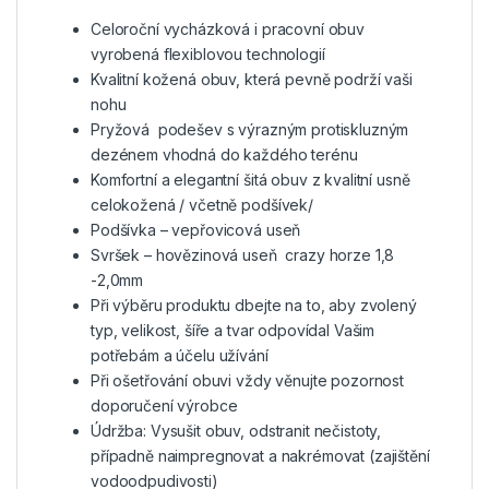
Celoroční vycházková i pracovní obuv
vyrobená flexiblovou technologií
Kvalitní kožená obuv, která pevně podrží vaši
nohu
Pryžová podešev s výrazným protiskluzným
dezénem vhodná do každého terénu
Komfortní a elegantní šitá obuv z kvalitní usně
celokožená / včetně podšívek/
Podšívka – vepřovicová useň
Svršek – hovězinová useň crazy horze 1,8
-2,0mm
Při výběru produktu dbejte na to, aby zvolený
typ, velikost, šíře a tvar odpovídal Vašim
potřebám a účelu užívání
Při ošetřování obuvi vždy věnujte pozornost
doporučení výrobce
Údržba: Vysušit obuv, odstranit nečistoty,
případně naimpregnovat a nakrémovat (zajištění
vodoodpudivosti)